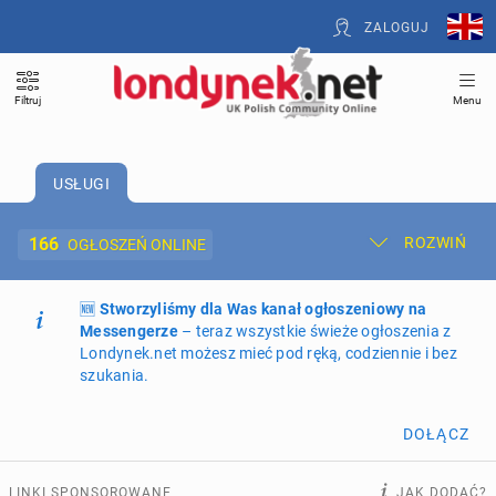
ZALOGUJ
Filtruj
Menu
USŁUGI
166
ROZWIŃ
OGŁOSZEŃ ONLINE
🆕
Dodaj ogłoszenie
Stworzyliśmy dla Was kanał ogłoszeniowy na
Moje ogłoszenia
Messengerze
– teraz wszystkie świeże ogłoszenia z
Londynek.net możesz mieć pod ręką, codziennie i bez
Oferta i cennik ogłoszeń
szukania.
NIERUCHOMOŚCI
272
ogłoszenia online
DOŁĄCZ
PRACĘ OFERUJĄ
202
ogłoszenia online
LINKI SPONSOROWANE
JAK DODAĆ?