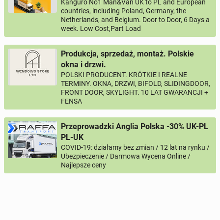
Kanguro No1 Man&Van UK to PL and European
countries, including Poland, Germany, the
Netherlands, and Belgium. Door to Door, 6 Days a
week. Low Cost,Part Load
Produkcja, sprzedaż, montaż. Polskie
okna i drzwi.
POLSKI PRODUCENT. KRÓTKIE I REALNE
TERMINY. OKNA, DRZWI, BIFOLD, SLIDINGDOOR,
FRONT DOOR, SKYLIGHT. 10 LAT GWARANCJI +
FENSA
Przeprowadzki Anglia Polska -30% UK-PL
PL-UK
COVID-19: działamy bez zmian / 12 lat na rynku /
Ubezpieczenie / Darmowa Wycena Online /
Najlepsze ceny