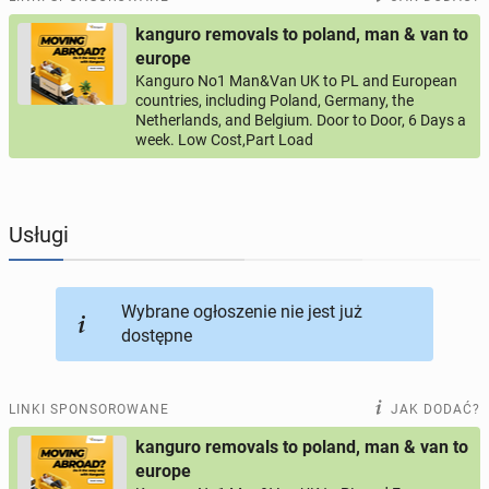
kanguro removals to poland, man & van to
PROFILE KANDYDATÓW
305
profili online
europe
Kanguro No1 Man&Van UK to PL and European
countries, including Poland, Germany, the
USŁUGI
166
ogłoszeń online
Netherlands, and Belgium. Door to Door, 6 Days a
week. Low Cost,Part Load
MOTORYZACJA
12
ogłoszeń online
KUPIĘ & SPRZEDAM
44
ogłoszenia online
Usługi
TOWARZYSKIE
117
ogłoszeń online
Wybrane ogłoszenie nie jest już
dostępne
LINKI SPONSOROWANE
JAK DODAĆ?
kanguro removals to poland, man & van to
europe