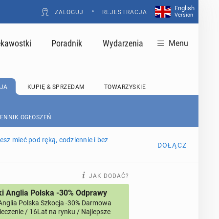
English
•
ZALOGUJ
REJESTRACJA
Version
ekawostki
Poradnik
Wydarzenia
Menu
JA
KUPIĘ & SPRZEDAM
TOWARZYSKIE
CENNIK OGŁOSZEŃ
sz mieć pod ręką, codziennie i bez
DOŁĄCZ
JAK DODAĆ?
i Anglia Polska -30% Odprawy
Anglia Polska Szkocja -30% Darmowa
eczenie / 16Lat na rynku / Najlepsze