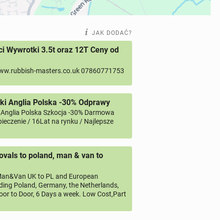
JAK DODAĆ?
 Wywrotki 3.5t oraz 12T Ceny od
ww.rubbish-masters.co.uk 07860771753
ki Anglia Polska -30% Odprawy
 Anglia Polska Szkocja -30% Darmowa
ieczenie / 16Lat na rynku / Najlepsze
vals to poland, man & van to
an&Van UK to PL and European
uding Poland, Germany, the Netherlands,
oor to Door, 6 Days a week. Low Cost,Part