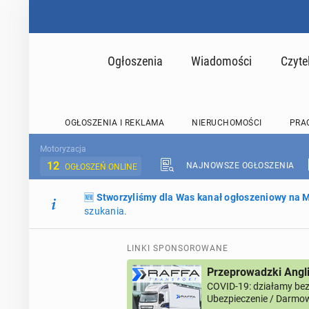
Ogłoszenia
Wiadomości
Czyte
OGŁOSZENIA I REKLAMA
NIERUCHOMOŚCI
PRA
Motoryzacja
12
NAJNOWSZE OGŁOSZENIA
OGŁOSZEŃ ONLINE
🆕
Stworzyliśmy dla Was kanał ogłoszeniowy na
szukania.
LINKI SPONSOROWANE
Przeprowadzki Angl
COVID-19: działamy bez 
Ubezpieczenie / Darmow