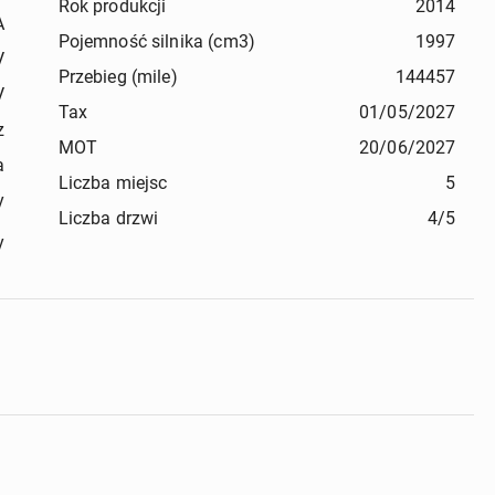
Rok produkcji
2014
A
Pojemność silnika (cm3)
1997
V
Przebieg (mile)
144457
V
Tax
01/05/2027
z
MOT
20/06/2027
a
Liczba miejsc
5
y
Liczba drzwi
4/5
wypadkowy
ABS