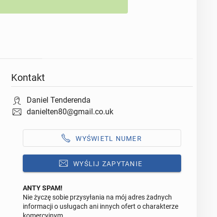
Kontakt
Daniel Tenderenda
danielten80@gmail.co.uk
WYŚWIETL NUMER
WYŚLIJ ZAPYTANIE
ANTY SPAM!
Nie życzę sobie przysyłania na mój adres żadnych
Odpowiedz na ofertę tego ogłoszenia
informacji o usługach ani innych ofert o charakterze
komercyjnym.