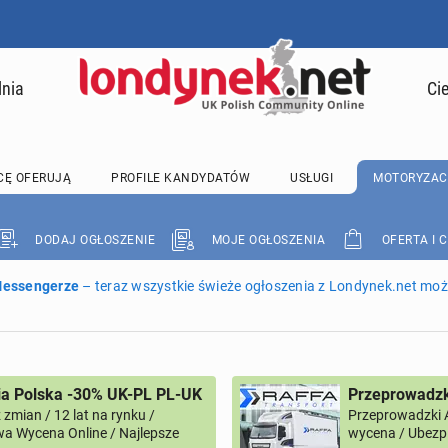
lnia
Ci
CĘ OFERUJĄ
PROFILE KANDYDATÓW
USŁUGI
MOTORYZAC
DODAJ OGŁOSZENIE
MOJE OGŁOSZENIA
OFERTA I 
 Messengerze
– teraz wszystkie świeże ogłoszenia z Londynek.net może
ia Polska -30% UK-PL PL-UK
Przeprowadzk
zmian / 12 lat na rynku /
Przeprowadzki 
a Wycena Online / Najlepsze
wycena / Ubezpi