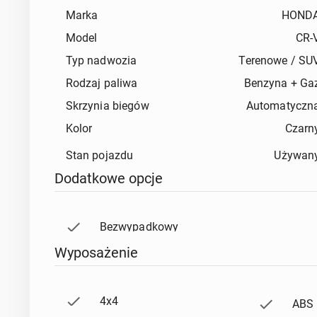
Marka
HOND
Model
CR-
Typ nadwozia
Terenowe / SU
Rodzaj paliwa
Benzyna + Ga
Skrzynia biegów
Automatyczn
Kolor
Czarn
Dodatkowe opcje
Bez
Wyposażenie
4x4