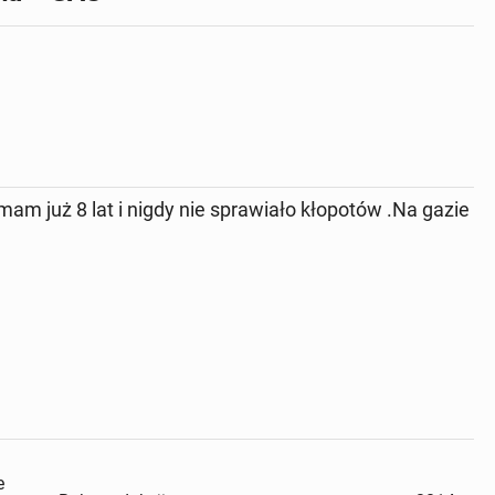
 już 8 lat i nigdy nie sprawiało kłopotów .Na gazie
Stan pojazdu
Używany
e