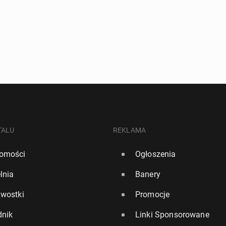
TALU
REKLAMA
omości
Ogłoszenia
lnia
Banery
awostki
Promocje
dnik
Linki Sponsorowane