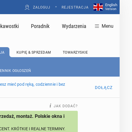
English
•
ZALOGUJ
REJESTRACJA
Version
ekawostki
Poradnik
Wydarzenia
Menu
JA
KUPIĘ & SPRZEDAM
TOWARZYSKIE
CENNIK OGŁOSZEŃ
sz mieć pod ręką, codziennie i bez
DOŁĄCZ
JAK DODAĆ?
rzedaż, montaż. Polskie okna i
ENT. KRÓTKIE I REALNE TERMINY.