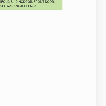
BIFOLD, SLIDINGDOOR, FRONT DOOR,
LAT GWARANCJI + FENSA