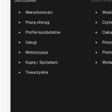
OGŁOSZENIA
DZIAŁY POR
Nieruchomości
Wiad
Pracę oferują
Czyte
Profile kandydatów
Ciek
Usługi
Pora
Motoryzacja
Prom
Kupię / Sprzedam
Wyda
Towarzyskie