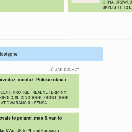
OKNA, DRZWI, 
SKYLIGHT. 10 
 dostępne
JAK DODAĆ?
przedaż, montaż. Polskie okna i
CENT. KRÓTKIE I REALNE TERMINY.
 BIFOLD, SLIDINGDOOR, FRONT DOOR,
 LAT GWARANCJI + FENSA
vals to poland, man & van to
an&Van UK to PL and European