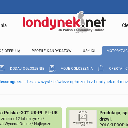
lnia
Ci
CĘ OFERUJĄ
PROFILE KANDYDATÓW
USŁUGI
MOTORYZAC
DODAJ OGŁOSZENIE
MOJE OGŁOSZENIA
OFERTA I 
 Messengerze
– teraz wszystkie świeże ogłoszenia z Londynek.net może
ia Polska -30% UK-PL PL-UK
Produkcja, sp
zmian / 12 lat na rynku /
drzwi.
a Wycena Online / Najlepsze
POLSKI PRODUC