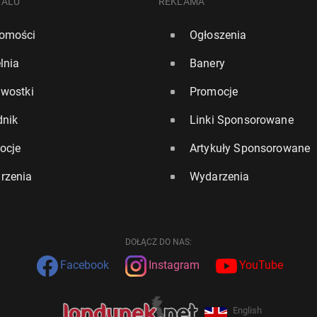
TALU
REKLAMA
omości
Ogłoszenia
lnia
Banery
awostki
Promocje
dnik
Linki Sponsorowane
ocje
Artykuły Sponsorowane
rzenia
Wydarzenia
DOŁĄCZ DO NAS:
Facebook
Instagram
YouTube
English