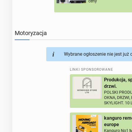
ceny
Motoryzacja
Wybrane ogłoszenie nie jest już
LINKI SPONSOROWANE
Produkcja, s
drzwi.
POLSKI PRODU
OKNA, DRZWI,
SKYLIGHT. 10
kanguro remo
europe
Kanguro No1 M