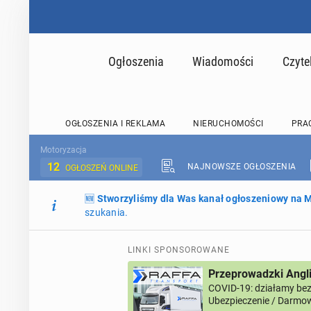
Ogłoszenia
Wiadomości
Czyte
OGŁOSZENIA I REKLAMA
NIERUCHOMOŚCI
PRA
Motoryzacja
12
NAJNOWSZE OGŁOSZENIA
OGŁOSZEŃ ONLINE
🆕
Stworzyliśmy dla Was kanał ogłoszeniowy na
szukania.
LINKI SPONSOROWANE
Przeprowadzki Angl
COVID-19: działamy bez 
Ubezpieczenie / Darmow