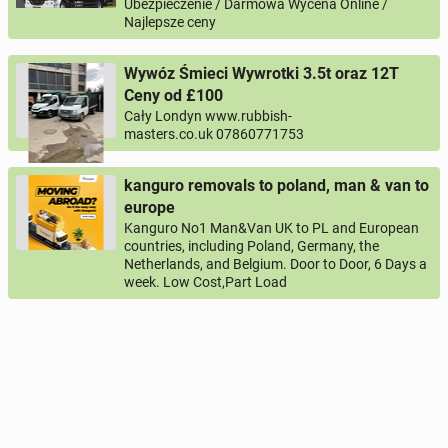
Ubezpieczenie / Darmowa Wycena Online /
Najlepsze ceny
Wywóz Śmieci Wywrotki 3.5t oraz 12T
Ceny od £100
Cały Londyn www.rubbish-
masters.co.uk 07860771753
kanguro removals to poland, man & van to
europe
Kanguro No1 Man&Van UK to PL and European
countries, including Poland, Germany, the
Netherlands, and Belgium. Door to Door, 6 Days a
week. Low Cost,Part Load