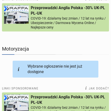
Przeprowadzki Anglia Polska -30% UK-PL
PROFILE KANDYDATÓW
308
profili online
PL-UK
COVID-19: działamy bez zmian / 12 lat na rynku /
Ubezpieczenie / Darmowa Wycena Online /
USŁUGI
170
ogłoszeń online
Najlepsze ceny
MOTORYZACJA
12
ogłoszeń online
Motoryzacja
KUPIĘ & SPRZEDAM
45
ogłoszeń online
TOWARZYSKIE
117
ogłoszeń online
Wybrane ogłoszenie nie jest już
dostępne
LINKI SPONSOROWANE
JAK DODAĆ?
Przeprowadzki Anglia Polska -30% UK-PL
PL-UK
COVID-19: działamy bez zmian / 12 lat na rynku /