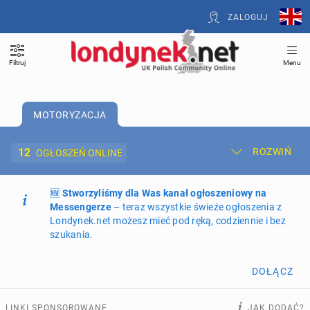
ZALOGUJ
Filtruj
Menu
MOTORYZACJA
12
ROZWIŃ
OGŁOSZEŃ ONLINE
🆕
Dodaj ogłoszenie
Stworzyliśmy dla Was kanał ogłoszeniowy na
Moje ogłoszenia
Messengerze
– teraz wszystkie świeże ogłoszenia z
Londynek.net możesz mieć pod ręką, codziennie i bez
Oferta i cennik ogłoszeń
szukania.
NIERUCHOMOŚCI
270
ogłoszeń online
DOŁĄCZ
PRACĘ OFERUJĄ
207
ogłoszeń online
LINKI SPONSOROWANE
JAK DODAĆ?