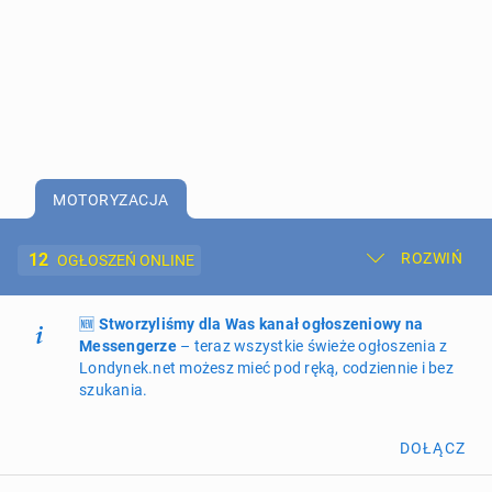
MOTORYZACJA
12
ROZWIŃ
OGŁOSZEŃ ONLINE
🆕
Dodaj ogłoszenie
Stworzyliśmy dla Was kanał ogłoszeniowy na
Moje ogłoszenia
Messengerze
– teraz wszystkie świeże ogłoszenia z
Londynek.net możesz mieć pod ręką, codziennie i bez
Oferta i cennik ogłoszeń
szukania.
NIERUCHOMOŚCI
270
ogłoszeń online
DOŁĄCZ