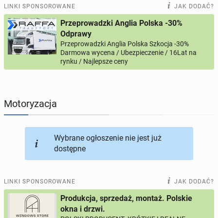
PRACĘ OFERUJĄ
208
ogłoszeń online
LINKI SPONSOROWANE
JAK DODAĆ?
Przeprowadzki Anglia Polska -30%
PROFILE KANDYDATÓW
311
profili online
Odprawy
Przeprowadzki Anglia Polska Szkocja -30%
Darmowa wycena / Ubezpieczenie / 16Lat na
USŁUGI
169
ogłoszeń online
rynku / Najlepsze ceny
MOTORYZACJA
12
ogłoszeń online
Motoryzacja
KUPIĘ & SPRZEDAM
45
ogłoszeń online
TOWARZYSKIE
115
ogłoszeń online
Wybrane ogłoszenie nie jest już
dostępne
LINKI SPONSOROWANE
JAK DODAĆ?
Produkcja, sprzedaż, montaż. Polskie
okna i drzwi.