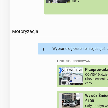
ceny
Motoryzacja
Wybrane ogłoszenie nie jest już
LINKI SPONSOROWANE
Przeprowadzk
COVID-19: dział
Ubezpieczenie 
ceny
Wywóz Śmieci
£100
Cały Londyn w