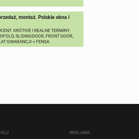
przedaż, montaż. Polskie okna i
CENT. KRÓTKIE I REALNE TERMINY.
 BIFOLD, SLIDINGDOOR, FRONT DOOR,
 LAT GWARANCJI + FENSA
TALU
REKLAMA