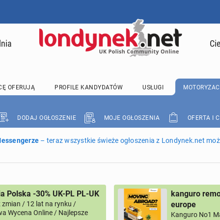
lnia
Ci
CĘ OFERUJĄ
PROFILE KANDYDATÓW
USŁUGI
MOTORYZAC
DODAJ OGŁOSZENIE
MOJE OGŁOSZENIA
OFERTA I 
 Messengerze
– teraz wszystkie świeże ogłoszenia z Londynek.net może
ia Polska -30% UK-PL PL-UK
kanguro remov
zmian / 12 lat na rynku /
europe
a Wycena Online / Najlepsze
Kanguro No1 M