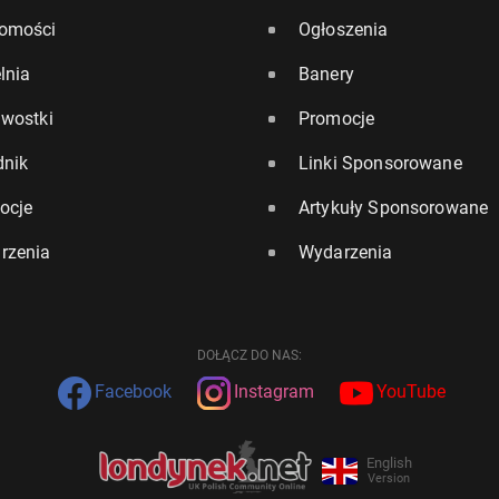
omości
Ogłoszenia
lnia
Banery
awostki
Promocje
dnik
Linki Sponsorowane
ocje
Artykuły Sponsorowane
rzenia
Wydarzenia
DOŁĄCZ DO NAS:
Facebook
Instagram
YouTube
English
Version