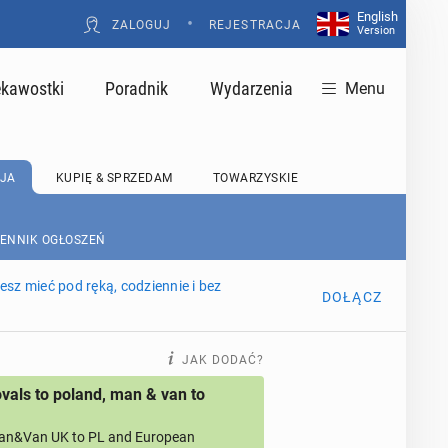
English
•
ZALOGUJ
REJESTRACJA
Version
ekawostki
Poradnik
Wydarzenia
Menu
JA
KUPIĘ & SPRZEDAM
TOWARZYSKIE
CENNIK OGŁOSZEŃ
sz mieć pod ręką, codziennie i bez
DOŁĄCZ
JAK DODAĆ?
als to poland, man & van to
an&Van UK to PL and European