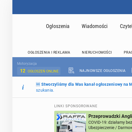
Ogłoszenia
Wiadomości
Czyte
OGŁOSZENIA I REKLAMA
NIERUCHOMOŚCI
PRA
Motoryzacja
12
NAJNOWSZE OGŁOSZENIA
OGŁOSZEŃ ONLINE
🆕
Stworzyliśmy dla Was kanał ogłoszeniowy na
szukania.
LINKI SPONSOROWANE
Przeprowadzki Angl
COVID-19: działamy bez 
Ubezpieczenie / Darmow