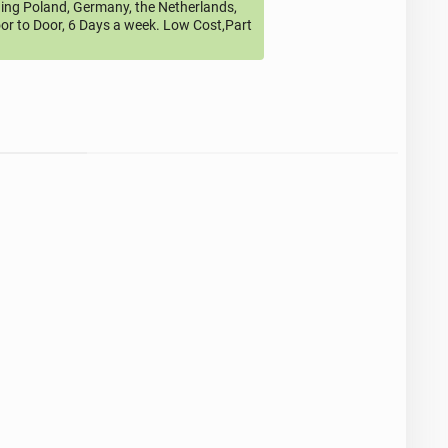
ding Poland, Germany, the Netherlands,
or to Door, 6 Days a week. Low Cost,Part