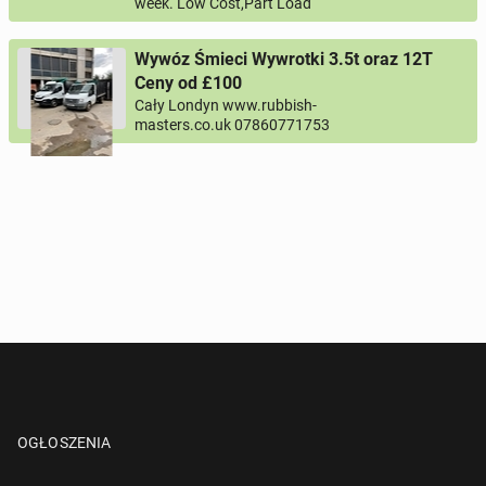
week. Low Cost,Part Load
Twój telefon
Wywóz Śmieci Wywrotki 3.5t oraz 12T
Numer telefon wg wzoru
, np.:
NR KIERUNKOWY KRAJU
NR TELEFONU
lub
+44
7123456789
+48
221234567
Ceny od £100
Cały Londyn www.rubbish-
masters.co.uk 07860771753
Pytanie aktywujące
*
- Pola oznaczone gwiazdką są wymagane!
^
- Przynajmniej jedna forma kontaktu jest wymagana!
WYŚLIJ ZAPYTANIE
OGŁOSZENIA