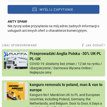
WYŚLIJ ZAPYTANIE
ANTY SPAM!
Nie życzę sobie przysyłania na mój adres żadnych informacji o
Odpowiedz na ofertę tego ogłoszenia
usługach ani innych ofert o charakterze komercyjnym.
Wiadomość
LINKI SPONSOROWANE
JAK DODAĆ?
Przeprowadzki Anglia Polska -30% UK-PL
PL-UK
COVID-19: działamy bez zmian / 12 lat na rynku /
0 / 1000
Ubezpieczenie / Darmowa Wycena Online /
Najlepsze ceny
Imię i nazwisko
kanguro removals to poland, man & van to
europe
Twój email
Kanguro No1 Man&Van UK to PL and European
countries, including Poland, Germany, the
Netherlands, and Belgium. Door to Door, 6 Days a