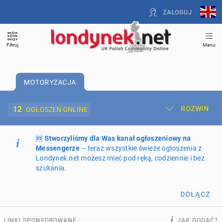
ZALOGUJ
Filtruj
Menu
MOTORYZACJA
12
ROZWIŃ
OGŁOSZEŃ ONLINE
🆕
Dodaj ogłoszenie
Stworzyliśmy dla Was kanał ogłoszeniowy na
Moje ogłoszenia
Messengerze
– teraz wszystkie świeże ogłoszenia z
Londynek.net możesz mieć pod ręką, codziennie i bez
Oferta i cennik ogłoszeń
szukania.
NIERUCHOMOŚCI
273
ogłoszenia online
DOŁĄCZ
PRACĘ OFERUJĄ
202
ogłoszenia online
LINKI SPONSOROWANE
JAK DODAĆ?