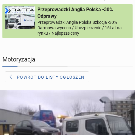
Przeprowadzki Anglia Polska -30%
PROFILE KANDYDATÓW
305
profili online
Odprawy
Przeprowadzki Anglia Polska Szkocja -30%
Darmowa wycena / Ubezpieczenie / 16Lat na
USŁUGI
166
ogłoszeń online
rynku / Najlepsze ceny
MOTORYZACJA
12
ogłoszeń online
Motoryzacja
KUPIĘ & SPRZEDAM
44
ogłoszenia online
POWRÓT DO LISTY OGŁOSZEŃ
TOWARZYSKIE
117
ogłoszeń online