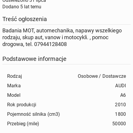
Odświeżono
31 lipca
Dodano
5 lat temu
Treść ogłoszenia
Badania MOT, automechanika, napawy wszelkiego
rodzaju, skup aut, vanow i motocykli. , pomoc
drogowa, tel. 07944128408
Podstawowe informacje
Rodzaj
Osobowe / Dostawcze
Marka
AUDI
Model
A6
Rok produkcji
2010
Pojemność silnika (cm3)
1800
Przebieg (mile)
50000