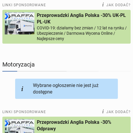
PRACĘ OFERUJĄ
195
ogłoszeń online
LINKI SPONSOROWANE
JAK DODAĆ?
Przeprowadzki Anglia Polska -30% UK-PL
PROFILE KANDYDATÓW
289
profili online
PL-UK
COVID-19: działamy bez zmian / 12 lat na rynku /
Ubezpieczenie / Darmowa Wycena Online /
USŁUGI
165
ogłoszeń online
Najlepsze ceny
MOTORYZACJA
10
ogłoszeń online
Motoryzacja
KUPIĘ & SPRZEDAM
45
ogłoszeń online
TOWARZYSKIE
113
ogłoszeń online
Wybrane ogłoszenie nie jest już
dostępne
LINKI SPONSOROWANE
JAK DODAĆ?
Przeprowadzki Anglia Polska -30%
Odprawy