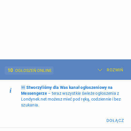
10
ROZWIŃ
OGŁOSZEŃ ONLINE
🆕
Dodaj ogłoszenie
Stworzyliśmy dla Was kanał ogłoszeniowy na
Moje ogłoszenia
Messengerze
– teraz wszystkie świeże ogłoszenia z
Londynek.net możesz mieć pod ręką, codziennie i bez
Oferta i cennik ogłoszeń
szukania.
NIERUCHOMOŚCI
265
ogłoszeń online
DOŁĄCZ