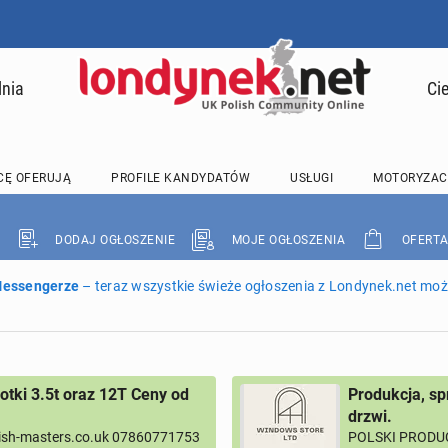
lnia
Ci
CĘ OFERUJĄ
PROFILE KANDYDATÓW
USŁUGI
MOTORYZAC
DODAJ OGŁOSZENIE
MOJE OGŁOSZENIA
OFERTA
 Messengerze
– teraz wszystkie świeże ogłoszenia z Londynek.net może
tki 3.5t oraz 12T Ceny od
Produkcja, sp
drzwi.
ish-masters.co.uk 07860771753
POLSKI PRODUC