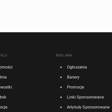
TALU
REKLAMA
omości
Ogłoszenia
lnia
Banery
awostki
Promocje
dnik
Linki Sponsorowane
ocje
Artykuły Sponsorowane