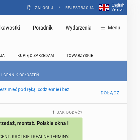
English
•
ZALOGUJ
REJESTRACJA
Version
ekawostki
Poradnik
Wydarzenia
Menu
JA
KUPIĘ & SPRZEDAM
TOWARZYSKIE
 I CENNIK OGŁOSZEŃ
sz mieć pod ręką, codziennie i bez
DOŁĄCZ
JAK DODAĆ?
rzedaż, montaż. Polskie okna i
ENT. KRÓTKIE I REALNE TERMINY.