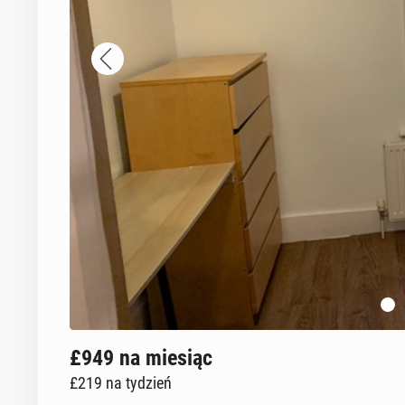
£949
na miesiąc
£219
na tydzień