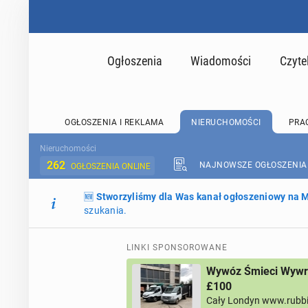
Ogłoszenia
Wiadomości
Czyte
OGŁOSZENIA I REKLAMA
NIERUCHOMOŚCI
PRA
Nieruchomości
262
NAJNOWSZE OGŁOSZENIA
OGŁOSZENIA ONLINE
🆕
Stworzyliśmy dla Was kanał ogłoszeniowy na
szukania.
LINKI SPONSOROWANE
Wywóz Śmieci Wywro
£100
Cały Londyn www.rubb