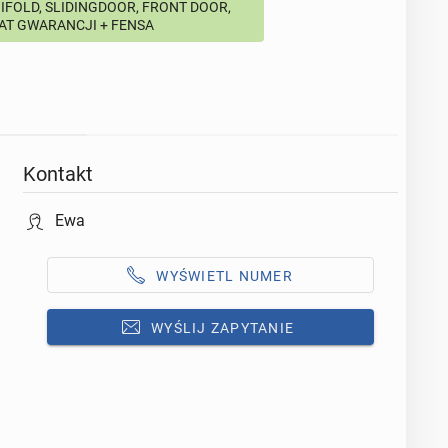
BIFOLD, SLIDINGDOOR, FRONT DOOR,
LAT GWARANCJI + FENSA
Kontakt
Ewa
WYŚWIETL NUMER
WYŚLIJ ZAPYTANIE
Odpowiedz na ofertę tego ogłoszenia