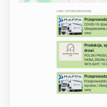
LINKI SPONSOROWANE
Przeprowadzk
COVID-19: dział
Ubezpieczenie 
ceny
Produkcja, s
drzwi.
POLSKI PRODU
OKNA, DRZWI,
SKYLIGHT. 10
Przeprowadz
Przeprowadzki
wycena / Ubezp
ceny