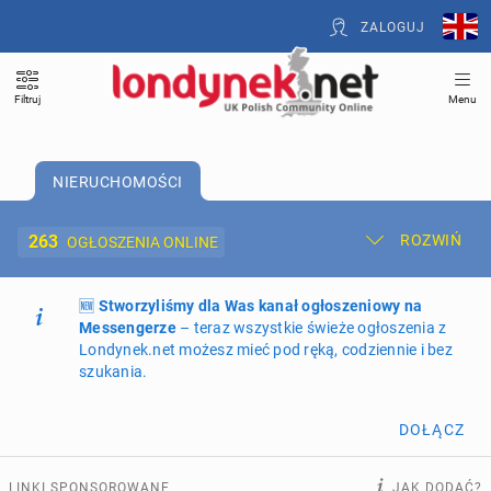
ZALOGUJ
Filtruj
Menu
NIERUCHOMOŚCI
263
ROZWIŃ
OGŁOSZENIA ONLINE
🆕
Dodaj ogłoszenie
Stworzyliśmy dla Was kanał ogłoszeniowy na
Moje ogłoszenia
Messengerze
– teraz wszystkie świeże ogłoszenia z
Londynek.net możesz mieć pod ręką, codziennie i bez
Oferta i cennik ogłoszeń
szukania.
NIERUCHOMOŚCI
263
ogłoszenia online
DOŁĄCZ
PRACĘ OFERUJĄ
193
ogłoszenia online
LINKI SPONSOROWANE
JAK DODAĆ?