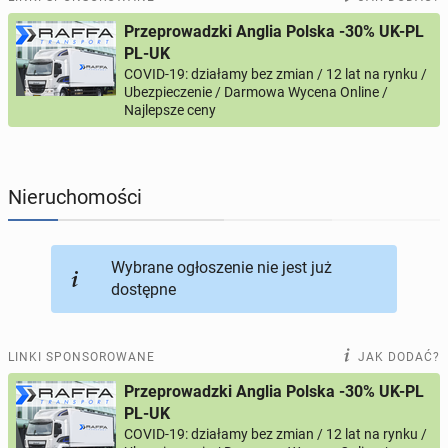
Przeprowadzki Anglia Polska -30% UK-PL
PROFILE KANDYDATÓW
289
profili online
PL-UK
COVID-19: działamy bez zmian / 12 lat na rynku /
Ubezpieczenie / Darmowa Wycena Online /
USŁUGI
165
ogłoszeń online
Najlepsze ceny
MOTORYZACJA
10
ogłoszeń online
Nieruchomości
KUPIĘ & SPRZEDAM
43
ogłoszenia online
TOWARZYSKIE
114
ogłoszeń online
Wybrane ogłoszenie nie jest już
dostępne
LINKI SPONSOROWANE
JAK DODAĆ?
Przeprowadzki Anglia Polska -30% UK-PL
PL-UK
COVID-19: działamy bez zmian / 12 lat na rynku /