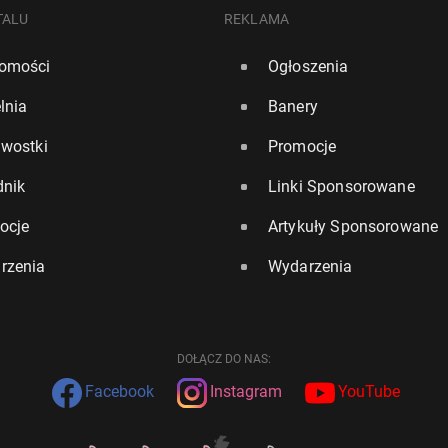
TALU
REKLAMA
omości
Ogłoszenia
lnia
Banery
awostki
Promocje
dnik
Linki Sponsorowane
ocje
Artykuły Sponsorowane
rzenia
Wydarzenia
DOŁĄCZ DO NAS:
Facebook
Instagram
YouTube