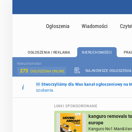
Ogłoszenia
Wiadomości
Czyte
OGŁOSZENIA I REKLAMA
NIERUCHOMOŚCI
PRA
Nieruchomości
273
NAJNOWSZE OGŁOSZENIA
OGŁOSZENIA ONLINE
🆕
Stworzyliśmy dla Was kanał ogłoszeniowy na
szukania.
LINKI SPONSOROWANE
kanguro removals to
europe
Kanguro No1 Man&Van 