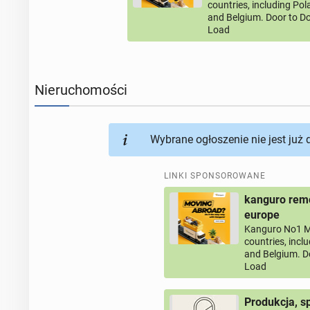
countries, including Po
and Belgium. Door to Do
Load
Nieruchomości
Wybrane ogłoszenie nie jest już
LINKI SPONSOROWANE
kanguro remo
europe
Kanguro No1 M
countries, incl
and Belgium. D
Load
Produkcja, s