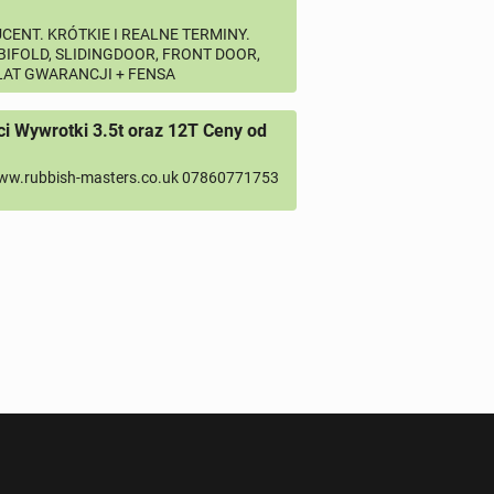
CENT. KRÓTKIE I REALNE TERMINY.
 BIFOLD, SLIDINGDOOR, FRONT DOOR,
 LAT GWARANCJI + FENSA
 Wywrotki 3.5t oraz 12T Ceny od
ww.rubbish-masters.co.uk 07860771753