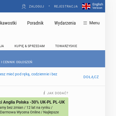
English
•
ZALOGUJ
REJESTRACJA
Version
ekawostki
Poradnik
Wydarzenia
Menu
JA
KUPIĘ & SPRZEDAM
TOWARZYSKIE
 I CENNIK OGŁOSZEŃ
sz mieć pod ręką, codziennie i bez
DOŁĄCZ
JAK DODAĆ?
i Anglia Polska -30% UK-PL PL-UK
amy bez zmian / 12 lat na rynku /
/ Darmowa Wycena Online / Najlepsze