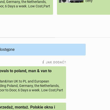
ceny
land, Germany, the Netherlands,
or, 6 Days a week. Low Cost,Part
 dostępne
JAK DODAĆ?
vals to poland, man & van to
an&Van UK to PL and European
uding Poland, Germany, the Netherlands,
oor to Door, 6 Days a week. Low Cost,Part
przedaż, montaż. Polskie okna i