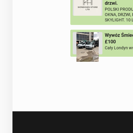
drzwi.
POLSKI PRODU
OKNA, DRZWI,
SKYLIGHT. 10
Wywóz Śmieci
£100
Cały Londyn w