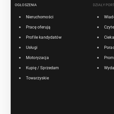
OGŁOSZENIA
DZIAŁY POR
Nieruchomości
Wiad
Pracę oferują
Czyte
Profile kandydatów
Ciek
Usługi
Pora
Motoryzacja
Prom
Kupię / Sprzedam
Wyda
Towarzyskie