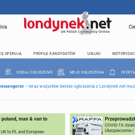
lnia
Ci
CĘ OFERUJĄ
PROFILE KANDYDATÓW
USŁUGI
MOTORYZAC
DODAJ OGŁOSZENIE
MOJE OGŁOSZENIA
OFERTA
 Messengerze
– teraz wszystkie świeże ogłoszenia z Londynek.net może
 poland, man & van to
Przeprowadzk
COVID-19: dział
Ubezpieczenie 
UK to PL and European