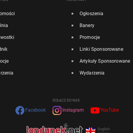
omości
Ogłoszenia
lnia
Banery
awostki
Promocje
dnik
Linki Sponsorowane
ocje
Artykuły Sponsorowane
rzenia
Wydarzenia
DOŁĄCZ DO NAS:
Facebook
Instagram
YouTube
English