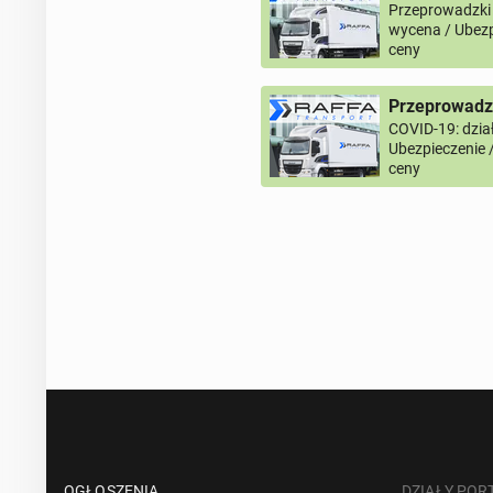
Przeprowadzki
wycena / Ubezp
ceny
Przeprowadzk
COVID-19: dział
Ubezpieczenie 
ceny
OGŁOSZENIA
DZIAŁY POR