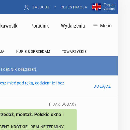
English
•
ZALOGUJ
REJESTRACJA
Version
ekawostki
Poradnik
Wydarzenia
Menu
JA
KUPIĘ & SPRZEDAM
TOWARZYSKIE
 I CENNIK OGŁOSZEŃ
sz mieć pod ręką, codziennie i bez
DOŁĄCZ
JAK DODAĆ?
rzedaż, montaż. Polskie okna i
ENT. KRÓTKIE I REALNE TERMINY.