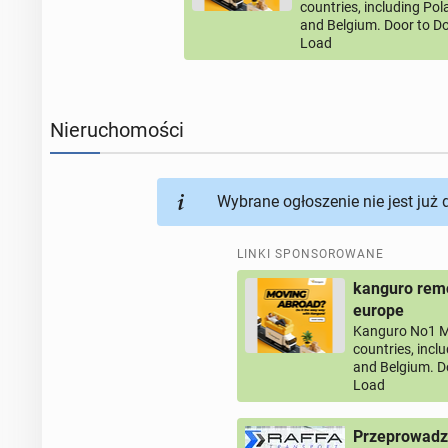
countries, including Po
and Belgium. Door to Do
Load
Nieruchomości
Wybrane ogłoszenie nie jest już
LINKI SPONSOROWANE
kanguro remo
europe
Kanguro No1 M
countries, incl
and Belgium. D
Load
Przeprowadz