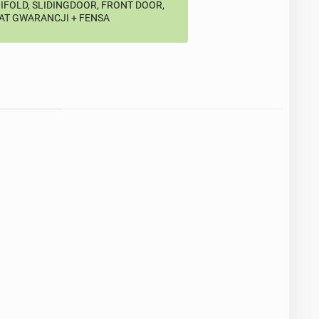
BIFOLD, SLIDINGDOOR, FRONT DOOR,
LAT GWARANCJI + FENSA