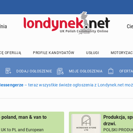
lnia
Ci
CĘ OFERUJĄ
PROFILE KANDYDATÓW
USŁUGI
MOTORYZAC
DODAJ OGŁOSZENIE
MOJE OGŁOSZENIA
OFERTA
 Messengerze
– teraz wszystkie świeże ogłoszenia z Londynek.net może
 poland, man & van to
Produkcja, sp
drzwi.
UK to PL and European
POLSKI PRODUC