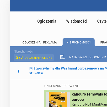
Ogłoszenia
Wiadomości
Czyte
OGŁOSZENIA I REKLAMA
NIERUCHOMOŚCI
PRA
Nieruchomości
273
NAJNOWSZE OGŁOSZENIA
OGŁOSZENIA ONLINE
🆕
Stworzyliśmy dla Was kanał ogłoszeniowy na
szukania.
LINKI SPONSOROWANE
kanguro removals to
europe
Kanguro No1 Man&Van 