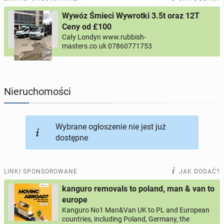
Wywóz Śmieci Wywrotki 3.5t oraz 12T
PROFILE KANDYDATÓW
304
profile online
Ceny od £100
Cały Londyn www.rubbish-
masters.co.uk 07860771753
USŁUGI
166
ogłoszeń online
MOTORYZACJA
12
ogłoszeń online
Nieruchomości
KUPIĘ & SPRZEDAM
44
ogłoszenia online
Wybrane ogłoszenie nie jest już
TOWARZYSKIE
117
ogłoszeń online
dostępne
LINKI SPONSOROWANE
JAK DODAĆ?
kanguro removals to poland, man & van to
europe
Kanguro No1 Man&Van UK to PL and European
countries, including Poland, Germany, the