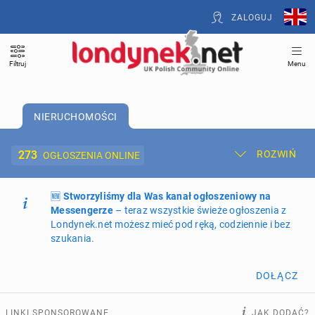
ZALOGUJ
Filtruj
Menu
NIERUCHOMOŚCI
273
ROZWIŃ
OGŁOSZENIA ONLINE
🆕
Dodaj ogłoszenie
Stworzyliśmy dla Was kanał ogłoszeniowy na
Moje ogłoszenia
Messengerze
– teraz wszystkie świeże ogłoszenia z
Londynek.net możesz mieć pod ręką, codziennie i bez
Oferta i cennik ogłoszeń
szukania.
NIERUCHOMOŚCI
273
ogłoszenia online
DOŁĄCZ
PRACĘ OFERUJĄ
202
ogłoszenia online
LINKI SPONSOROWANE
JAK DODAĆ?