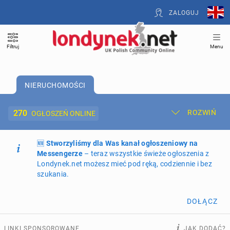
ZALOGUJ
Filtruj
Menu
NIERUCHOMOŚCI
270
ROZWIŃ
OGŁOSZEŃ ONLINE
🆕
Dodaj ogłoszenie
Stworzyliśmy dla Was kanał ogłoszeniowy na
Moje ogłoszenia
Messengerze
– teraz wszystkie świeże ogłoszenia z
Londynek.net możesz mieć pod ręką, codziennie i bez
Oferta i cennik ogłoszeń
szukania.
NIERUCHOMOŚCI
270
ogłoszeń online
DOŁĄCZ
PRACĘ OFERUJĄ
207
ogłoszeń online
LINKI SPONSOROWANE
JAK DODAĆ?