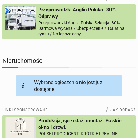
Przeprowadzki Anglia Polska -30%
PROFILE KANDYDATÓW
308
profili online
Odprawy
Przeprowadzki Anglia Polska Szkocja -30%
Darmowa wycena / Ubezpieczenie / 16Lat na
USŁUGI
169
ogłoszeń online
rynku / Najlepsze ceny
MOTORYZACJA
12
ogłoszeń online
Nieruchomości
KUPIĘ & SPRZEDAM
45
ogłoszeń online
TOWARZYSKIE
117
ogłoszeń online
Wybrane ogłoszenie nie jest już
dostępne
LINKI SPONSOROWANE
JAK DODAĆ?
Produkcja, sprzedaż, montaż. Polskie
okna i drzwi.
POLSKI PRODUCENT. KRÓTKIE I REALNE