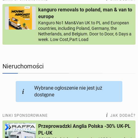
kanguro removals to poland, man & van to
PROFILE KANDYDATÓW
293
profile online
europe
Kanguro No1 Man&Van UK to PL and European
countries, including Poland, Germany, the
USŁUGI
165
ogłoszeń online
Netherlands, and Belgium. Door to Door, 6 Days a
week. Low Cost,Part Load
MOTORYZACJA
12
ogłoszeń online
KUPIĘ & SPRZEDAM
43
ogłoszenia online
Nieruchomości
TOWARZYSKIE
115
ogłoszeń online
Wybrane ogłoszenie nie jest już
dostępne
LINKI SPONSOROWANE
JAK DODAĆ?
Przeprowadzki Anglia Polska -30% UK-PL
PL-UK