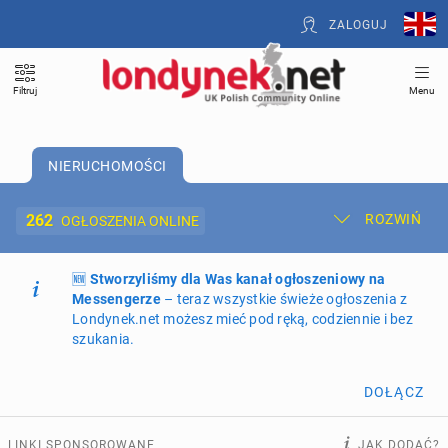
ZALOGUJ
Filtruj
Menu
NIERUCHOMOŚCI
262
ROZWIŃ
OGŁOSZENIA ONLINE
🆕
Dodaj ogłoszenie
Stworzyliśmy dla Was kanał ogłoszeniowy na
Moje ogłoszenia
Messengerze
– teraz wszystkie świeże ogłoszenia z
Londynek.net możesz mieć pod ręką, codziennie i bez
Oferta i cennik ogłoszeń
szukania.
NIERUCHOMOŚCI
262
ogłoszenia online
DOŁĄCZ
PRACĘ OFERUJĄ
194
ogłoszenia online
LINKI SPONSOROWANE
JAK DODAĆ?