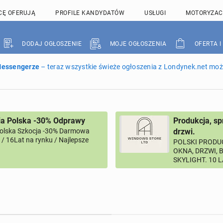
CĘ OFERUJĄ
PROFILE KANDYDATÓW
USŁUGI
MOTORYZAC
DODAJ OGŁOSZENIE
MOJE OGŁOSZENIA
OFERTA I
 Messengerze
– teraz wszystkie świeże ogłoszenia z Londynek.net może
ia Polska -30% Odprawy
Produkcja, sp
Polska Szkocja -30% Darmowa
drzwi.
/ 16Lat na rynku / Najlepsze
POLSKI PRODUC
OKNA, DRZWI, 
SKYLIGHT. 10 