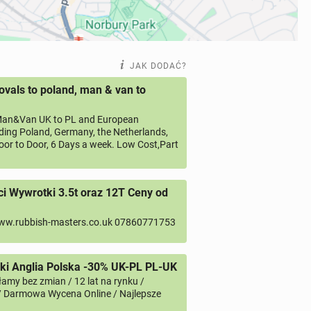
JAK DODAĆ?
vals to poland, man & van to
an&Van UK to PL and European
uding Poland, Germany, the Netherlands,
oor to Door, 6 Days a week. Low Cost,Part
 Wywrotki 3.5t oraz 12T Ceny od
ww.rubbish-masters.co.uk 07860771753
i Anglia Polska -30% UK-PL PL-UK
amy bez zmian / 12 lat na rynku /
/ Darmowa Wycena Online / Najlepsze