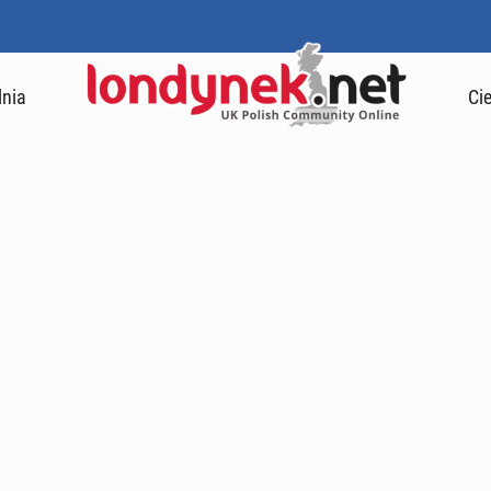
lnia
Ci