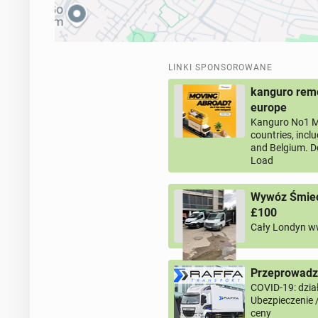
LINKI SPONSOROWANE
kanguro remo
europe
Kanguro No1 M
countries, incl
and Belgium. D
Load
Wywóz Śmieci
£100
Cały Londyn w
Przeprowadzk
COVID-19: dział
Ubezpieczenie 
ceny