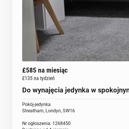
£585
na miesiąc
£135
na tydzień
Do wynajęcia jedynka w spokojn
Pokój-jedynka
Streatham, Londyn, SW16
Nr ogłoszenia: 1268450