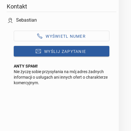
Kontakt
Sebastian
WYŚWIETL NUMER
WYŚLIJ ZAPYTANIE
ANTY SPAM!
Nie życzę sobie przysyłania na mój adres żadnych
Odpowiedz na ofertę tego ogłoszenia
informacji o usługach ani innych ofert o charakterze
komercyjnym.
Wiadomość
0 / 1000