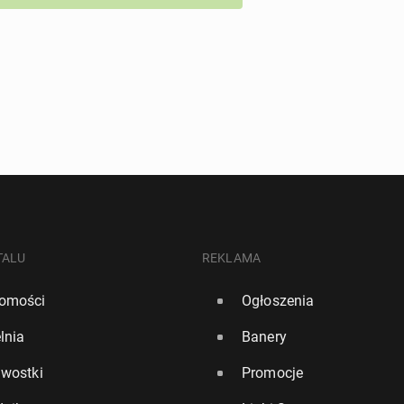
TALU
REKLAMA
omości
Ogłoszenia
lnia
Banery
awostki
Promocje