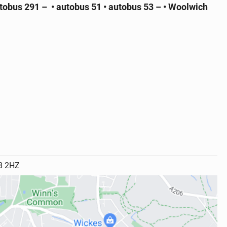
utobus 291 –
• autobus 51
• autobus 53 –
• Woolwich
18 2HZ