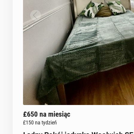
£650
na miesiąc
£150
na tydzień