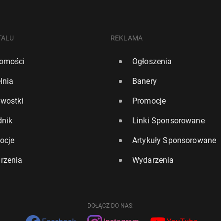
TALU
REKLAMA
omości
Ogłoszenia
lnia
Banery
awostki
Promocje
dnik
Linki Sponsorowane
ocje
Artykuły Sponsorowane
rzenia
Wydarzenia
DOŁĄCZ DO NAS: