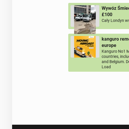
Wywóz Śmieci
£100
Cały Londyn w
kanguro remo
europe
Kanguro No1 M
countries, incl
and Belgium. D
Load