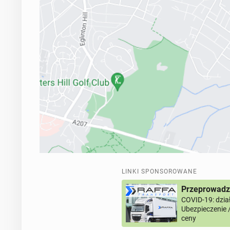
LINKI SPONSOROWANE
Przeprowadzk
COVID-19: dział
Ubezpieczenie 
ceny