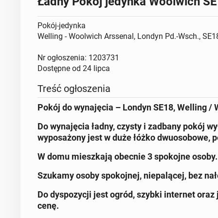
Ładny Pokój jedynka Woolwich S
Pokój-jedynka
Welling - Woolwich Arssenal, Londyn Pd.-Wsch., SE
Nr ogłoszenia: 1203731
Dostępne od
24 lipca
Treść ogłoszenia
Pokój do wynajęcia – Londyn SE18, Welling /
Do wynajęcia ładny, czysty i zadbany pokój w
wyposażony jest w duże łóżko dwuosobowe, p
W domu mieszkają obecnie 3 spokojne osoby.
Szukamy osoby spokojnej, niepalącej, bez nał
Do dyspozycji jest ogród, szybki internet ora
cenę.