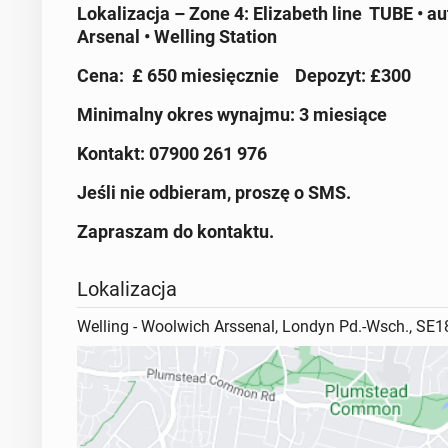
Lokalizacja – Zone 4:
Elizabeth line TUBE • a
Arsenal
• Welling Station
Cena: £ 650 miesięcznie
Depozyt: £300
Minimalny okres wynajmu: 3 miesiące
Kontakt: 07900 261 976
Jeśli nie odbieram, proszę o SMS.
Zapraszam do kontaktu.
Lokalizacja
Welling - Woolwich Arssenal, Londyn Pd.-Wsch., SE