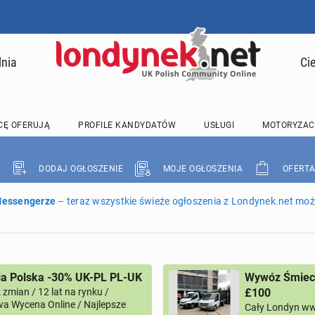
lnia
Ci
CĘ OFERUJĄ
PROFILE KANDYDATÓW
USŁUGI
MOTORYZAC
DODAJ OGŁOSZENIE
MOJE OGŁOSZENIA
OFERTA
 Messengerze
– teraz wszystkie świeże ogłoszenia z Londynek.net może
ia Polska -30% UK-PL PL-UK
Wywóz Śmieci
zmian / 12 lat na rynku /
£100
a Wycena Online / Najlepsze
Cały Londyn ww