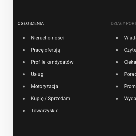
OGŁOSZENIA
DZIAŁY POR
Nieruchomości
Wiad
Pracę oferują
Czyte
Profile kandydatów
Ciek
Usługi
Pora
Motoryzacja
Prom
Kupię / Sprzedam
Wyda
Towarzyskie