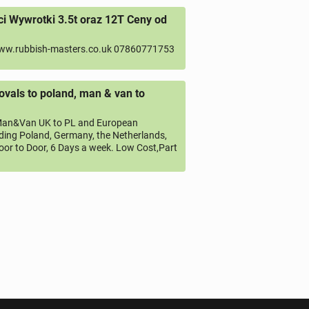
 Wywrotki 3.5t oraz 12T Ceny od
ww.rubbish-masters.co.uk 07860771753
vals to poland, man & van to
an&Van UK to PL and European
uding Poland, Germany, the Netherlands,
oor to Door, 6 Days a week. Low Cost,Part