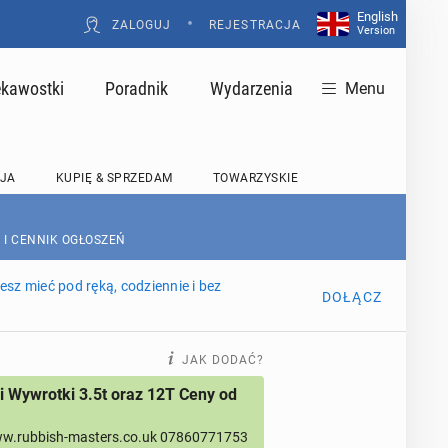
English
•
ZALOGUJ
REJESTRACJA
Version
ekawostki
Poradnik
Wydarzenia
Menu
JA
KUPIĘ & SPRZEDAM
TOWARZYSKIE
 I CENNIK OGŁOSZEŃ
sz mieć pod ręką, codziennie i bez
DOŁĄCZ
JAK DODAĆ?
 Wywrotki 3.5t oraz 12T Ceny od
w.rubbish-masters.co.uk 07860771753