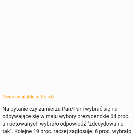
News available in Polish
Na pytanie czy za­mierza Pan/Pani wybrać się na
odby­wa­jące się w maju wybory prezy­denck­ie 64 proc.
anki­etowanych wybrało odpowiedź "zde­cy­dowanie
tak". Kolejne 19 proc. raczej za­gło­su­je. 6 proc. wybrało