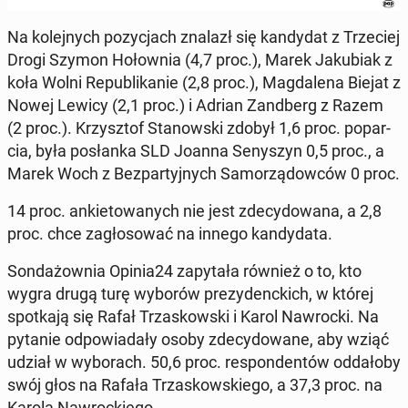
Na kole­jnych pozy­c­jach znalazł się kandy­dat z Trze­ciej
Drogi Szymon Hołow­n­ia (4,7 proc.), Marek Jaku­bi­ak z
koła Wolni Re­pub­likanie (2,8 proc.), Mag­dale­na Biejat z
Nowej Lewicy (2,1 proc.) i Adrian Zand­berg z Razem
(2 proc.). Krzysztof Stanows­ki zdobył 1,6 proc. popar­
cia, była posłan­ka SLD Joanna Senyszyn 0,5 proc., a
Marek Woch z Bez­par­tyjnych Samorzą­dow­ców 0 proc.
14 proc. anki­etowanych nie jest zde­cy­dowana, a 2,8
proc. chce za­głosować na innego kandy­da­ta.
Son­dażow­n­ia Opinia24 za­py­tała również o to, kto
wygra drugą turę wyborów prezy­denc­kich, w której
spotka­ją się Rafał Trza­skows­ki i Karol Nawroc­ki. Na
pytanie odpowiadały osoby zde­cy­dowane, aby wziąć
udział w wyb­o­rach. 50,6 proc. re­spon­den­tów odd­ało­by
swój głos na Rafała Trza­skowskiego, a 37,3 proc. na
Karola Nawrock­iego.