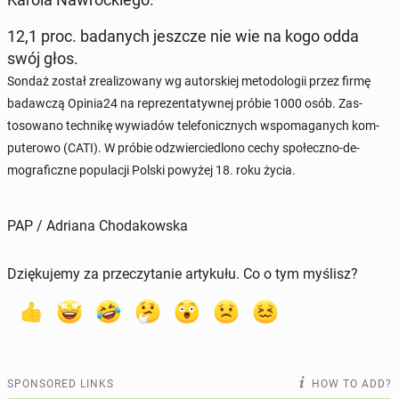
12,1 proc. badanych jeszcze nie wie na kogo odda
swój głos.
Sondaż został zre­al­i­zowany wg au­torskiej metodologii przez firmę
badaw­czą Opinia24 na reprezen­taty­wnej próbie 1000 osób. Za­s­
tosowano tech­nikę wywiadów tele­fon­icznych wspo­ma­ganych kom­
put­erowo (CATI). W próbie odzwier­cied­lono cechy społeczno-de­
mograficzne pop­u­lacji Polski powyżej 18. roku życia.
PAP / Adriana Chodakowska
Dziękujemy za przeczytanie artykułu. Co o tym myślisz?
SPONSORED LINKS
HOW TO ADD?