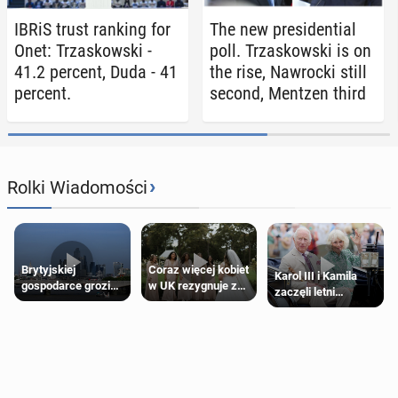
IBRiS trust ranking for
The new pres­i­den­tial
Onet: Trza­skows­ki -
poll. Trza­skows­ki is on
41.2 percent, Duda - 41
the rise, Nawroc­ki still
percent.
second, Mentzen third
›
Rolki Wiadomości
Brytyjskiej
Coraz więcej kobiet
Karol III i Kamila
gospodarce grozi
w UK rezygnuje z
zaczęli letni
recesja, jeśli
roli druhny na
odpoczynek po
kryzys na Bliskim
ślubie
Igrzyskach
Wschodzie się
Wspólnoty w
przedłuży
Glasgow