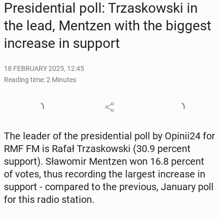
Pres­i­den­tial poll: Trza­skows­ki in
the lead, Mentzen with the biggest
in­crease in support
18 FEBRUARY 2025, 12:45
Reading time: 2 Minutes
The leader of the pres­i­den­tial poll by Opinii24 for
RMF FM is Rafał Trza­skows­ki (30.9 percent
support). Sła­womir Mentzen won 16.8 percent
of votes, thus record­ing the largest in­crease in
support - com­pared to the pre­vi­ous, January poll
for this radio station.