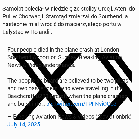
Samolot pole­ci­ał w niedzielę ze stolicy Grecji, Aten, do
Puli w Chorwacji. Stamtąd zmierzał do Southend, a
następ­nie miał wrócić do macierzys­tego portu w
Lelystad w Holandii.
Four people died in the plane crash at London
Southend Airport on Sunday, Break­ing Avi­a­tion
News & Video un­der­stands.
The people on board are be­lieved to be two pilots
and two pas­sen­gers, who were trav­el­ling in the
Beechcraft B200 air­craft when the plane crashed
and burst into…
pic.twitter.com/FPFN­siOOo3
— Break­ing Avi­a­tion News & Videos (@avi­a­tion­brk)
July 14, 2025