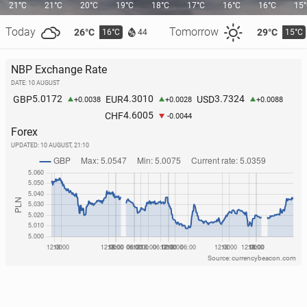
21°C
21°C
20°C
19°C
18°C
17°C
16°C
16°C
15
Today
Tomorrow
26°C
29°C
16°C
15°C
44
NBP Exchange Rate
DATE: 10 AUGUST
5.0172
4.3010
3.7324
GBP
EUR
USD
+0.0038
+0.0028
+0.0088
4.6005
CHF
-0.0044
Forex
UPDATED:
10 AUGUST, 21:10
Source: currencybeacon.com