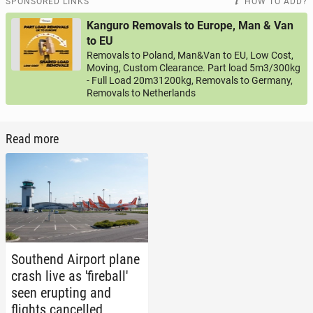
SPONSORED LINKS
HOW TO ADD?
Kanguro Removals to Europe, Man & Van
to EU
Removals to Poland, Man&Van to EU, Low Cost,
Moving, Custom Clearance. Part load 5m3/300kg
- Full Load 20m31200kg, Removals to Germany,
Removals to Netherlands
Read more
Southend Airport plane
crash live as 'fire­bal­l'
seen erupt­ing and
flights can­celled