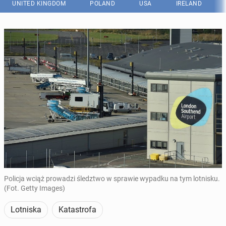
UNITED KINGDOM
POLAND
USA
IRELAND
Policja wciąż prowadzi śledztwo w sprawie wypadku na tym lotnisku.
(Fot. Getty Images)
Lotniska
Katastrofa