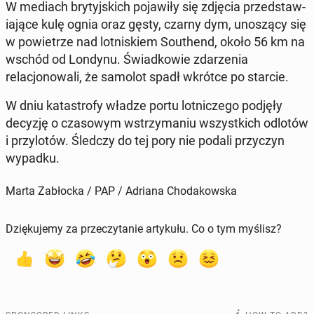
W mediach bry­tyjs­kich po­jaw­iły się zdjęcia przed­staw­
ia­jące kulę ognia oraz gęsty, czarny dym, un­oszą­cy się
w powi­etrze nad lot­niskiem Southend, około 56 km na
wschód od Londynu. Świad­kowie zdarzenia
relacjonowali, że samolot spadł wkrótce po starcie.
W dniu katas­tro­fy władze portu lot­niczego podjęły
decyzję o cza­sowym wstrzy­ma­niu wszys­t­kich odlotów
i przy­lotów. Śledczy do tej pory nie podali przy­czyn
wypadku.
Marta Zabłocka / PAP / Adriana Chodakowska
Dziękujemy za przeczytanie artykułu. Co o tym myślisz?