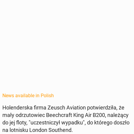
News available in Polish
Holen­der­s­ka firma Zeusch Avi­a­tion potwierdz­iła, że
mały odrzu­towiec Beechcraft King Air B200, należą­cy
do jej floty, "uczest­niczył wypadku", do którego doszło
na lot­nisku London Southend.