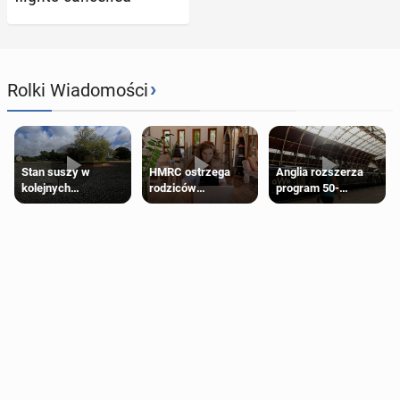
›
Rolki Wiadomości
Stan suszy w
HMRC ostrzega
Anglia rozszerza
kolejnych
rodziców
program 50-
regionach Anglii.
pobierających Child
procentowych
Miliony osób już są
Benefit. Mogą być
zniżek kolejowych
objęte
zobowiązani do
na 18-latków
ograniczeniami
zwrotu zasiłku