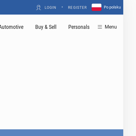
•
Po polsku
LOGIN
REGISTER
Automotive
Buy & Sell
Personals
Menu