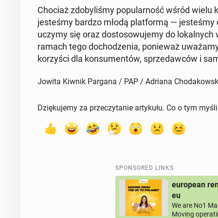
Chociaż zdobyliśmy pop­u­larność wśród wielu 
jesteśmy bardzo młodą plat­for­mą — jesteśmy o
uczymy się oraz dos­tosowu­je­my do lokalnyc
ramach tego do­chodzenia, ponieważ uważamy, że
ko­rzyś­ci dla kon­sumen­tów, sprzedaw­ców i sam
Jowita Kiwnik Pargana / PAP / Adriana Chodakows
Dziękujemy za przeczytanie artykułu. Co o tym myśl
SPONSORED LINKS
european rem
eu
We are No1 Man
Moving operati