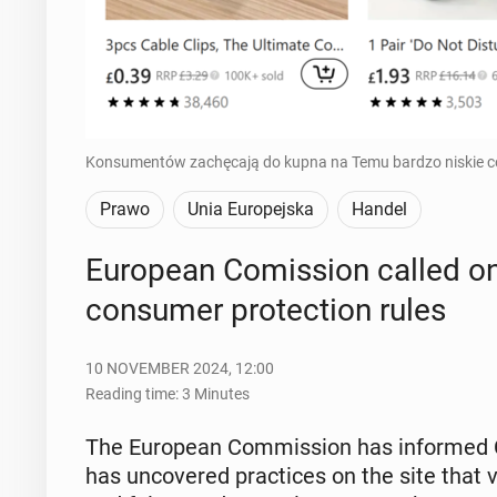
Konsumentów zachęcają do kupna na Temu bardzo niskie ce
Prawo
Unia Europejska
Handel
Eu­ro­pean Comis­sion called 
con­sumer pro­tec­tion rules
10 NOVEMBER 2024, 12:00
Reading time: 3 Minutes
The Eu­ro­pean Com­mis­sion has in­formed C
has un­cov­ered prac­tices on the site that