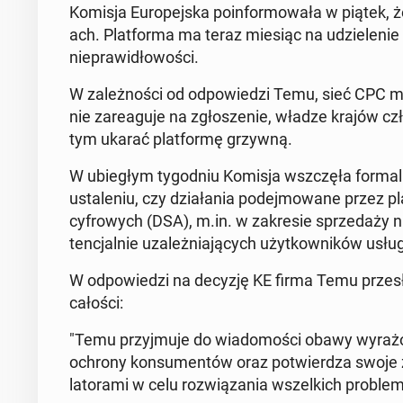
Komisja Eu­rope­js­ka poin­for­mowała w piątek,
ach. Plat­for­ma ma teraz miesiąc na udzie­le­ni
niepraw­idłowoś­ci.
W za­leżnoś­ci od odpowiedzi Temu, sieć CPC mo
nie zareagu­je na zgłosze­nie, władze krajów c
tym ukarać plat­for­mę grzywną.
W ubiegłym ty­god­niu Komisja wszczęła for­m
ustal­e­niu, czy dzi­ała­nia pode­j­mowane przez p
cyfrowych (DSA), m.in. w za­kre­sie sprzedaży ni
tenc­jal­nie uza­leż­ni­a­ją­cych użytkown­ików usł
W odpowiedzi na decyzję KE firma Temu przesłała
całości:
"Temu przyj­mu­je do wiado­moś­ci obawy wyrażo
ochrony kon­sumen­tów oraz potwierdza swoje 
la­tora­mi w celu rozwiąza­nia wszel­kich prob­l