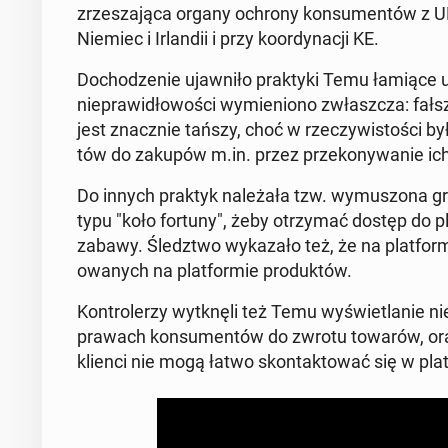
zrzesza­ją­ca organy ochrony kon­sumen­tów z UE,
Niemiec i Ir­landii i przy ko­or­dy­nacji KE.
Do­chodze­nie ujawniło prak­ty­ki Temu łamiące 
niepraw­idłowoś­ci wymieniono zwłaszcza: fałsz
jest znacznie tańszy, choć w rzeczy­wis­toś­ci był
tów do zakupów m.in. przez przekony­wanie ich
Do innych praktyk należała tzw. wymus­zona gry­
typu "koło fortuny", żeby otrzy­mać dostęp do pl
zabawy. Śledzt­wo wykaza­ło też, że na plat­form
owanych na plat­formie pro­duk­tów.
Kon­trol­erzy wytknęli też Temu wyświ­et­lanie nie
prawach kon­sumen­tów do zwrotu towarów, ora
klienci nie mogą łatwo skon­tak­tować się w plat