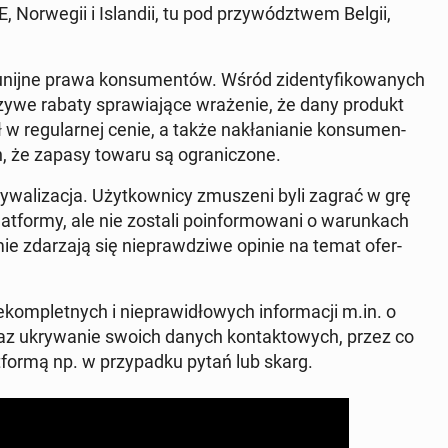
 Nor­wegii i Is­landii, tu pod przy­wództwem Belgii,
unijne prawa kon­sumen­tów. Wśród zi­den­ty­fikowanych
y­we rabaty spraw­ia­jące wraże­nie, że dany produkt
 w reg­u­larnej cenie, a także nakła­ni­an­ie kon­sumen­
, że zapasy towaru są ogranic­zone.
wal­iza­c­ja. Użytkown­i­cy zmuszeni byli zagrać w grę
at­formy, ale nie zostali poin­for­mowani o warunk­ach
ie zdarza­ją się nieprawdzi­we opinie na temat ofer­
kom­plet­nych i niepraw­idłowych in­for­ma­cji m.in. o
z ukry­wanie swoich danych kon­tak­towych, przez co
­for­mą np. w przy­pad­ku pytań lub skarg.