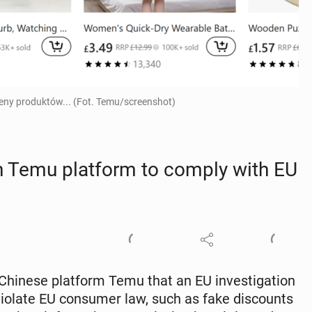
ny produktów... (Fot. Temu/screenshot)
on Temu plat­form to comply with EU
hinese plat­form Temu that an EU in­ves­ti­ga­tion
 violate EU con­sumer law, such as fake dis­counts