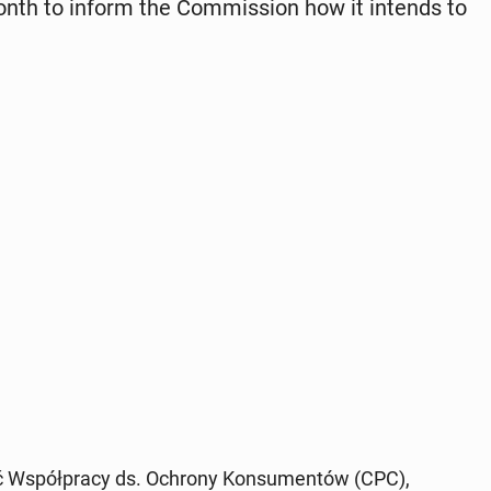
th to inform the Com­mis­sion how it intends to
ć Współpra­cy ds. Ochrony Kon­sumen­tów (CPC),