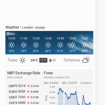
Weather
•
London
CHANGE
Today
10:00
11:00
12:00
13:00
14:00
15:00
16:00
17:00
19°C
19°C
20°C
20°C
21°C
23°C
24°C
24°C
Today
Tomorrow
24°C
27°C
12°C
1
42
NBP Exchange Rate
Forex
DATE: 6 AUGUST
UPDATED:
6 AUGUST, 10:20
5.0219
GBP
-0.0144
4.3050
EUR
-0.0068
3.7320
USD
-0.0148
4.6080
CHF
-0.0164