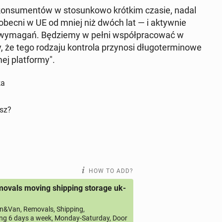
kon­sumen­tów w sto­sunkowo krótkim czasie, nadal
becni w UE od mniej niż dwóch lat — i ak­ty­wnie
h wymagań. Będziemy w pełni współpra­cow­ać w
 tego rodzaju kon­tro­la przynosi dłu­goter­mi­nowe
ej plat­formy".
ka
isz?
HOW TO ADD?
ovals moving shipping storage uk-
&Van, Removals, Shipping,
ng 6 days a week, Monday-Saturday, Door