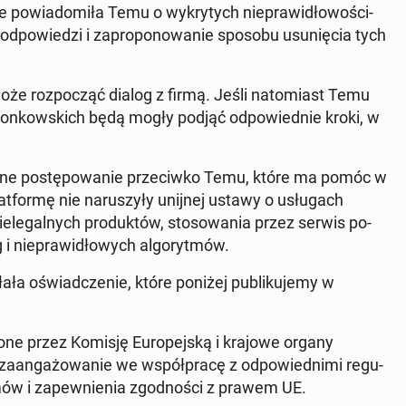
 że powiadomiła Temu o wykry­tych niepraw­idłowoś­ci­
e odpowiedzi i za­pro­ponowanie sposobu usunię­cia tych
że rozpocząć dialog z firmą. Jeśli nato­mi­ast Temu
złonkows­kich będą mogły podjąć odpowied­nie kroki, w
alne postępowanie prze­ci­wko Temu, które ma pomóc w
lat­for­mę nie naruszyły unijnej ustawy o usłu­gach
ele­gal­nych pro­duk­tów, stosowa­nia przez serwis po­
ug i niepraw­idłowych al­go­ryt­mów.
 oświad­cze­nie, które poniżej pub­liku­je­my w
ne przez Komisję Eu­rope­jską i krajowe organy
zaan­gażowanie we współpracę z odpowied­ni­mi reg­u­
emów i za­pewnienia zgod­noś­ci z prawem UE.