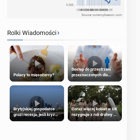
Source: currencybeacon.com
›
Rolki Wiadomości
Dostęp do przestrzeni
Polacy to mięsożercy?
przeznaczonych dla
jednej płci ma opierać się
wyłącznie na płci
biologicznej
Brytyjskiej gospodarce
Coraz więcej kobiet w UK
grozi recesja, jeśli kryzys
rezygnuje z roli druhny na
na Bliskim Wschodzie się
ślubie
przedłuży