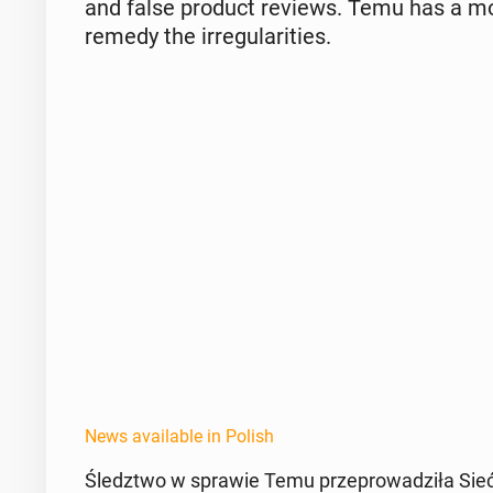
and false product reviews. Temu has a mon
remedy the ir­reg­u­lar­i­ties.
News available in Polish
Śledzt­wo w sprawie Temu przeprowadz­iła Sie