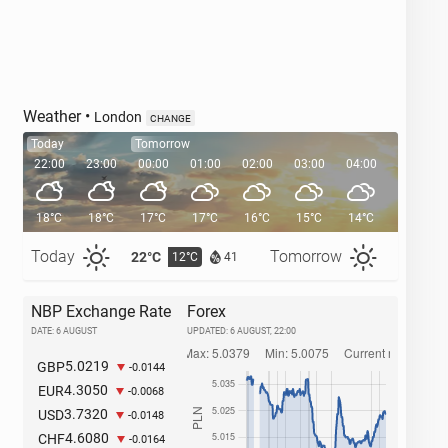
Weather
•
London
CHANGE
Today
Tomorrow
22:00
23:00
00:00
01:00
02:00
03:00
04:00
05:00
18°C
18°C
17°C
17°C
16°C
15°C
14°C
14°C
Today
Tomorrow
22°C
25°C
12°C
1
41
NBP Exchange Rate
Forex
DATE: 6 AUGUST
UPDATED:
6 AUGUST, 22:00
5.0219
GBP
-0.0144
4.3050
EUR
-0.0068
3.7320
USD
-0.0148
4.6080
CHF
-0.0164