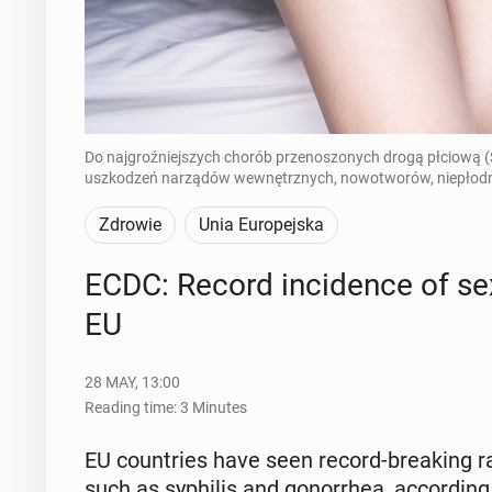
Do najgroźniejszych chorób przenoszonych drogą płciową (STI
uszkodzeń narządów wewnętrznych, nowotworów, niepłodnośc
Zdrowie
Unia Europejska
ECDC: Record in­ci­dence of sex­u
EU
28 MAY, 13:00
Reading time: 3 Minutes
EU coun­tries have seen record-break­ing rates
such as syphilis and gon­or­rhea, ac­cord­in