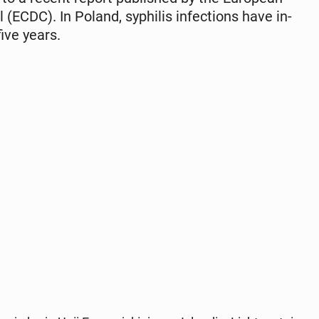
(ECDC). In Poland, syphilis in­fec­tions have in­
ive years.