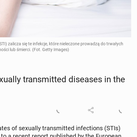
) zalicza się te infekcje, które nieleczone prowadzą do trwałych
i lub śmierci. (Fot. Getty Images)
­al­ly trans­mit­ted dis­eases in the
 of sex­u­al­ly trans­mit­ted in­fec­tions (STIs)
g to a recent report pub­lished by the Eu­ro­pean