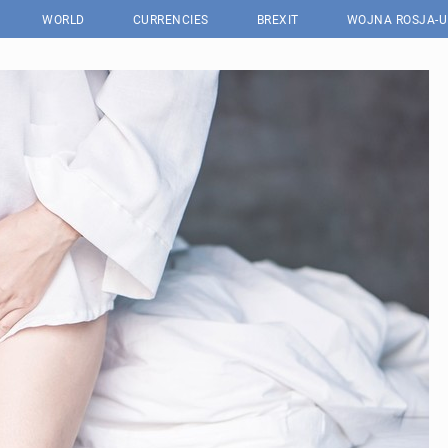
WORLD
CURRENCIES
BREXIT
WOJNA ROSJA-U