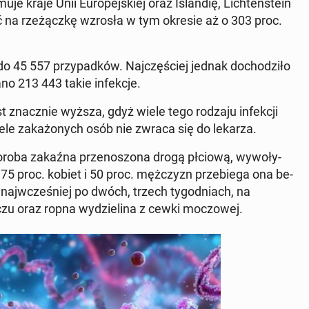
je kraje Unii Eu­rope­jskiej oraz Is­landię, Licht­en­stein
ść na rzeżączkę wzrosła w tym okresie aż o 303 proc.
do 45 557 przy­pad­ków. Na­jczęś­ciej jednak do­chodz­iło
o 213 443 takie in­fekc­je.
jest znacznie wyższa, gdyż wiele tego rodzaju in­fekcji
ele za­każonych osób nie zwraca się do lekarza.
horoba zakaźna przenos­zona drogą płciową, wywoły­
75 proc. kobiet i 50 proc. mężczyzn prze­b­ie­ga ona be­
na­jw­cześniej po dwóch, trzech ty­god­ni­ach, na
czu oraz ropna wydzieli­na z cewki moc­zowej.