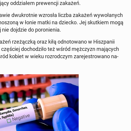
­ją­cy odd­zi­ałem prewencji zakażeń.
4 prawie dwukrot­nie wzrosła liczba zakażeń wywołanych
enos­zoną w łonie matki na dziecko. Jej skutkiem mogą
 nie dojdzie do poronienia.
ażeń rzeżączką oraz kiłą odno­towano w Hisz­panii
częś­ciej do­chodz­iło też wśród mężczyzn ma­ją­cych
Wśród kobiet w wieku rozrod­czym zare­je­strowano na­