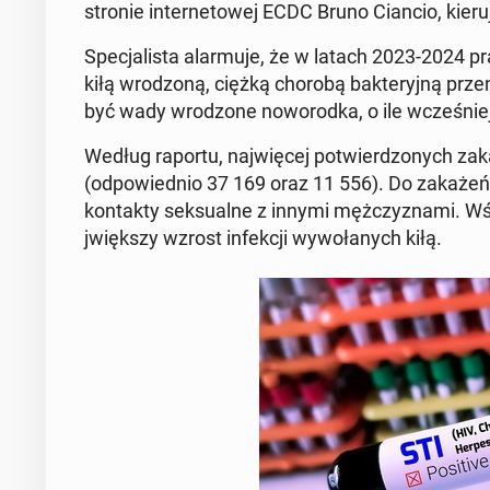
stronie in­ter­ne­towej ECDC Bruno Ciancio, kieru
Spec­jal­ista alar­mu­je, że w latach 2023-202
kiłą wrod­zoną, ciężką chorobą bak­teryjną prz
być wady wrod­zone noworod­ka, o ile wcześniej
Według raportu, na­jwięcej potwierd­zonych zak
(odpowied­nio 37 169 oraz 11 556). Do zakażeń 
kon­tak­ty sek­su­alne z innymi mężczyz­na­mi. 
jwięk­szy wzrost in­fekcji wywołanych kiłą.