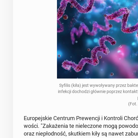
Syfilis (kiła) jest wywoły­wany przez bak­te
in­fekcji do­chodzi głównie poprzez kon­tak
(Fot.
Eu­rope­jskie Centrum Prewencji i Kon­troli Chorób
woś­ci. "Za­każe­nia te ni­elec­zone mogą powod
oraz niepłod­ność, skutkiem kiły są nawet zabu