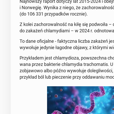
Na­jnowszy raport dotyczy lat 2015-2024 i obe­j­mu­
i Nor­wegię. Wynika z niego, że za­chorowal­no
(do 106 331 przy­pad­ków rocznie).
Z kolei za­chorowal­ność na kiłę się pod­woiła – 
do zakażeń chlamy­di­a­mi – w 2024 r. odno­towan
To dane ofic­jalne - fak­ty­cz­na liczba zakażeń 
wywołu­je jedynie łagodne objawy, z którymi wi
Przykła­dem jest chlamy­dioza, powszech­na c
wana przez bak­terie chlamy­dia tra­choma­tis. U 
zob­ja­wowo albo późno wywołu­je dolegli­woś­ci, 
przykład ból lub piecze­nie przy odd­awa­niu mo