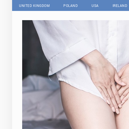
UNITED KINGDOM
POLAND
USA
IRELAND