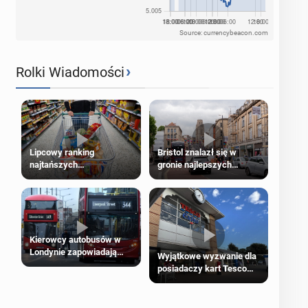
Source: currencybeacon.com
›
Rolki Wiadomości
Lipcowy ranking
Bristol znalazł się w
najtańszych
gronie najlepszych
supermarketów
kierunków podróży na
świecie
Kierowcy autobusów w
Londynie zapowiadają
Wyjątkowe wyzwanie dla
strajki
posiadaczy kart Tesco
Clubcard!