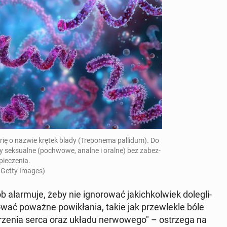
r­ię o nazwie krętek blady (Tre­pone­ma pal­lidum). Do
­ty sek­su­alne (pochwowe, analne i oralne) bez zabez­
pieczenia.
 Getty Images)
 alar­mu­je, żeby nie ig­norować ja­kichkol­wiek dolegli­
ować poważne powikła­nia, takie jak przewlek­le bóle
rzenia serca oraz układu ner­wowego" – os­trze­ga na