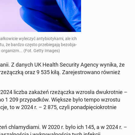
kowicie wyleczyć an­ty­bio­tyka­mi, ale ich
, że bardzo często prze­b­ie­ga­ją be­zob­ja­
or­ga­nizm... (Fot. Getty Images)
tanii. Z danych UK Health Se­cu­ri­ty Agency wynika, że
zeżączką oraz 9 535 kiłą. Zare­je­strowano również
2024 liczba zakażeń rzeżącz­ka wzrosła dwukrot­nie –
no 1 209 przy­pad­ków. Większe było tempo wzrostu
­je, to w 2024 r. – 2 875, czyli pon­ad­pię­ciokrot­nie
eń chlamy­di­a­mi. W 2020 r. było ich 145, a w 2024 r. –
l­noś­cią i wykry­wal­noś­cią tych in­fekcji.