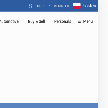
•
Po polsku
LOGIN
REGISTER
Automotive
Buy & Sell
Personals
Menu