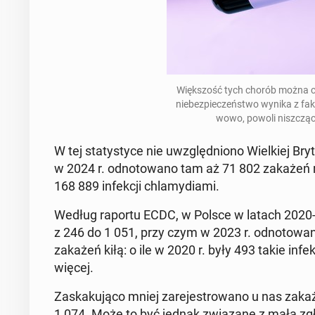
Więk­szość tych chorób można cał
niebez­pieczeńst­wo wynika z faktu
wowo, powoli niszcząc 
W tej statystyce nie uwzględ­niono Wielkiej Bry­
w 2024 r. odno­towano tam aż 71 802 zakażeń r
168 889 in­fekcji chlamy­di­a­mi.
Według raportu ECDC, w Polsce w latach 2020-
z 246 do 1 051, przy czym w 2023 r. odno­towa
zakażeń kiłą: o ile w 2020 r. były 493 takie in­fekc
więcej.
Za­skaku­ją­co mniej zare­je­strowano u nas zakaż
1 074. Może to być jednak związane z małą zgłasza