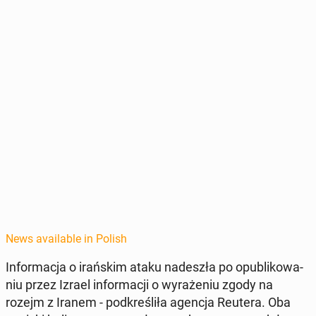
News available in Polish
In­for­ma­c­ja o irańskim ataku nadeszła po op­ub­likowa­
niu przez Izrael in­for­ma­cji o wyraże­niu zgody na
rozejm z Iranem - pod­kreśliła agencja Reutera. Oba