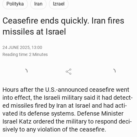
Polityka
Iran
Izrael
Cease­fire ends quickly. Iran fires
mis­siles at Israel
24 JUNE 2025, 13:00
Reading time: 2 Minutes
Hours after the U.S.-an­nounced cease­fire went
into effect, the Israeli mil­i­tary said it had de­tect­
ed mis­siles fired by Iran at Israel and had ac­ti­
vat­ed its defense systems. Defense Min­is­ter
Israel Katz ordered the mil­i­tary to respond de­ci­
sive­ly to any vi­o­la­tion of the cease­fire.