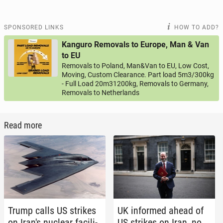
SPONSORED LINKS
HOW TO ADD?
Kanguro Removals to Europe, Man & Van
to EU
Removals to Poland, Man&Van to EU, Low Cost,
Moving, Custom Clearance. Part load 5m3/300kg
- Full Load 20m31200kg, Removals to Germany,
Removals to Netherlands
Read more
Trump calls US strikes
UK in­formed ahead of
on Iran's nuclear fa­cil­i­
US strikes on Iran, no