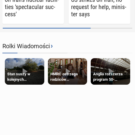
ties 'spec­tac­u­lar suc­
request for help, min­is­
cess'
ter says
›
Rolki Wiadomości
Stan suszy w
HMRC ostrzega
Anglia rozszerza
kolejnych
rodziców
program 50-
regionach Anglii.
pobierających Child
procentowych
Miliony osób już są
Benefit. Mogą być
zniżek kolejowych
objęte
zobowiązani do
na 18-latków
ograniczeniami
zwrotu zasiłku