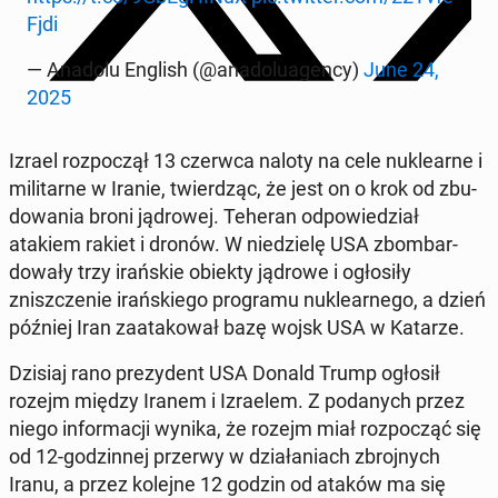
Fj­di
— Anadolu English (@anadolu­a­gency)
June 24,
2025
Izrael rozpoczął 13 czerwca naloty na cele nuk­learne i
mil­i­tarne w Iranie, twierdząc, że jest on o krok od zbu­
dowa­nia broni jądrowej. Teheran odpowiedzi­ał
atakiem rakiet i dronów. W niedzielę USA zbom­bar­
dowały trzy irańskie obiekty jądrowe i ogłosiły
zniszcze­nie irańskiego pro­gra­mu nuk­learnego, a dzień
później Iran za­atakował bazę wojsk USA w Katarze.
Dzisiaj rano prezy­dent USA Donald Trump ogłosił
rozejm między Iranem i Izraelem. Z po­danych przez
niego in­for­ma­cji wynika, że rozejm miał rozpocząć się
od 12-godzin­nej przerwy w dzi­ała­ni­ach zbro­jnych
Iranu, a przez kolejne 12 godzin od ataków ma się