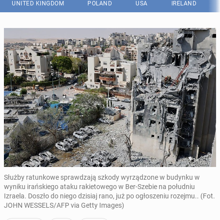
UNITED KINGDOM
POLAND
USA
IRELAND
Służby ratunkowe sprawdzają szkody wyrządzone w budynku w
wyniku irańskiego ataku rakietowego w Ber-Szebie na południu
Izraela. Doszło do niego dzisiaj rano, już po ogłoszeniu rozejmu.. (Fot.
JOHN WESSELS/AFP via Getty Images)