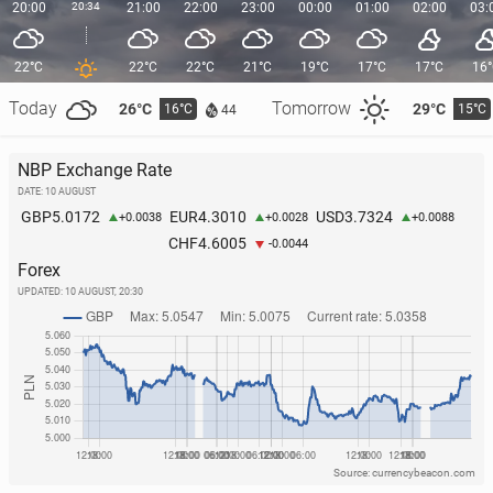
20:00
20:34
21:00
22:00
23:00
00:00
01:00
02:00
03:
22°C
22°C
22°C
21°C
19°C
17°C
17°C
16
Today
Tomorrow
26°C
29°C
16°C
15°C
44
NBP Exchange Rate
DATE: 10 AUGUST
5.0172
4.3010
3.7324
GBP
EUR
USD
+0.0038
+0.0028
+0.0088
4.6005
CHF
-0.0044
Forex
UPDATED:
10 AUGUST, 20:30
Source: currencybeacon.com