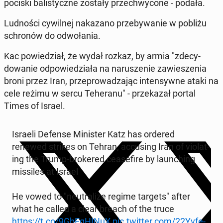
pociski bal­isty­czne zostały przech­wycone - podała.
Lud­noś­ci cy­wilnej nakazano prze­by­wanie w pobliżu
schronów do odwoła­nia.
Kac powiedzi­ał, że wydał rozkaz, by armia "zde­cy­
dowanie odpowiedzi­ała na narusze­nie za­w­ieszenia
broni przez Iran, przeprowadza­jąc in­ten­sy­wne ataki na
cele reżimu w sercu Teheranu" - przekazał portal
Times of Israel.
Israeli Defense Min­is­ter Katz has ordered
renewed strikes on Tehran, ac­cus­ing Iran of vi­o­lat­
ing the Trump-bro­kered cease­fire by launch­ing
mis­siles at Israel
He vowed to "neu­tral­ize regime targets" after
what he called a clear breach of the truce
https://t.co/9GbEgH­IN­uX
pic.twitter.com/22Yvfe­