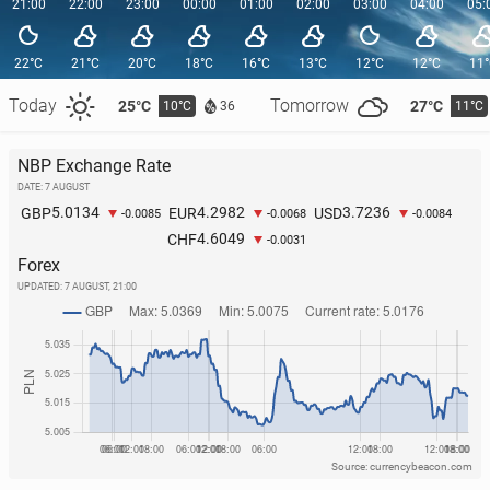
21:00
22:00
23:00
00:00
01:00
02:00
03:00
04:00
05:
22°C
21°C
20°C
18°C
16°C
13°C
12°C
12°C
11
Today
Tomorrow
25°C
27°C
10°C
11°C
36
NBP Exchange Rate
DATE: 7 AUGUST
5.0134
4.2982
3.7236
GBP
EUR
USD
-0.0085
-0.0068
-0.0084
4.6049
CHF
-0.0031
Forex
UPDATED:
7 AUGUST, 21:00
Source: currencybeacon.com