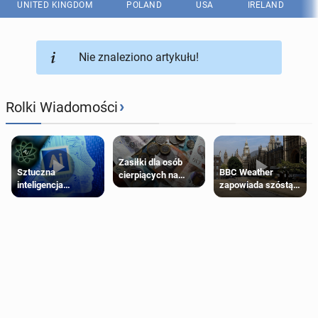
UNITED KINGDOM
POLAND
USA
IRELAND
Nie znaleziono artykułu!
›
Rolki Wiadomości
Zasiłki dla osób
Sztuczna
BBC Weather
cierpiących na
inteligencja
zapowiada szóstą
schorzenia
próbowała oszukać
falę upałów w
psychiczne
człowieka
Londynie