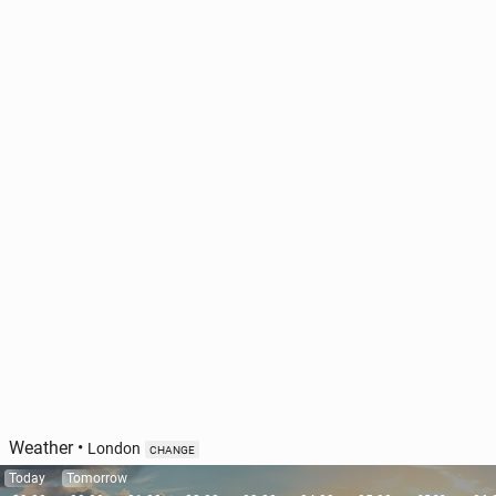
Weather
•
London
CHANGE
Today
Tomorrow