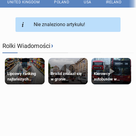
UNITED KINGDOM
POLAND
USA
IRELAND
Nie znaleziono artykułu!
›
Rolki Wiadomości
Lipcowy ranking
Bristol znalazł się
Kierowcy
najtańszych
w gronie
autobusów w
supermarketów
najlepszych
Londynie
kierunków podróży
zapowiadają strajki
na świecie