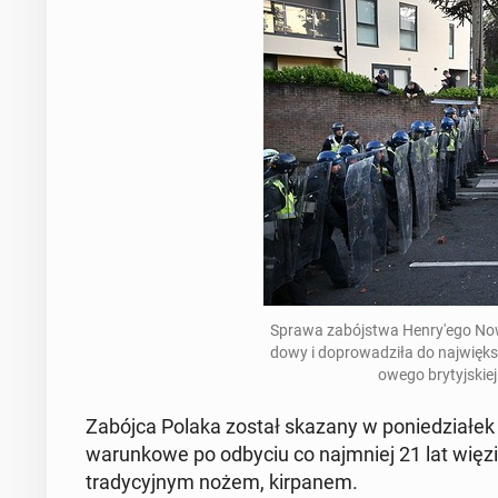
Sprawa zabójst­wa Hen­ry'ego Now
dowy i do­prowadz­iła do na­jwięk­
owego bry­tyjskiej 
Zabójca Polaka został skazany w poniedzi­ałek 
warunk­owe po odbyciu co na­jm­niej 21 lat więz
trady­cyjnym nożem, kir­panem.