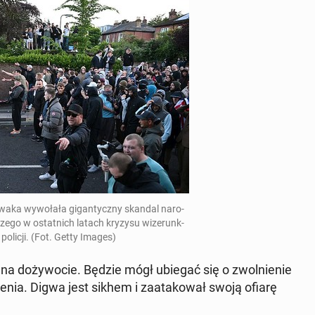
aka wywołała gi­gan­ty­czny skandal nar­o­
szego w os­tat­nich latach kryzysu wiz­erunk­
policji
. (Fot. Getty Images)
na doży­wocie. Będzie mógł ubiegać się o zwol­nie­nie
ienia. Digwa jest sikhem i za­atakował swoją ofiarę