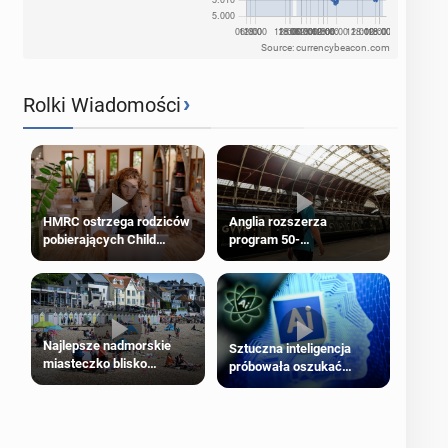
Source: currencybeacon.com
›
Rolki Wiadomości
HMRC ostrzega rodziców
Anglia rozszerza
pobierających Child
program 50-
Benefit. Mogą być
procentowych zniżek
zobowiązani do zwrotu
kolejowych na 18-latków
zasiłku
Najlepsze nadmorskie
Sztuczna inteligencja
miasteczko blisko
próbowała oszukać
Londynu
człowieka