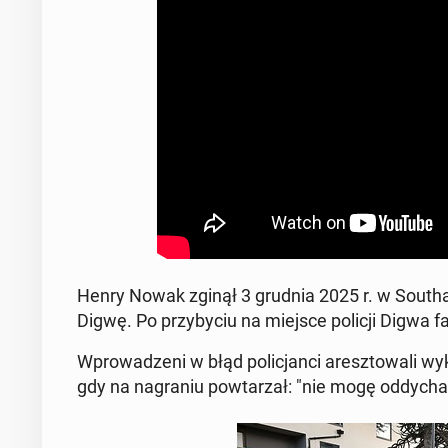
Henry Nowak zginął 3 grudnia 2025 r. w South
Digwę. Po przy­by­ciu na miejsce policji Digwa f
Wprowadzeni w błąd polic­jan­ci aresz­towali wyk
gdy na na­gra­niu pow­tarzał: "nie mogę odd­y­chać