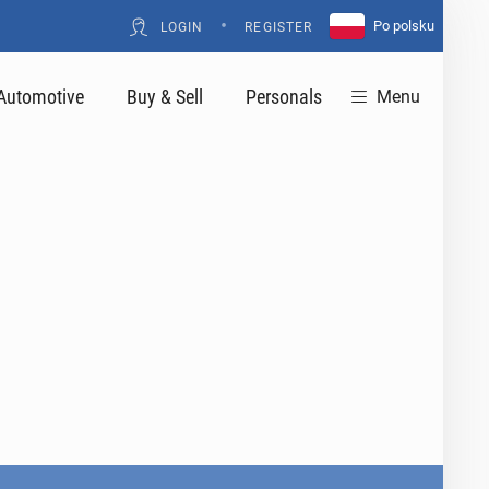
•
Po polsku
LOGIN
REGISTER
Automotive
Buy & Sell
Personals
Menu