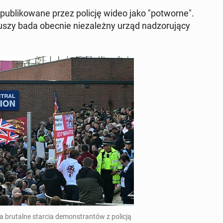
op­ub­likowane przez policję wideo jako "pot­worne".
r­iuszy bada obecnie nieza­leżny urząd nad­zoru­ją­cy
ru­talne starcia demon­stran­tów z policją