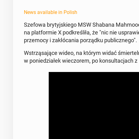
News available in Polish
Szefowa bry­tyjskiego MSW Shabana Mahmood p
na plat­formie X pod­kreśliła, że "nic nie us­praw­
prze­mo­cy i za­kłó­ca­nia porząd­ku pub­licznego".
Wstrząsające wideo, na którym widać śmiertel­nie
w poniedzi­ałek wiec­zorem, po kon­sul­tac­jach