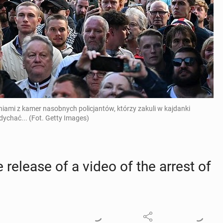
niami z kamer nasobnych policjantów, którzy zakuli w kajdanki
dychać... (Fot. Getty Images)
 release of a video of the arrest of