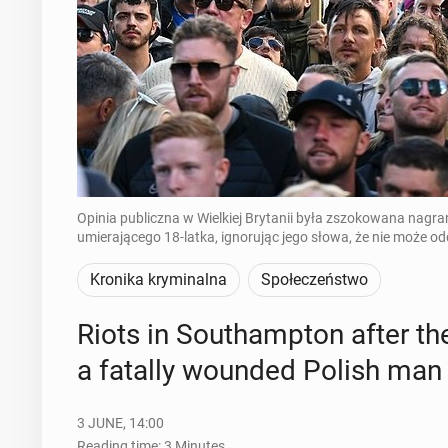
Opinia publiczna w Wielkiej Brytanii była zszokowana nagra
umierającego 18-latka, ignorując jego słowa, że nie może od
Kronika kryminalna
Społeczeństwo
Riots in Southamp­ton after the
a fatally wounded Polish man
3 JUNE, 14:00
Reading time: 3 Minutes