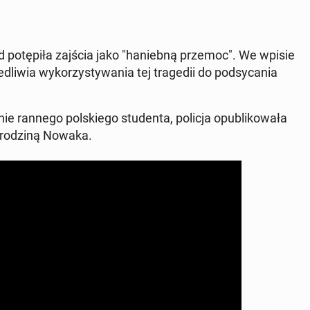
otępiła zajścia jako "hanieb­ną przemoc". We wpisie
iedli­wia wyko­rzysty­wa­nia tej tragedii do podsy­ca­nia
 rannego pol­skiego stu­den­ta, policja op­ub­likowała
 z rodziną Nowaka.