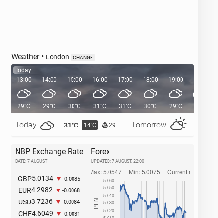
Weather
•
London
CHANGE
Today
13:00
14:00
15:00
16:00
17:00
18:00
19:00
20:00
29°C
29°C
30°C
31°C
31°C
30°C
29°C
27°C
Today
Tomorrow
31°C
29°C
14°C
1
29
NBP Exchange Rate
Forex
DATE: 7 AUGUST
UPDATED:
7 AUGUST, 22:00
5.0134
GBP
-0.0085
4.2982
EUR
-0.0068
3.7236
USD
-0.0084
4.6049
CHF
-0.0031