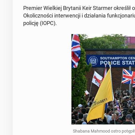
Premier Wielkiej Bry­tanii Keir Starmer określił 
Okolicznoś­ci in­ter­wencji i dzi­ała­nia funkcjona
policję (IOPC).
Shabana Mahmood ostro potępiła b