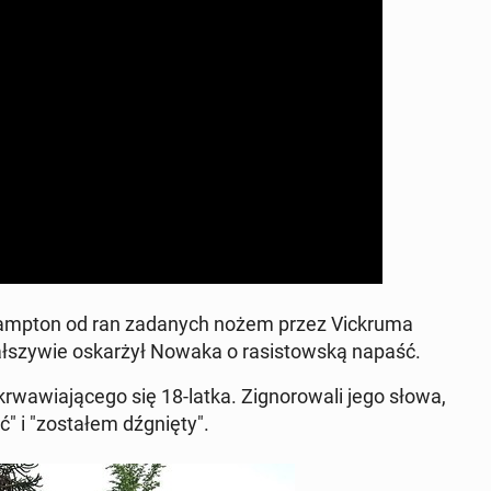
amp­ton od ran zadanych nożem przez Vick­ru­ma
ałszy­wie os­karżył Nowaka o ra­sis­towską napaść.
r­waw­ia­jącego się 18-latka. Zig­norowali jego słowa,
" i "zostałem dźg­nię­ty".