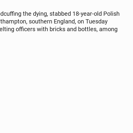
­cuff­ing the dying, stabbed 18-year-old Polish
thamp­ton, south­ern England, on Tuesday
elting of­fi­cers with bricks and bottles, among