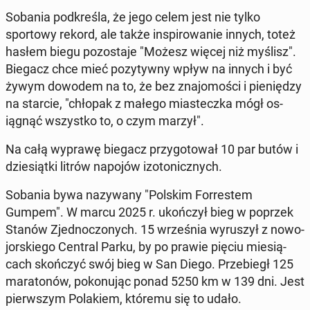
Sobania pod­kreśla, że jego celem jest nie tylko
sportowy rekord, ale także in­spirowanie innych, toteż
hasłem biegu po­zosta­je "Możesz więcej niż myślisz".
Biegacz chce mieć pozy­ty­wny wpływ na innych i być
żywym dowodem na to, że bez zna­jo­moś­ci i pieniędzy
na starcie, "chłopak z małego mi­astecz­ka mógł os­
iągnąć wszys­tko to, o czym marzył".
Na całą wyprawę biegacz przy­go­tował 10 par butów i
dziesiąt­ki litrów napojów izo­ton­icznych.
Sobania bywa nazy­wany "Polskim For­restem
Gumpem". W marcu 2025 r. ukończył bieg w poprzek
Stanów Zjed­noc­zonych. 15 wrześ­nia wyruszył z nowo­
jorskiego Central Parku, by po prawie pięciu miesią­
cach skończyć swój bieg w San Diego. Prze­biegł 125
mara­tonów, pokonu­jąc ponad 5250 km w 139 dni. Jest
pier­wszym Po­lakiem, któremu się to udało.