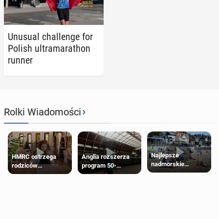
Unusual chal­lenge for
Polish ul­tra­ma­rathon
runner
›
Rolki Wiadomości
Najlepsze
HMRC ostrzega
Anglia rozszerza
nadmorskie
rodziców
program 50-
miasteczko blisko
pobierających Child
procentowych
Londynu
Benefit. Mogą być
zniżek kolejowych
zobowiązani do
na 18-latków
zwrotu zasiłku