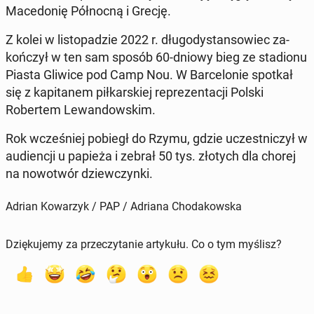
Mace­donię Północ­ną i Grecję.
Z kolei w listopadzie 2022 r. dłu­godys­tan­sowiec za­
kończył w ten sam sposób 60-dniowy bieg ze sta­dionu
Piasta Gliwice pod Camp Nou. W Barcelonie spotkał
się z kap­i­tanem piłkarskiej reprezen­tacji Polski
Robertem Lewandowskim.
Rok wcześniej pobiegł do Rzymu, gdzie uczest­niczył w
au­di­encji u papieża i zebrał 50 tys. złotych dla chorej
na nowotwór dziew­czyn­ki.
Adrian Kowarzyk / PAP / Adriana Chodakowska
Dziękujemy za przeczytanie artykułu. Co o tym myślisz?