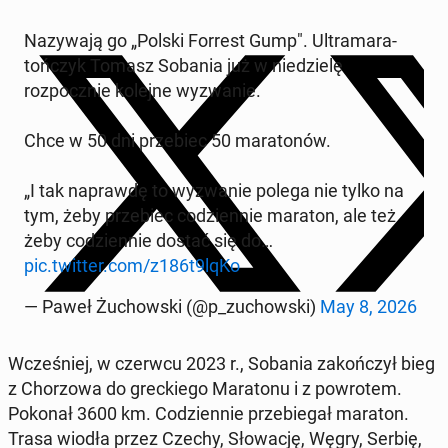
Nazy­wa­ją go „Polski Forrest Gump". Ul­tra­ma­ra­
tończyk Tomasz Sobania już w niedzielę
rozpocznie kolejne wyzwanie.
Chce w 50 dni prze­biec 50 mara­tonów.
„I tak naprawdę to wyzwanie polega nie tylko na
tym, żeby prze­biec codzi­en­nie maraton, ale też
żeby codzi­en­nie dostać się do…
pic.twitter.com/z186t9lqKo
— Paweł Żu­chows­ki (@p_zu­chows­ki)
May 8, 2026
Wcześniej, w czerwcu 2023 r., Sobania za­kończył bieg
z Chor­zowa do greck­iego Mara­tonu i z powrotem.
Pokonał 3600 km. Codzi­en­nie prze­b­ie­gał maraton.
Trasa wiodła przez Czechy, Słowację, Węgry, Serbię,