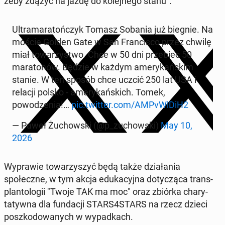
żeby zdążyć na jazdę do kole­jnego stanu".
Ul­tra­ma­ra­tończyk Tomasz Sobania już biegnie. Na
moście Golden Gate w San Fran­cis­co przez chwilę
miał to­warzyst­wo. Chce w 50 dni prze­biec 50
mara­tonów. Będzie w każdym amerykańskim
stanie. W ten sposób chce uczcić 250 lat USA i
relacji polsko - amerykańs­kich. Tomek,
powodzenia!…
pic.twitter.com/AM­PvWlDiH2
— Paweł Żu­chows­ki (@p_zu­chows­ki)
May 10,
2026
Wypraw­ie to­warzyszyć będą także dzi­ała­nia
społeczne, w tym akcja eduka­cyj­na doty­czą­ca trans­
plan­tologii "Twoje TAK ma moc" oraz zbiórka chary­
taty­w­na dla fun­dacji STARS4STARS na rzecz dzieci
poszkodowanych w wypad­kach.