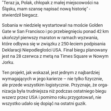
"Teraz ja, Polak, chłopak z małej miejs­cowoś­ci na
Śląsku, mam szansę napisać nową his­torię" -
stwierdz­ił biegacz.
Sobania w niedzielę wys­tar­tował na moście Golden
Gate w San Fran­cis­co i po prze­bieg­nię­ciu ponad 42 km
ukończył pier­wszy maraton w ramach wyzwa­nia,
które odbywa się w związku z 250-leciem pod­pisa­nia
Deklaracji Niepodległoś­ci USA. Finał biegu planowany
jest na 28 czerwca z metą na Times Square w Nowym
Jorku.
Ten projekt, jak wskazał, jest jednym z na­jbardziej
wyma­ga­ją­cych w jego kari­erze – nie tylko fizy­cznie,
ale przede wszys­tkim lo­gisty­cznie. Przyz­na­je, że or­ga­
ni­za­c­ja była trud­niejsza niż podczas os­tat­niego biegu
wszerz przez USA i pomimo roku przy­go­towań, nie
wszys­tko udało się dopiąć na ostatni guzik.