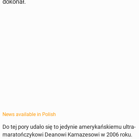
dokonał.
News available in Polish
Do tej pory udało się to jedynie amerykańskiemu ul­tra­
ma­ra­tończykowi Deanowi Kar­naze­sowi w 2006 roku.