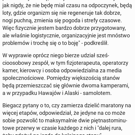
jak nigdy, że nie będę miał czasu na odpoczynek, będą
loty, gdzie or­ga­nizm się nie re­generu­je tak dobrze,
nogi puchną, zmienia się pogoda i strefy czasowe.
Więc fizy­cznie jestem bardzo dobrze przy­go­towany,
ale właśnie lo­gisty­cznie, or­ga­ni­za­cyjnie jest mnóstwo
prob­lemów i trochę się o to boję" - pod­kreślił.
W wypraw­ie oprócz niego bierze udział sześ­
cioosobowy zespół, w tym fizjoter­apeu­ta, op­er­a­torzy
kamer, kierow­cy i osoba odpowiedzial­na za media
społecznoś­ciowe. Pomiędzy więk­szoś­cią stanów
będą przemieszczać się głównie dwoma kam­pera­mi,
a w przy­pad­ku Hawajów i Alaski - samolotem.
Biegacz pytany o to, czy za­mierza dzielić maratony na
więcej etapów, odpowiedzi­ał, że jedyne na co może
sobie poz­wolić to maksy­mal­nie dwie pięt­nas­tomin­u­
towe przerwy w czasie każdego z nich i "dalej rura,