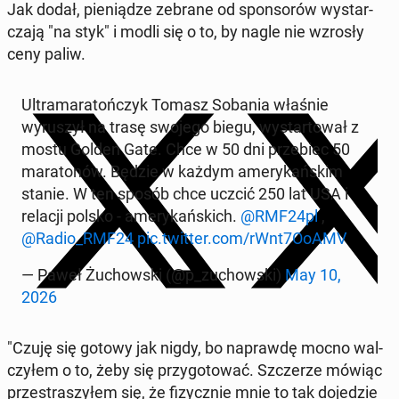
Jak dodał, pieniądze zebrane od spon­sorów wystar­
cza­ją "na styk" i modli się o to, by nagle nie wzrosły
ceny paliw.
Ul­tra­ma­ra­tończyk Tomasz Sobania właśnie
wyruszył na trasę swojego biegu, wys­tar­tował z
mostu Golden Gate. Chce w 50 dni prze­biec 50
mara­tonów. Będzie w każdym amerykańskim
stanie. W ten sposób chce uczcić 250 lat USA i
relacji polsko - amerykańs­kich.
@RMF24pl
,
@Radio_RMF24
pic.twitter.com/rWnt7OoAMV
— Paweł Żu­chows­ki (@p_zu­chows­ki)
May 10,
2026
"Czuję się gotowy jak nigdy, bo naprawdę mocno wal­
czyłem o to, żeby się przy­go­tować. Szcz­erze mówiąc
przes­traszyłem się, że fizy­cznie mnie to tak do­jedzie