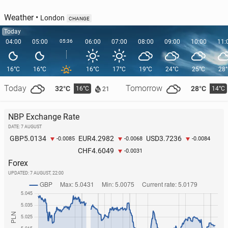
Weather
•
London
CHANGE
Today
04:00
05:00
05:36
06:00
07:00
08:00
09:00
10:00
11:
16°C
16°C
16°C
17°C
19°C
24°C
25°C
28
Today
Tomorrow
32°C
28°C
16°C
14°C
21
NBP Exchange Rate
DATE: 7 AUGUST
5.0134
4.2982
3.7236
GBP
EUR
USD
-0.0085
-0.0068
-0.0084
4.6049
CHF
-0.0031
Forex
UPDATED:
7 AUGUST, 22:00