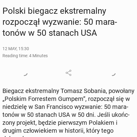
Polski biegacz ek­stremal­ny
rozpoczął wyzwanie: 50 mara­
tonów w 50 stanach USA
12 MAY, 15:30
Reading time: 4 Minutes
Biegacz ek­stremal­ny Tomasz Sobania, powołany
„Polskim For­restem Gumpem”, rozpoczął się w
niedzielę w San Fran­cis­co wyzwanie: 50 mara­
tonów w 50 stanach USA w 50 dni. Jeśli ukońc­
zony projekt, będzie pier­wszym Po­lakiem i
drugim człowiekiem w his­torii, który tego