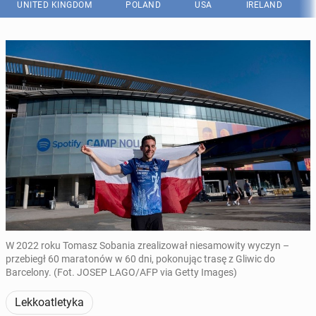
UNITED KINGDOM
POLAND
USA
IRELAND
W 2022 roku Tomasz Sobania zrealizował niesamowity wyczyn –
przebiegł 60 maratonów w 60 dni, pokonując trasę z Gliwic do
Barcelony. (Fot. JOSEP LAGO/AFP via Getty Images)
Lekkoatletyka