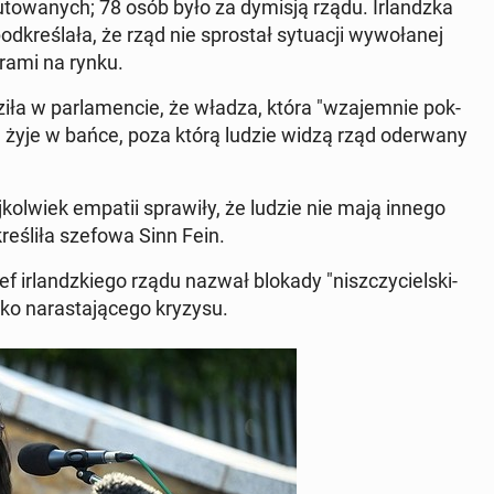
towanych; 78 osób było za dymisją rządu. Ir­landz­ka
 pod­kreślała, że rząd nie sprostał sytu­acji wywołanej
ra­mi na rynku.
iła w par­la­men­cie, że władza, która "wza­jem­nie pok­
bia, żyje w bańce, poza którą ludzie widzą rząd oder­wany
jkol­wiek empatii spraw­iły, że ludzie nie mają innego
kreśliła szefowa Sinn Fein.
f ir­landzkiego rządu nazwał blokady "niszczy­ciel­ski­
bko naras­ta­jącego kryzysu.