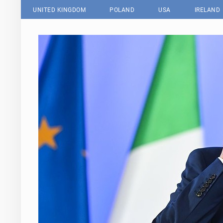
UNITED KINGDOM
POLAND
USA
IRELAND