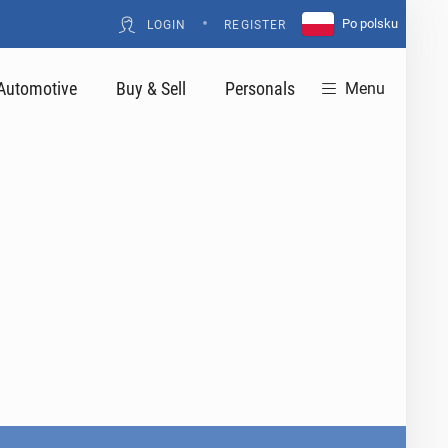
•
Po polsku
LOGIN
REGISTER
Automotive
Buy & Sell
Personals
Menu