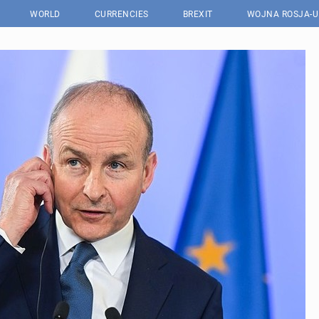
WORLD
CURRENCIES
BREXIT
WOJNA ROSJA-U