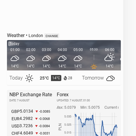
Weather
•
London
CHANGE
Today
01:00
02:00
03:00
04:00
05:00
05:33
06:00
07:00
14°C
14°C
14°C
14°C
14°C
14°C
15°C
Today
Tomorrow
25°C
29°C
14°C
1
28
NBP Exchange Rate
Forex
DATE: 7 AUGUST
UPDATED:
7 AUGUST, 01:00
5.0134
GBP
-0.0085
4.2982
EUR
-0.0068
3.7236
USD
-0.0084
4.6049
CHF
-0.0031