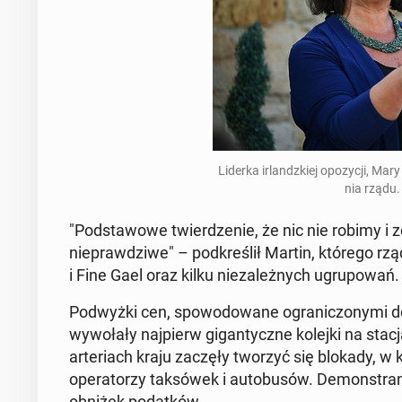
Liderka ir­landzkiej opozy­cji, Mar
nia rządu.
"Pod­sta­wowe twierdze­nie, że nic nie robimy i z
nieprawdzi­we" – pod­kreślił Martin, którego rząd 
i Fine Gael oraz kilku nieza­leżnych ugrupowań.
Pod­wyż­ki cen, spowodowane ogranic­zony­mi d
wywołały na­jpierw gi­gan­ty­czne kolejki na st
ar­te­ri­ach kraju zaczęły tworzyć się blokady, w
op­er­a­torzy tak­sówek i au­to­busów. Demon­str
obniżek po­datków.