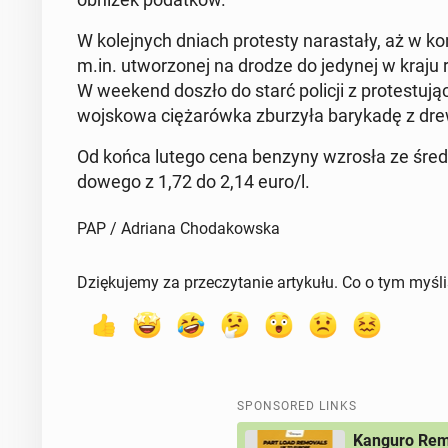
W kole­jnych dniach protesty naras­tały, aż w ko
m.in. ut­wor­zonej na drodze do jedynej w kraju r
W weekend doszło do starć policji z protes­tu­ją
wo­jskowa ciężarówka zburzyła barykadę z drew
Od końca lutego cena benzyny wzrosła ze średnio
dowego z 1,72 do 2,14 euro/l.
PAP / Adriana Chodakowska
Dziękujemy za przeczytanie artykułu. Co o tym myśl
SPONSORED LINKS
Kanguro Remo