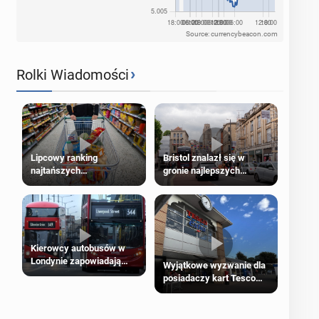
Source: currencybeacon.com
›
Rolki Wiadomości
Lipcowy ranking
Bristol znalazł się w
najtańszych
gronie najlepszych
supermarketów
kierunków podróży na
świecie
Kierowcy autobusów w
Londynie zapowiadają
Wyjątkowe wyzwanie dla
strajki
posiadaczy kart Tesco
Clubcard!