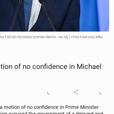
 Fail (do tej należy premier Martin - na zdj.) i Fine Gael oraz kilku
otion of no con­fi­dence in Michael
a motion of no con­fi­dence in Prime Min­is­ter
i­tion accused the gov­ern­ment of a delayed and