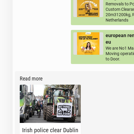
Removals to Po
Custom Clearan
20m31200kg, R
Netherlands
european rem
eu
We are No1 Man
Moving operati
to Door.
Read more
Irish police clear Dublin