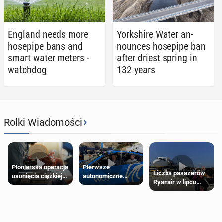
England needs more
York­shire Water an­
hosepipe bans and
nounces hosepipe ban
smart water meters -
after driest spring in
watch­dog
132 years
›
Rolki Wiadomości
Pierwsze
Pionierska operacja
Liczba pasażerów
autonomiczne
usunięcia ciężkiej
Ryanair w lipcu
Ubery pojawią się
wady wrodzonej
pobiła rekord
w Londynie jeszcze
płodu w łonie matki
tego lata