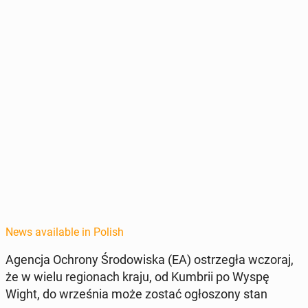
News available in Polish
Agencja Ochrony Środowiska (EA) os­trzegła wczoraj,
że w wielu re­gionach kraju, od Kumbrii po Wyspę
Wight, do wrześ­nia może zostać ogłos­zony stan