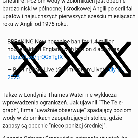
Cheshire. Poziom wody w zbiornikach jest obecnie
bardzo niski w północ­nej i środ­kowej Anglii po serii fal
upałów i na­j­such­szych pier­wszych sześciu miesią­cach
roku w Anglii od 1976 roku.
BREAK­ING New hosepipe ban for 1.4 million
house­holds in England with ban on 4 ac­tiv­i­ties
https://t.co/rjrQGxTgtX
— Birm­ing­ham Live (@birm­ing­ham_live)
July 11,
2025
Także w Lon­dynie Thames Water nie wyk­lucza
wprowadzenia ograniczeń.
Jak ujawnił "The Tele­
graph", firma "uważnie ob­ser­wu­je" spada­ją­cy poziom
wody w zbiornikach za­opa­tru­ją­cych stolicę, gdzie
zapasy są obecnie "nieco poniżej śred­niej".