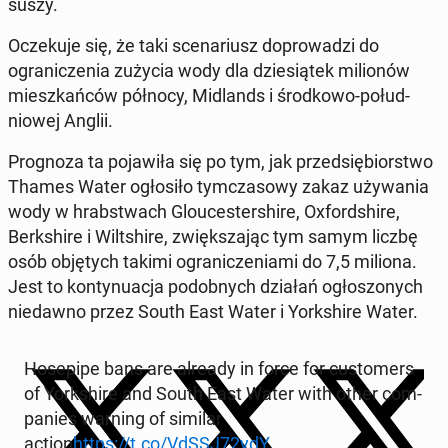
suszy.
Oczeku­je się, że taki sce­nar­iusz do­prowadzi do
ograniczenia zużycia wody dla dziesiątek mil­ionów
mieszkańców północy, Mid­lands i środ­kowo-połud­
niowej Anglii.
Prog­noza ta po­jaw­iła się po tym, jak przed­siębiorstwo
Thames Water ogłosiło tym­cza­sowy zakaz uży­wa­nia
wody w hrab­st­wach Glouces­ter­shire, Ox­ford­shire,
Berk­shire i Wilt­shire, zwięk­sza­jąc tym samym liczbę
osób ob­ję­tych takimi ograniczeni­a­mi do 7,5 miliona.
Jest to kon­tynu­ac­ja podob­nych działań ogłos­zonych
niedawno przez South East Water i York­shire Water.
Hosepipe bans are already in force for cus­tomers
of York­shire and South East Water with other com­
pa­nies warning of similar
action
https://t.co/VdSSJ72ydY