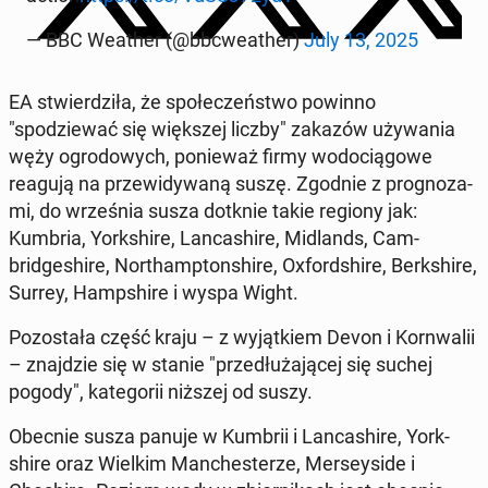
— BBC Weather (@bbcweath­er)
July 13, 2025
EA stwierdz­iła, że społeczeńst­wo powinno
"spodziewać się więk­szej liczby" zakazów uży­wa­nia
węży ogrodowych, ponieważ firmy wodocią­gowe
reagują na przewidy­waną suszę. Zgodnie z prog­noza­
mi, do wrześ­nia susza dotknie takie regiony jak:
Kumbria, York­shire, Lan­cashire, Mid­lands, Cam­
bridgeshire, Northamp­ton­shire, Ox­ford­shire, Berk­shire,
Surrey, Hamp­shire i wyspa Wight.
Po­została część kraju – z wyjątkiem Devon i Ko­rn­walii
– zna­jdzie się w stanie "przedłuża­jącej się suchej
pogody", kat­e­gorii niższej od suszy.
Obecnie susza panuje w Kumbrii i Lan­cashire, York­
shire oraz Wielkim Man­ches­terze, Mersey­side i