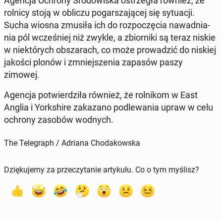
Agencja Ochrony Środowiska os­trzegła również, że
rolnicy stoją w obliczu pog­a­rsza­jącej się sytu­acji.
Sucha wiosna zmusiła ich do rozpoczę­cia nawad­ni­a­
nia pól wcześniej niż zwykle, a zbiorni­ki są teraz niskie
w niek­tórych ob­szarach, co może prowadz­ić do niskiej
jakości plonów i zm­niejszenia zapasów paszy
zimowej.
Agencja potwierdz­iła również, że rol­nikom w East
Anglia i York­shire za­kazano podle­wa­nia upraw w celu
ochrony zasobów wodnych.
The Telegraph / Adriana Chodakowska
Dziękujemy za przeczytanie artykułu. Co o tym myślisz?