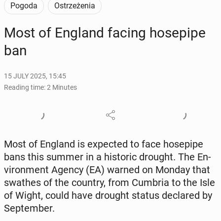
Pogoda
Ostrzeżenia
Most of England facing hosepipe
ban
15 JULY 2025, 15:45
Reading time: 2 Minutes
Most of England is ex­pect­ed to face hosepipe
bans this summer in a his­toric drought. The En­
vi­ron­ment Agency (EA) warned on Monday that
swathes of the country, from Cumbria to the Isle
of Wight, could have drought status de­clared by
Sep­tem­ber.