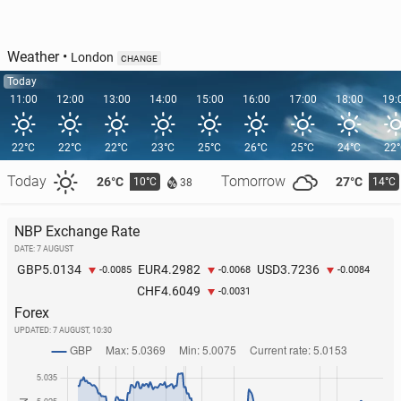
Weather
•
London
CHANGE
Today
11:00
12:00
13:00
14:00
15:00
16:00
17:00
18:00
19:
22°C
22°C
22°C
23°C
25°C
26°C
25°C
24°C
22
Today
Tomorrow
26°C
27°C
10°C
14°C
38
NBP Exchange Rate
DATE: 7 AUGUST
5.0134
4.2982
3.7236
GBP
EUR
USD
-0.0085
-0.0068
-0.0084
4.6049
CHF
-0.0031
Forex
UPDATED:
7 AUGUST, 10:30