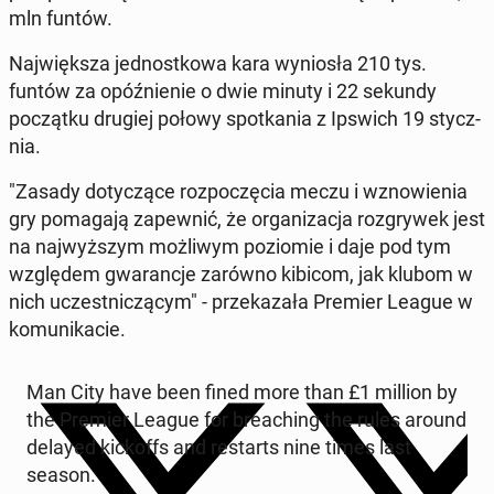
mln funtów.
Na­jwięk­sza jed­nos­tkowa kara wyniosła 210 tys.
funtów za opóźnie­nie o dwie minuty i 22 sekundy
początku drugiej połowy spotka­nia z Ipswich 19 sty­cz­
nia.
"Zasady doty­czące rozpoczę­cia meczu i wznowienia
gry po­ma­ga­ją za­pewnić, że or­ga­ni­za­c­ja roz­gry­wek jest
na na­jwyższym możli­wym poziomie i daje pod tym
wzglę­dem gwaranc­je zarówno kibicom, jak klubom w
nich uczest­niczą­cym" - przekaza­ła Premier League w
ko­mu­nika­cie.
Man City have been fined more than £1 million by
the Premier League for breach­ing the rules around
delayed kick­offs and restarts nine times last
season.