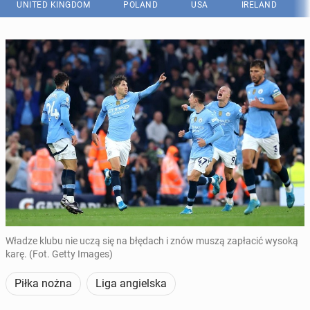
UNITED KINGDOM
POLAND
USA
IRELAND
Władze klubu nie uczą się na błędach i znów muszą zapłacić wysoką
karę. (Fot. Getty Images)
Piłka nożna
Liga angielska