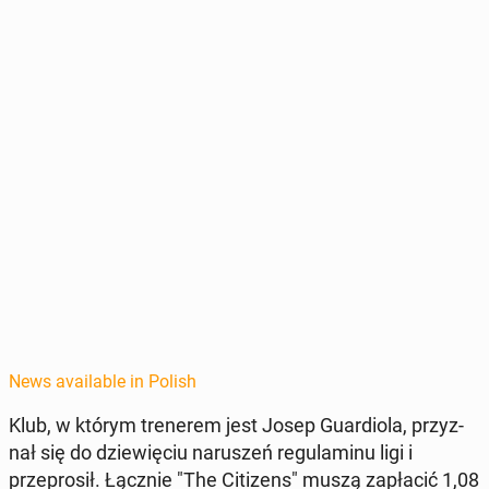
News available in Polish
Klub, w którym trenerem jest Josep Guardi­o­la, przyz­
nał się do dziewię­ciu naruszeń reg­u­laminu ligi i
przeprosił. Łącznie "The Cit­i­zens" muszą za­płacić 1,08