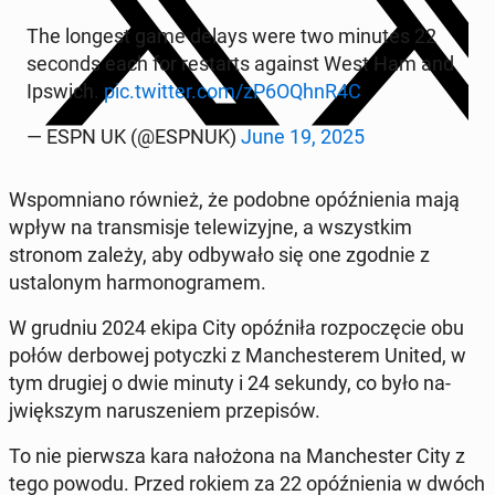
The longest game delays were two minutes 22
seconds each for restarts against West Ham and
Ipswich.
pic.twitter.com/zP6OQhnR4C
— ESPN UK (@ESPNUK)
June 19, 2025
Wspom­ni­ano również, że podobne opóźnienia mają
wpływ na trans­mis­je telewiz­yjne, a wszys­tkim
stronom zależy, aby odby­wało się one zgodnie z
ustalonym har­mono­gramem.
W grudniu 2024 ekipa City opóźniła rozpoczę­cie obu
połów der­bowej po­ty­cz­ki z Man­ches­terem United, w
tym drugiej o dwie minuty i 24 sekundy, co było na­
jwięk­szym narusze­niem przepisów.
To nie pier­wsza kara nałożona na Man­ches­ter City z
tego powodu. Przed rokiem za 22 opóźnienia w dwóch