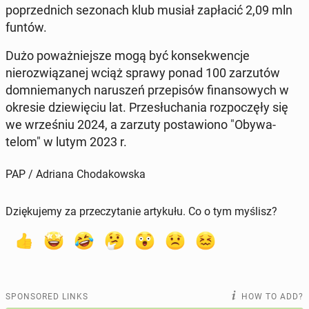
poprzed­nich se­zonach klub musiał za­płacić 2,09 mln
funtów.
Dużo poważniejsze mogą być kon­sek­wenc­je
nierozwiązanej wciąż sprawy ponad 100 zarzutów
dom­nie­manych naruszeń przepisów fi­nan­sowych w
okresie dziewię­ciu lat. Przesłucha­nia rozpoczęły się
we wrześniu 2024, a zarzuty postaw­iono "Oby­wa­
telom" w lutym 2023 r.
PAP / Adriana Chodakowska
Dziękujemy za przeczytanie artykułu. Co o tym myślisz?
SPONSORED LINKS
HOW TO ADD?