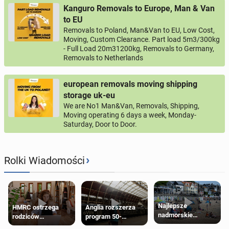
Kanguro Removals to Europe, Man & Van
to EU
Removals to Poland, Man&Van to EU, Low Cost,
Moving, Custom Clearance. Part load 5m3/300kg
- Full Load 20m31200kg, Removals to Germany,
Removals to Netherlands
european removals moving shipping
storage uk-eu
We are No1 Man&Van, Removals, Shipping,
Moving operating 6 days a week, Monday-
Saturday, Door to Door.
›
Rolki Wiadomości
Najlepsze
HMRC ostrzega
Anglia rozszerza
nadmorskie
rodziców
program 50-
miasteczko blisko
pobierających Child
procentowych