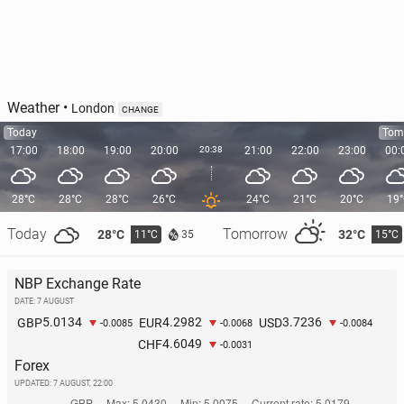
Weather
•
London
CHANGE
Today
Tom
17:00
18:00
19:00
20:00
20:38
21:00
22:00
23:00
00:
28°C
28°C
28°C
26°C
24°C
21°C
20°C
19
Today
Tomorrow
28°C
32°C
11°C
15°C
35
NBP Exchange Rate
DATE: 7 AUGUST
5.0134
4.2982
3.7236
GBP
EUR
USD
-0.0085
-0.0068
-0.0084
4.6049
CHF
-0.0031
Forex
UPDATED:
7 AUGUST, 22:00