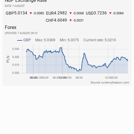
NBP Exchange Rate
DATE: 7 AUGUST
5.0134
4.2982
3.7236
GBP
EUR
USD
-0.0085
-0.0068
-0.0084
4.6049
CHF
-0.0031
Forex
UPDATED:
7 AUGUST, 09:10
Source: currencybeacon.com