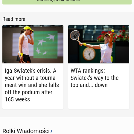
Read more
Iga Swiatek's crisis. A
WTA rank­ings:
year without a tour­na­
Swiatek's way to the
ment win and she falls
top and... down
off the podium after
165 weeks
›
Rolki Wiadomości