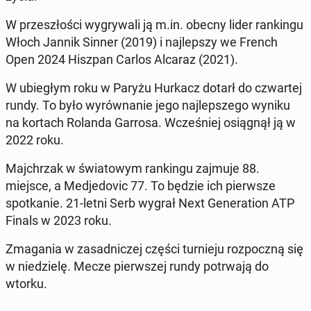
W przeszłoś­ci wygry­wali ją m.in. obecny lider rankingu
Włoch Jannik Sinner (2019) i na­jlep­szy we French
Open 2024 Hiszpan Carlos Alcaraz (2021).
W ubiegłym roku w Paryżu Hurkacz dotarł do czwartej
rundy. To było wyrów­nanie jego na­jlep­szego wyniku
na kortach Rolanda Garrosa. Wcześniej os­iągnął ją w
2022 roku.
Ma­jchrzak w świa­towym rankingu zajmuje 88.
miejsce, a Med­je­dovic 77. To będzie ich pier­wsze
spotkanie. 21-letni Serb wygrał Next Gen­er­a­tion ATP
Finals w 2023 roku.
Zma­gania w za­sad­niczej części turnieju rozpoczną się
w niedzielę. Mecze pier­wszej rundy potr­wa­ją do
wtorku.