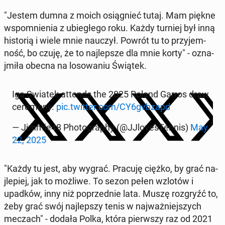
"Jestem dumna z moich os­iąg­nieć tutaj. Mam piękne
wspom­nienia z ubiegłego roku. Każdy turniej był inną
his­torią i wiele mnie nauczył. Powrót tu to przy­jem­
ność, bo czuję, że to na­jlep­sze dla mnie korty" - oz­na­
jmiła obecna na losowa­niu Świątek.
Iga Swiatek attends the 2025 Roland Garros draw
cer­e­mo­ny.
pic.twitter.com/CY6gvbzapd
— Jimmie48 Pho­tog­ra­phy (@JJlovesTen­nis)
May
22, 2025
"Każdy tu jest, aby wygrać. Pracuję ciężko, by grać na­
jlepiej, jak to możliwe. To sezon pełen wzlotów i
upadków, inny niż poprzed­nie lata. Muszę roz­gryźć to,
żeby grać swój na­jlep­szy tenis w na­jważniejszych
meczach" - dodała Polka, która pier­wszy raz od 2021