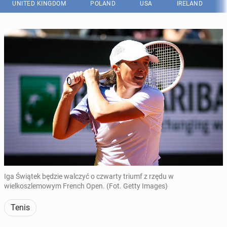
UNITED KINGDOM
POLAND
USA
IRELAND
Iga Świątek będzie walczyć o czwarty triumf z rzędu w
wielkoszlemowym French Open. (Fot. Getty Images)
Tenis