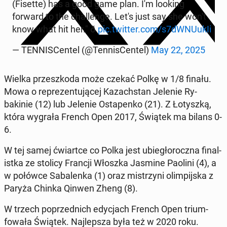
(Fisette) has a good game plan. I'm looking
forward to the chal­lenge. Let's just say she won't
know what hit her." ð
pic.twitter.com/s7dWNUukIi
— TEN­NIS­Cen­tel (@Ten­nis­Cen­tel)
May 22, 2025
Wielka przeszko­da może czekać Polkę w 1/8 finału.
Mowa o reprezen­tu­jącej Kazach­stan Jelenie Ry­
bakinie (12) lub Jelenie Ostapenko (21). Z Ło­tyszką,
która wygrała French Open 2017, Świątek ma bilans 0-
6.
W tej samej ćwiartce co Polka jest ubiegłorocz­na fi­nal­
ist­ka ze stolicy Francji Włoszka Jasmine Paolini (4), a
w połówce Sa­balen­ka (1) oraz mis­trzyni olimpi­js­ka z
Paryża Chinka Qinwen Zheng (8).
W trzech poprzed­nich edy­c­jach French Open tri­um­
fowała Świątek. Na­jlep­sza była też w 2020 roku.