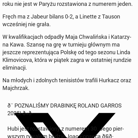
roku nie jest w Paryżu rozstaw­iona z numerem jeden.
Fręch ma z Jabeur bilans 0-2, a Linette z Tauson
wcześniej nie grała.
W kwal­i­fikac­jach odpadły Maja Chwal­ińs­ka i Katarzy­
na Kawa. Szansę na grę w turnieju głównym ma
jeszcze reprezen­tu­ją­ca Polskę od tego sezonu Linda
Klimovi­co­va, która w piątek zagra w os­tat­niej rundzie
elim­i­nacji.
Na młodych i zdol­nych teni­sistów trafili Hurkacz oraz
Ma­jchrzak.
ð¨ POZ­NAL­IŚMY DRA­BINKĘ ROLAND GARROS
2025! ð«ð·
Hubi jest rozstaw­iony z numerem 30. Jego pier­
wszym rywalem będzie Joao Fonseca ð§ð·