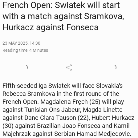
French Open: Swiatek will start
with a match against Sramko­va,
Hurkacz against Fonseca
23 MAY 2025, 14:30
Reading time: 4 Minutes
Fifth-seeded Iga Swiatek will face Slo­va­ki­a's
Rebecca Sramko­va in the first round of the
French Open. Mag­dale­na Fręch (25) will play
against Tunisian Ons Jabeur, Magda Linette
against Dane Clara Tauson (22), Hubert Hurkacz
(30) against Brazil­ian Joao Fonseca and Kamil
Ma­jchrzak against Serbian Hamad Med­je­dovic.