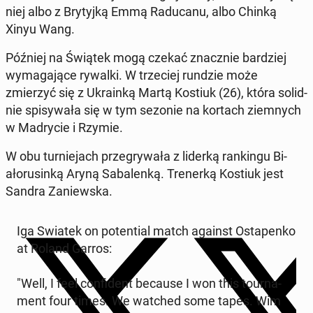
niej albo z Bry­tyjką Emmą Ra­d­u­canu, albo Chinką
Xinyu Wang.
Później na Świątek mogą czekać znacznie bardziej
wyma­ga­jące rywalki. W trze­ciej rundzie może
zmierzyć się z Ukrainką Martą Kostiuk (26), która solid­
nie spisy­wała się w tym sezonie na kortach ziem­nych
w Madrycie i Rzymie.
W obu turnie­jach prze­gry­wała z liderką rankingu Bi­
ałorusinką Aryną Sa­balenką. Tren­erką Kostiuk jest
Sandra Zaniews­ka.
Iga Swiatek on po­ten­tial match against Ostapenko
at Roland Garros:
"Well, I feel con­fi­dent because I won this tour­na­
ment four times. We watched some tapes. Wim