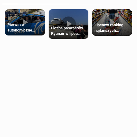
Pierwsze
Lipcowy ranking
Liczba pasażerów
autonomiczne
najtańszych
Ryanair w lipcu
Ubery pojawią się
supermarketów
pobiła rekord
w Londynie jeszcze
tego lata