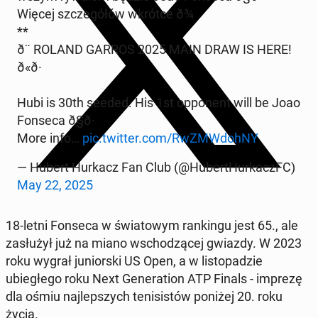
Więcej szczegółów wkrótce ð¾
**
ð¨ ROLAND GARROS 2025 MAIN DRAW IS HERE!
ð«ð·
Hubi is 30th seeded. His 1st op­po­nent will be Joao
Fonseca ð§ð·
More info…
pic.twitter.com/RwZMW­dohNY
— Hubert Hurkacz Fan Club (@Hu­bertHurkaczFC)
May 22, 2025
18-letni Fonseca w świa­towym rankingu jest 65., ale
za­służył już na miano wschodzącej gwiazdy. W 2023
roku wygrał ju­niors­ki US Open, a w listopadzie
ubiegłego roku Next Gen­er­a­tion ATP Finals - imprezę
dla ośmiu na­jlep­szych teni­sistów poniżej 20. roku
życia.