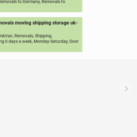
emovals to Germany, Removals to
ovals moving shipping storage uk-
&Van, Removals, Shipping,
ng 6 days a week, Monday-Saturday, Door