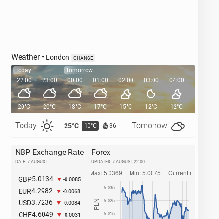
Weather
•
London
CHANGE
Today
Tomorrow
22:00
23:00
00:00
01:00
02:00
03:00
04:00
05:00
20°C
20°C
18°C
17°C
15°C
12°C
12°C
11°C
Today
Tomorrow
25°C
27°C
10°C
1
36
NBP Exchange Rate
Forex
DATE: 7 AUGUST
UPDATED:
7 AUGUST, 22:00
5.0134
GBP
-0.0085
4.2982
EUR
-0.0068
3.7236
USD
-0.0084
4.6049
CHF
-0.0031