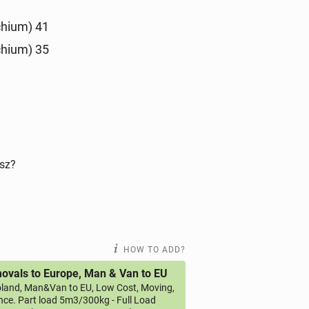
hi­um) 41
hi­um) 35
isz?
HOW TO ADD?
vals to Europe, Man & Van to EU
land, Man&Van to EU, Low Cost, Moving,
ce. Part load 5m3/300kg - Full Load