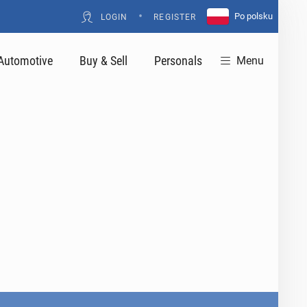
•
Po polsku
LOGIN
REGISTER
Automotive
Buy & Sell
Personals
Menu