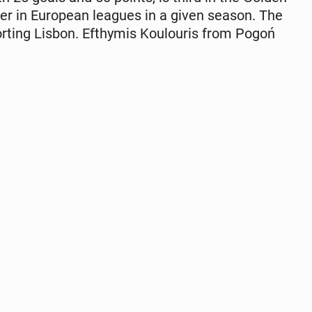
er in Eu­ro­pean leagues in a given season. The
rt­ing Lisbon. Efthymis Koulouris from Pogoń