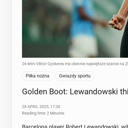
26-letni Viktor Gyokeres ma obecnie największe szanse na Zł
Piłka nożna
Gwiazdy sportu
Golden Boot: Lewandows­ki thir
28 APRIL 2025, 17:30
Reading time: 2 Minutes
Barcelona player Robert Lewandows­ki, with