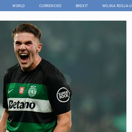
WORLD
CURRENCIES
BREXIT
WOJNA ROSJA-U