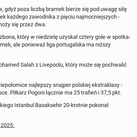
, gdyż poza liczbą bramek bierze się pod uwagę siłę
ek każdego za­wod­ni­ka z pięciu na­j­moc­niejszych -
mnoży się przez dwa.
izbona, który w niedzielę uzyskał cztery gole w spotka­
mek, ale ponieważ liga por­tu­gal­s­ka ma niższy
Mohamed Salah z Live­poolu, który może się pochwal­ić
ołomice na­jlep­szy snajper pol­skiej ek­strak­lasy -
sce. Piłkarz Pogoni łącznie ma 25 trafień i 37,5 pkt.
­iego Is­tan­bul Basak­se­hir 20-krotnie pokonał
a 2025: