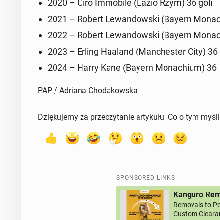
2020 – Ciro Im­mo­bile (Lazio Rzym) 36 goli
2021 – Robert Lewandows­ki (Bayern Monac
2022 – Robert Lewandows­ki (Bayern Monac
2023 – Erling Haaland (Man­ches­ter City) 36
2024 – Harry Kane (Bayern Monachi­um) 36
PAP / Adriana Chodakowska
Dziękujemy za przeczytanie artykułu. Co o tym myśl
SPONSORED LINKS
Kanguro Remo
Removals to Po
Custom Clearan