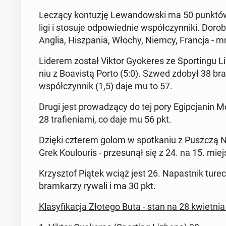
Leczący kon­tuzję Lewandows­ki ma 50 punktów
ligi i stosuje odpowied­nie współczyn­ni­ki. Dorob
Anglia, Hisz­pa­nia, Włochy, Niemcy, Francja - 
Liderem został Viktor Gyok­eres ze Sportin­gu L
niu z Boav­istą Porto (5:0). Szwed zdobył 38 bra
współczyn­nik (1,5) daje mu to 57.
Drugi jest prowadzą­cy do tej pory Egipc­janin 
28 trafieni­a­mi, co daje mu 56 pkt.
Dzięki czterem golom w spotka­niu z Puszczą Niep
Grek Koulouris - prze­sunął się z 24. na 15. miej
Krzysztof Piątek wciąż jest 26. Na­past­nik tureck
bramkarzy rywali i ma 30 pkt.
Klasy­fikac­ja Złotego Buta - stan na 28 kwiet­ni