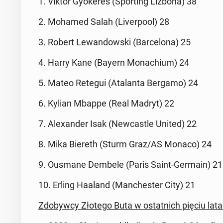
1. Viktor Gyok­eres (Sport­ing Lizbona) 38
2. Mohamed Salah (Liv­er­pool) 28
3. Robert Lewandows­ki (Barcelona) 25
4. Harry Kane (Bayern Monachi­um) 24
5. Mateo Retegui (Ata­lan­ta Bergamo) 24
6. Kylian Mbappe (Real Madryt) 22
7. Alexan­der Isak (New­cas­tle United) 22
8. Mika Biereth (Sturm Graz/AS Monaco) 24
9. Ousmane Dembele (Paris Saint-Germain) 21
10. Erling Haaland (Man­ches­ter City) 21
Zdoby­w­cy Złotego Buta w os­tat­nich pięciu lata