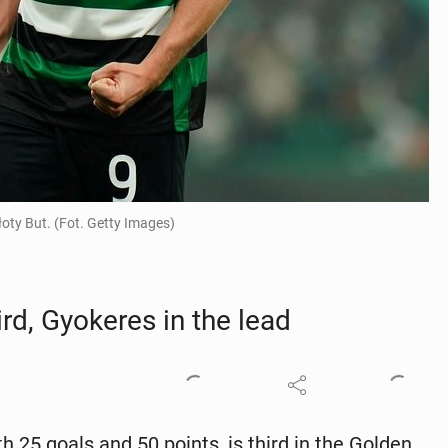
oty But. (Fot. Getty Images)
d, Gyok­eres in the lead
 25 goals and 50 points, is third in the Golden