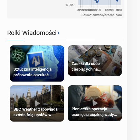
Source: currencybeacon.com
›
Rolki Wiadomości
Zasiłki dla osób
cierpiących na
Sztuczna inteligencja
schorzenia psychiczne
próbowała oszukać
człowieka
Pionierska operacja
BBC Weather zapowiada
usunięcia ciężkiej wady
szóstą falę upałów w
wrodzonej płodu w łonie
Londynie
matki