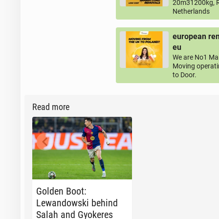
20m31200kg, R
Netherlands
european rem
eu
We are No1 Man
Moving operati
to Door.
Read more
Golden Boot:
Lewandows­ki behind
Salah and Gyok­eres