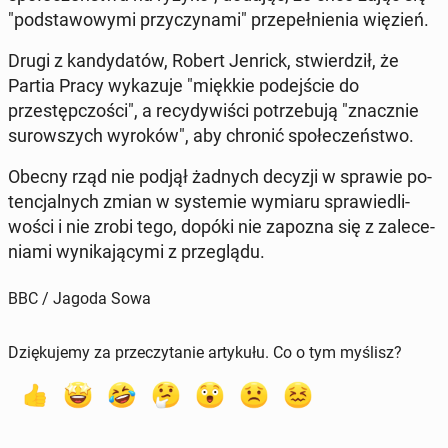
"pod­sta­wowy­mi przy­czy­na­mi" przepełnienia więzień.
Drugi z kandy­datów, Robert Jenrick, stwierdz­ił, że
Partia Pracy wykazu­je "miękkie pode­jś­cie do
przestępc­zoś­ci", a re­cy­dy­wiś­ci potrze­bu­ją "znacznie
surowszych wyroków", aby chronić społeczeńst­wo.
Obecny rząd nie podjął żadnych decyzji w sprawie po­
tenc­jal­nych zmian w sys­temie wymiaru spraw­iedli­
woś­ci i nie zrobi tego, dopóki nie zapozna się z za­lece­
ni­a­mi wynika­ją­cy­mi z przeglą­du.
BBC / Jagoda Sowa
Dziękujemy za przeczytanie artykułu. Co o tym myślisz?