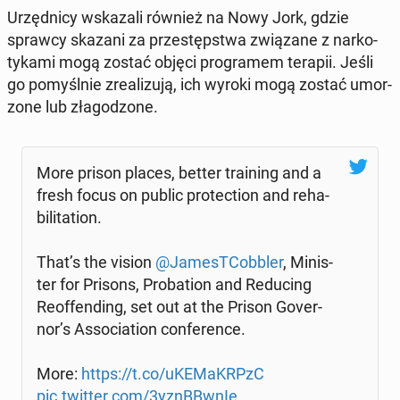
Urzęd­ni­cy wskaza­li również na Nowy Jork, gdzie
sprawcy skazani za przestępst­wa związane z narko­
tyka­mi mogą zostać objęci pro­gramem terapii. Jeśli
go pomyśl­nie zre­al­izu­ją, ich wyroki mogą zostać umor­
zone lub złagod­zone.
More prison places, better train­ing and a
fresh focus on public pro­tec­tion and re­ha­
bil­i­ta­tion.
That’s the vision
@JamesT­Cob­bler
, Min­is­
ter for Prisons, Pro­ba­tion and Re­duc­ing
Re­of­fend­ing, set out at the Prison Gov­er­
nor’s As­so­ci­a­tion con­fer­ence.
More:
https://t.co/uKE­MaKR­PzC
pic.twitter.com/3yznBB­wnIe