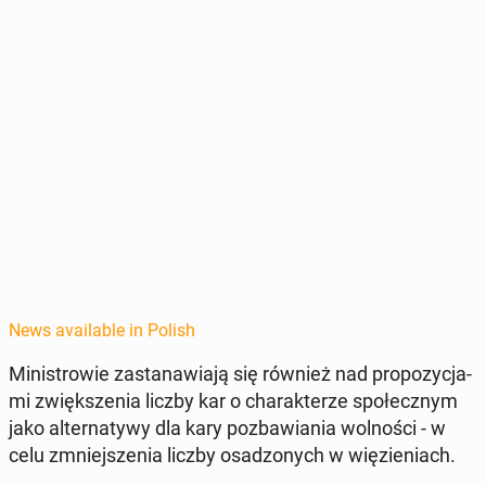
News available in Polish
Min­istrowie za­s­tanaw­ia­ją się również nad propozy­c­ja­
mi zwięk­szenia liczby kar o charak­terze społecznym
jako al­ter­naty­wy dla kary pozbaw­ia­nia wol­noś­ci - w
celu zm­niejszenia liczby os­ad­zonych w więzieni­ach.