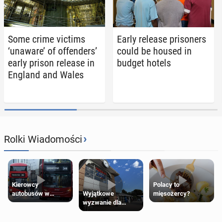
Some crime victims
Early release pris­on­ers
‘unaware’ of of­fend­ers’
could be housed in
early prison release in
budget hotels
England and Wales
›
Rolki Wiadomości
Kierowcy
Polacy to
Wyjątkowe
autobusów w
mięsożercy?
wyzwanie dla
Londynie
posiadaczy kart
zapowiadają strajki
Tesco Clubcard!