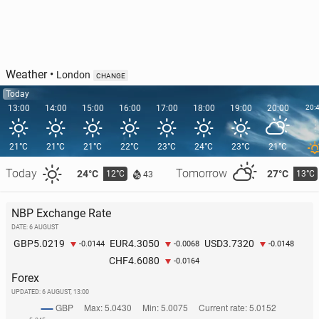
Weather
•
London
CHANGE
Today
13:00
14:00
15:00
16:00
17:00
18:00
19:00
20:00
20:
21°C
21°C
21°C
22°C
23°C
24°C
23°C
21°C
Today
Tomorrow
24°C
27°C
12°C
13°C
43
NBP Exchange Rate
DATE: 6 AUGUST
5.0219
4.3050
3.7320
GBP
EUR
USD
-0.0144
-0.0068
-0.0148
4.6080
CHF
-0.0164
Forex
UPDATED:
6 AUGUST, 13:00