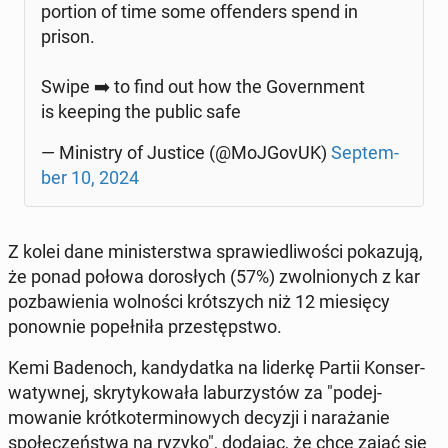
por­tion of time some of­fend­ers spend in
prison.
Swipe ➡️ to find out how the Gov­ern­ment
is keeping the public safe
— Min­istry of Justice (@Mo­J­GovUK)
Sep­tem­
ber 10, 2024
Z kolei dane min­is­terst­wa spraw­iedli­woś­ci pokazu­ją,
że ponad połowa dorosłych (57%) zwol­nionych z kar
pozbaw­ienia wol­noś­ci krót­szych niż 12 miesię­cy
ponown­ie popełniła przestępst­wo.
Kemi Bade­noch, kandy­dat­ka na liderkę Partii Kon­ser­
waty­wnej, skry­tykowała laburzys­tów za "pode­j­
mowanie krótkoter­mi­nowych decyzji i narażanie
społeczeńst­wa na ryzyko", dodając, że chce zająć się