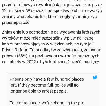
przedter­mi­nowych zwol­nień da im jeszcze czas przez
12 miesię­cy. W dłuższej per­spek­ty­wie chcą rozważyć
zmiany w orzeka­niu kar, które mogłyby zm­niejszyć
przestępc­zość.
Zniesie­nie lub od­chodze­nie od wydawa­nia krót­szych
wyroków może mieć szczegól­ny wpływ na liczbę
kobiet prze­by­wa­ją­cych w więzieni­ach, po tym jak
Prison Reform Trust odkrył w zeszłym roku, że ponad
połowa (58%) kar pozbaw­ienia wol­noś­ci nałożonych
na kobiety w 2022 r. była krótsza niż sześć miesię­cy.
Prisons only have a few hundred places
left. If they become full, police will no
longer be able to arrest people.
To create space, we’re chang­ing the pro­