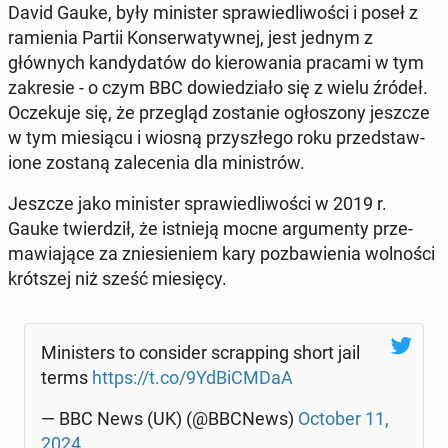
David Gauke, były min­is­ter spraw­iedli­woś­ci i poseł z
ramienia Partii Kon­ser­waty­wnej, jest jednym z
głównych kandy­datów do kierowa­nia pracami w tym
za­kre­sie - o czym BBC dowiedzi­ało się z wielu źródeł.
Oczeku­je się, że przegląd zostanie ogłos­zony jeszcze
w tym miesiącu i wiosną przyszłego roku przed­staw­
ione zostaną za­lece­nia dla min­istrów.
Jeszcze jako min­is­ter spraw­iedli­woś­ci w 2019 r.
Gauke twierdz­ił, że ist­nieją mocne ar­gu­men­ty prze­
maw­ia­jące za zniesie­niem kary pozbaw­ienia wol­noś­ci
krót­szej niż sześć miesię­cy.
Min­is­ters to con­sid­er scrap­ping short jail
terms
https://t.co/9Yd­BiCM­DaA
— BBC News (UK) (@BBCNews)
October 11,
2024