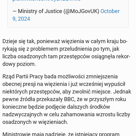
— Min­istry of Justice (@Mo­J­GovUK)
October
9, 2024
Dzieje się tak, ponieważ więzienia w całym kraju bo­
ryka­ją się z prob­le­mem prze­lud­nienia po tym, jak
liczba os­ad­zonych tam przestępców os­iągnęła reko­r­
dowy poziom.
Rząd Partii Pracy bada możli­woś­ci zm­niejszenia
obecnej presji na więzienia i już wcześniej wy­puś­cił
niek­tórych przestępców, aby zwolnić miejsce. Jednak
pewne źródła przekaza­ły BBC, że w przyszłym roku
konieczne będzie pod­ję­cie dal­szych środków
nadzwycza­jnych w celu za­hamowa­nia wzrostu liczby
os­ad­zonych w więzieni­ach.
Min­istrowie mają nadzieję, że ist­nieją­cy program