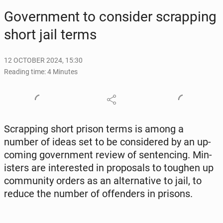
Gov­ern­ment to con­sid­er scrap­ping
short jail terms
12 OCTOBER 2024, 15:30
Reading time: 4 Minutes
Scrap­ping short prison terms is among a
number of ideas set to be con­sid­ered by an up­
com­ing gov­ern­ment review of sen­tenc­ing. Min­
is­ters are in­ter­est­ed in pro­pos­als to toughen up
com­mu­ni­ty orders as an al­ter­na­tive to jail, to
reduce the number of of­fend­ers in prisons.