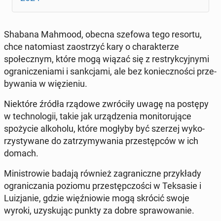
Shabana Mahmood, obecna szefowa tego resortu,
chce nato­mi­ast za­ostrzyć kary o charak­terze
społecznym, które mogą wiązać się z restryk­cyjny­mi
ograniczeni­a­mi i sankc­ja­mi, ale bez koniecznoś­ci prze­
by­wa­nia w więzie­niu.
Niek­tóre źródła rządowe zwró­ciły uwagę na postępy
w tech­nologii, takie jak urządzenia mon­i­toru­jące
spoży­cie alko­holu, które mogłyby być szerzej wyko­
rzysty­wane do za­trzymy­wa­nia przestępców w ich
domach.
Min­istrowie badają również za­graniczne przykłady
ogranicza­nia poziomu przestępc­zoś­ci w Tek­sasie i
Luiz­janie, gdzie więźniowie mogą skrócić swoje
wyroki, uzysku­jąc punkty za dobre spra­wowanie.