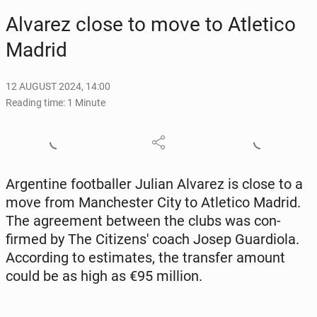
Alvarez close to move to Atleti­co
Madrid
12 AUGUST 2024, 14:00
Reading time: 1 Minute
Ar­gen­tine foot­baller Julian Alvarez is close to a
move from Man­ches­ter City to Atleti­co Madrid.
The agree­ment between the clubs was con­
firmed by The Cit­i­zen­s' coach Josep Guardi­o­la.
Ac­cord­ing to es­ti­mates, the trans­fer amount
could be as high as €95 million.