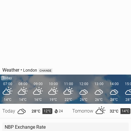
Weather
•
London
CHANGE
Today
07:00
08:00
09:00
10:00
11:00
12:00
13:00
14:00
15:
14°C
14°C
16°C
19°C
22°C
26°C
26°C
28°C
28
Today
Tomorrow
28°C
32°C
12°C
14°C
24
NBP Exchange Rate