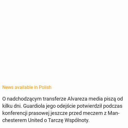
News available in Polish
O nad­chodzą­cym trans­ferze Al­vareza media piszą od
kilku dni. Guardi­o­la jego ode­jś­cie potwierdz­ił podczas
kon­fer­encji pra­sowej jeszcze przed meczem z Man­
ches­terem United o Tarczę Wspól­no­ty.