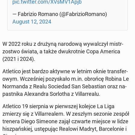
pic.twitter.com/XVsMV1Apjb
— Fab­rizio Romano (@Fab­rizioRo­mano)
August 12, 2024
W 2022 roku z drużyną nar­o­dową wywal­czył mis­tr­
zost­wo świata, a także dwukrot­nie Copa America
(2021 i 2024).
Atleti­co jest bardzo aktywne w letnim oknie trans­fer­
owym. Wcześniej pozyskało m.in. obrońcę Robina Le
Nor­man­da z Realu So­ciedad San Se­bas­t­ian oraz na­
past­ni­ka Alexan­dra Sor­lotha z Vil­lar­realu.
Atleti­co 19 sierp­nia w pier­wszej kolejce La Liga
zmierzy się z Vil­lar­realem. W zeszłym sezonie zespół
trenera Diego Simeone zajął czwarte miejsce w lidze
hisz­pańskiej, ustępu­jąc Realowi Madryt, Barcelonie i