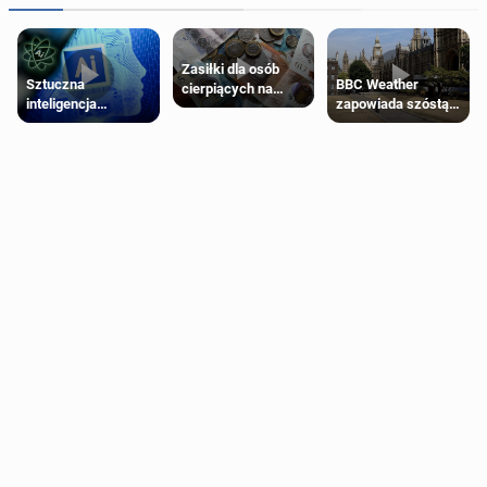
Zasiłki dla osób
Sztuczna
BBC Weather
cierpiących na
inteligencja
zapowiada szóstą
schorzenia
próbowała oszukać
falę upałów w
psychiczne
człowieka
Londynie