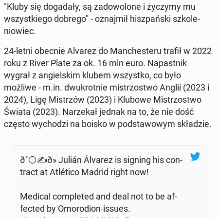
"Kluby się do­gadały, są zad­owolone i życzymy mu
wszys­tkiego dobrego" - oz­na­jmił hisz­pańs­ki szkole­
niowiec.
24-letni obecnie Alvarez do Man­ches­teru trafił w 2022
roku z River Plate za ok. 16 mln euro. Na­past­nik
wygrał z ang­iel­skim klubem wszys­tko, co było
możliwe - m.in. dwukrot­nie mis­tr­zost­wo Anglii (2023 i
2024), Ligę Mis­trzów (2023) i Klubowe Mis­tr­zost­wo
Świata (2023). Narzekał jednak na to, że nie dość
często wychodzi na boisko w pod­sta­wowym składzie.
ð´⚪️✍ð» Julián Álvarez is signing his con­
tract at Atléti­co Madrid right now!
Medical com­plet­ed and deal not to be af­
fect­ed by Omoro­di­on-issues.