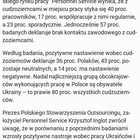
skiego rynku pracy" Per­son­nel Service wynika, że z
cud­zoziem­ca­mi w miejscu pracy styka się 40 proc.
pra­cown­ików, 17 proc. współpracu­je z nimi reg­u­larnie,
a 23 proc. spo­rady­cznie. Jed­nocześnie 57 proc.
badanych deklaru­je brak kon­tak­tu za­wodowego z cud­
zoziem­ca­mi.
Według badania, pozy­ty­wne nastaw­ie­nie wobec cud­
zoziem­ców deklaru­je 36 proc. Polaków, 43 proc. po­
zosta­je neu­tral­nych, a 14 proc. ma nastaw­ie­nie
negaty­wne. Nadal na­jliczniejszą grupą ob­cokra­jow­
ców wykonu­ją­cych pracę w Polsce są oby­wa­tele
Ukrainy – to prawie 80 proc. wszys­t­kich cud­zoziem­
ców.
Prezes Pol­skiego Sto­warzyszenia Out­sourcin­gu, za­
łoży­ciel Per­son­nel Service Krzysztof Inglot zwrócił
uwagę, że w porów­na­niu z poprzed­ni­mi bada­ni­a­mi
wzrosły pozy­ty­wne nas­tro­je wobec pracy Ukraińców i