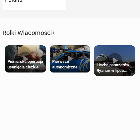
›
Rolki Wiadomości
Pierwsze
Pionierska operacja
Liczba pasażerów
autonomiczne
usunięcia ciężkiej
Ryanair w lipcu
Ubery pojawią się
wady wrodzonej
pobiła rekord
w Londynie jeszcze
płodu w łonie matki
tego lata