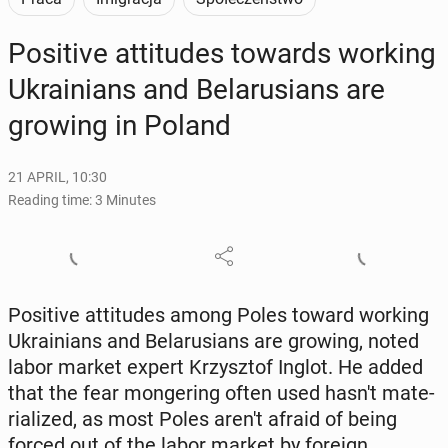
Pos­i­tive at­ti­tudes towards working
Ukraini­ans and Be­laru­sians are
growing in Poland
21 APRIL, 10:30
Reading time: 3 Minutes
Pos­i­tive at­ti­tudes among Poles toward working
Ukraini­ans and Be­laru­sians are growing, noted
labor market expert Krzysztof Inglot. He added
that the fear mon­ger­ing often used hasn't ma­te­
ri­al­ized, as most Poles aren't afraid of being
forced out of the labor market by foreign