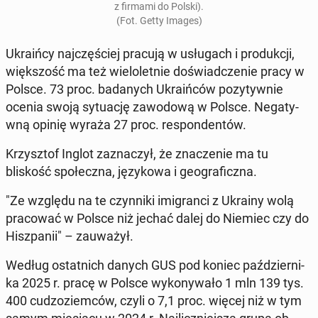
z firmami do Polski).
(Fot. Getty Images)
Ukraiń­cy na­jczęś­ciej pracują w usłu­gach i pro­dukcji,
więk­szość ma też wielo­let­nie doświad­cze­nie pracy w
Polsce. 73 proc. badanych Ukraińców pozy­ty­wnie
ocenia swoją sytu­ację za­wodową w Polsce. Negaty­
wną opinię wyraża 27 proc. re­spon­den­tów.
Krzysztof Inglot za­z­naczył, że znacze­nie ma tu
bliskość społecz­na, językowa i ge­ograficz­na.
"Ze względu na te czyn­ni­ki imi­granci z Ukrainy wolą
pra­cow­ać w Polsce niż jechać dalej do Niemiec czy do
Hisz­panii" – za­uważył.
Według os­tat­nich danych GUS pod koniec październi­
ka 2025 r. pracę w Polsce wykony­wało 1 mln 139 tys.
400 cud­zoziem­ców, czyli o 7,1 proc. więcej niż w tym