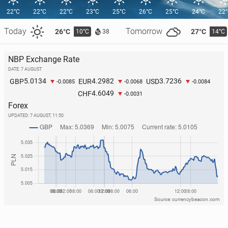
22°C
22°C
22°C
23°C
25°C
26°C
25°C
24°C
22
Today
Tomorrow
26°C
27°C
10°C
14°C
38
NBP Exchange Rate
DATE: 7 AUGUST
5.0134
4.2982
3.7236
GBP
EUR
USD
-0.0085
-0.0068
-0.0084
4.6049
CHF
-0.0031
Forex
UPDATED:
7 AUGUST, 11:50
Source: currencybeacon.com