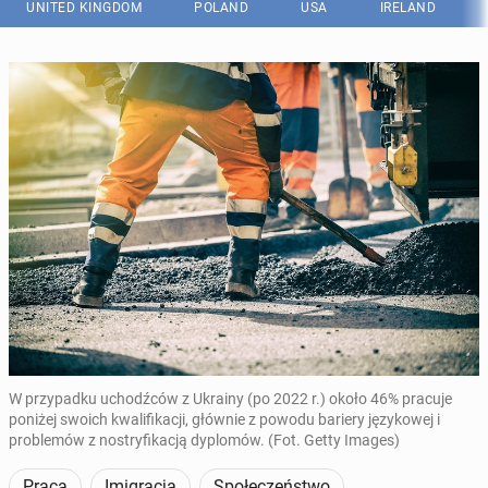
UNITED KINGDOM
POLAND
USA
IRELAND
W przypadku uchodźców z Ukrainy (po 2022 r.) około 46% pracuje
poniżej swoich kwalifikacji, głównie z powodu bariery językowej i
problemów z nostryfikacją dyplomów. (Fot. Getty Images)
Praca
Imigracja
Społeczeństwo