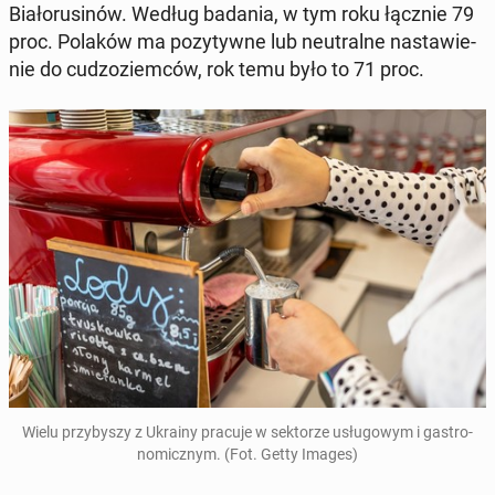
Bi­ałorus­inów. Według badania, w tym roku łącznie 79
proc. Polaków ma pozy­ty­wne lub neu­tralne nastaw­ie­
nie do cud­zoziem­ców, rok temu było to 71 proc.
Wielu przy­byszy z Ukrainy pracuje w sek­torze usłu­gowym i gas­tro­
nom­icznym. (Fot. Getty Images)