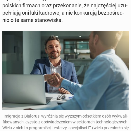
pol­s­kich firmach oraz przeko­nanie, że na­jczęś­ciej uzu­
peł­ni­a­ją oni luki kadrowe, a nie konku­ru­ją bezpośred­
nio o te same stanowiska.
Imi­grac­ja z Bi­ałorusi wyróż­nia się wyższym odsetkiem osób wyk­wal­i­
fikowanych, często z doświad­cze­niem w sek­torach tech­no­log­icznych.
Wielu z nich to pro­gramiś­ci, testerzy, spec­jal­iś­ci IT (wielu przeniosło się