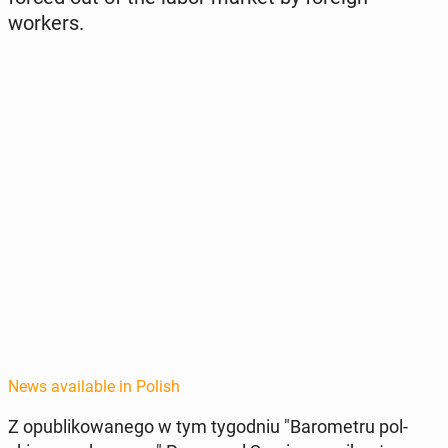
workers.
News available in Polish
Z op­ub­likowanego w tym ty­god­niu "Barometru pol­