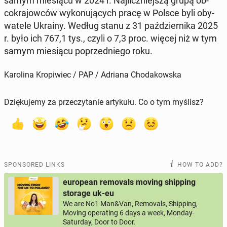
samym miesiącu w 2024 r. Na­jliczniejszą grupą ob­
cokra­jow­ców wykonu­ją­cych pracę w Polsce byli oby­
wa­tele Ukrainy. Według stanu z 31 październi­ka 2025
r. było ich 767,1 tys., czyli o 7,3 proc. więcej niż w tym
samym miesiącu poprzed­niego roku.
Karolina Kropiwiec / PAP / Adriana Chodakowska
Dziękujemy za przeczytanie artykułu. Co o tym myślisz?
SPONSORED LINKS
HOW TO ADD?
european removals moving shipping
storage uk-eu
We are No1 Man&Van, Removals, Shipping,
Moving operating 6 days a week, Monday-
Saturday, Door to Door.