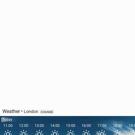
Weather
•
London
CHANGE
Today
11:00
12:00
13:00
14:00
15:00
16:00
17:00
18:00
19: