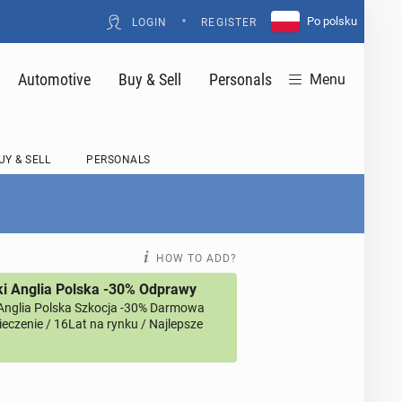
•
Po polsku
LOGIN
REGISTER
Automotive
Buy & Sell
Personals
Menu
UY & SELL
PERSONALS
HOW TO ADD?
i Anglia Polska -30% Odprawy
Anglia Polska Szkocja -30% Darmowa
eczenie / 16Lat na rynku / Najlepsze