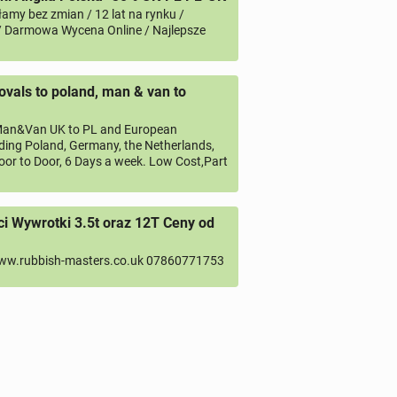
amy bez zmian / 12 lat na rynku /
/ Darmowa Wycena Online / Najlepsze
vals to poland, man & van to
an&Van UK to PL and European
uding Poland, Germany, the Netherlands,
oor to Door, 6 Days a week. Low Cost,Part
 Wywrotki 3.5t oraz 12T Ceny od
ww.rubbish-masters.co.uk 07860771753