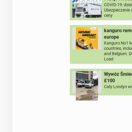
COVID-19: dział
Ubezpieczenie 
ceny
kanguro remo
europe
Kanguro No1 M
countries, incl
and Belgium. D
Load
Wywóz Śmieci
£100
Cały Londyn w