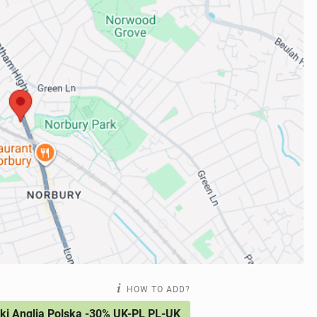
HOW TO ADD?
i Anglia Polska -30% UK-PL PL-UK