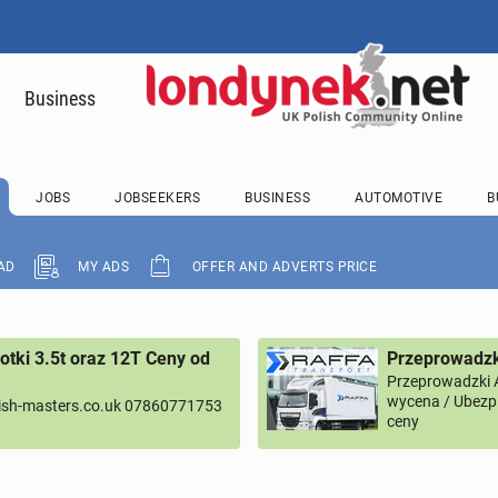
Business
JOBS
JOBSEEKERS
BUSINESS
AUTOMOTIVE
B
AD
MY ADS
OFFER AND ADVERTS PRICE
tki 3.5t oraz 12T Ceny od
Przeprowadzk
Przeprowadzki 
wycena / Ubezpi
ish-masters.co.uk 07860771753
ceny