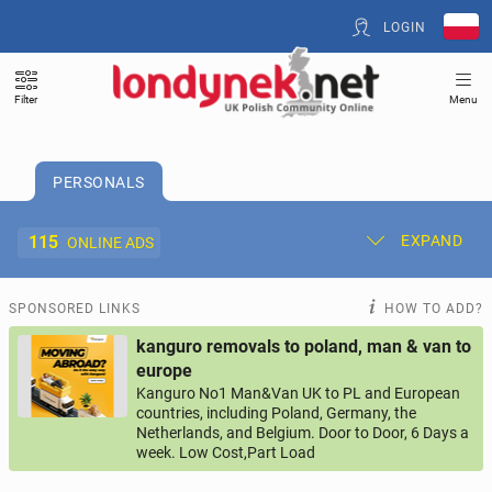
LOGIN
Filter
Menu
PERSONALS
115
EXPAND
ONLINE ADS
Post New Ad
My Ads
SPONSORED LINKS
HOW TO ADD?
kanguro removals to poland, man & van to
Offer and Adverts Price
europe
Kanguro No1 Man&Van UK to PL and European
countries, including Poland, Germany, the
ACCOMMODATION
262
online ads
Netherlands, and Belgium. Door to Door, 6 Days a
week. Low Cost,Part Load
JOBS
192
online ads