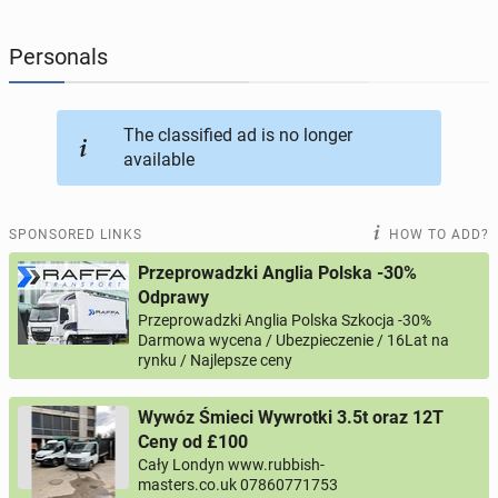
JOBSEEKERS
289
online profiles
Personals
BUSINESS
164
online ads
The classified ad is no longer
available
AUTOMOTIVE
10
online ads
BUY & SELL
43
online ads
SPONSORED LINKS
HOW TO ADD?
Przeprowadzki Anglia Polska -30%
PERSONALS
115
online ads
Odprawy
Przeprowadzki Anglia Polska Szkocja -30%
Darmowa wycena / Ubezpieczenie / 16Lat na
rynku / Najlepsze ceny
Wywóz Śmieci Wywrotki 3.5t oraz 12T
Ceny od £100
Cały Londyn www.rubbish-
masters.co.uk 07860771753