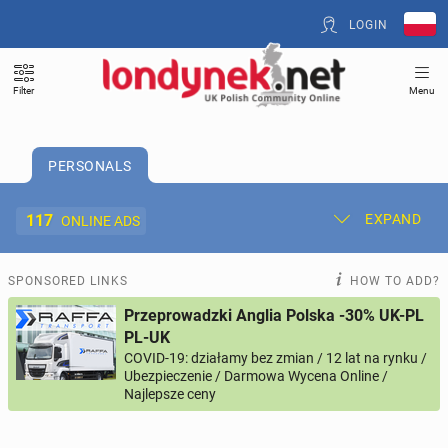
LOGIN
Filter
Menu
PERSONALS
117
EXPAND
ONLINE ADS
Post New Ad
My Ads
SPONSORED LINKS
HOW TO ADD?
Przeprowadzki Anglia Polska -30% UK-PL
Offer and Adverts Price
PL-UK
COVID-19: działamy bez zmian / 12 lat na rynku /
Ubezpieczenie / Darmowa Wycena Online /
ACCOMMODATION
270
online ads
Najlepsze ceny
JOBS
207
online ads