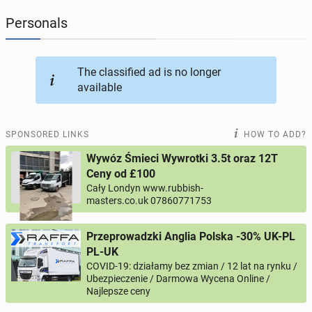
Personals
JOBSEEKERS
308
online profiles
BUSINESS
169
online ads
The classified ad is no longer
available
AUTOMOTIVE
12
online ads
SPONSORED LINKS
HOW TO ADD?
BUY & SELL
45
online ads
Wywóz Śmieci Wywrotki 3.5t oraz 12T
Ceny od £100
PERSONALS
117
online ads
Cały Londyn www.rubbish-
masters.co.uk 07860771753
Przeprowadzki Anglia Polska -30% UK-PL
PL-UK
COVID-19: działamy bez zmian / 12 lat na rynku /
Ubezpieczenie / Darmowa Wycena Online /
Najlepsze ceny