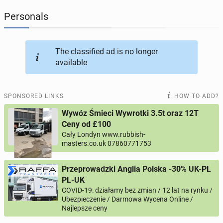
Personals
JOBSEEKERS
295
online profiles
BUSINESS
167
online ads
The classified ad is no longer
available
AUTOMOTIVE
12
online ads
SPONSORED LINKS
HOW TO ADD?
BUY & SELL
43
online ads
Wywóz Śmieci Wywrotki 3.5t oraz 12T
Ceny od £100
PERSONALS
115
online ads
Cały Londyn www.rubbish-
masters.co.uk 07860771753
Przeprowadzki Anglia Polska -30% UK-PL
PL-UK
COVID-19: działamy bez zmian / 12 lat na rynku /
Ubezpieczenie / Darmowa Wycena Online /
Najlepsze ceny