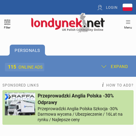
LOGIN
Filter
Menu
PERSONALS
115
EXPAND
ONLINE ADS
Post New Ad
My Ads
SPONSORED LINKS
HOW TO ADD?
Przeprowadzki Anglia Polska -30%
Offer and Adverts Price
Odprawy
Przeprowadzki Anglia Polska Szkocja -30%
Darmowa wycena / Ubezpieczenie / 16Lat na
ACCOMMODATION
269
online ads
rynku / Najlepsze ceny
JOBS
201
online ads