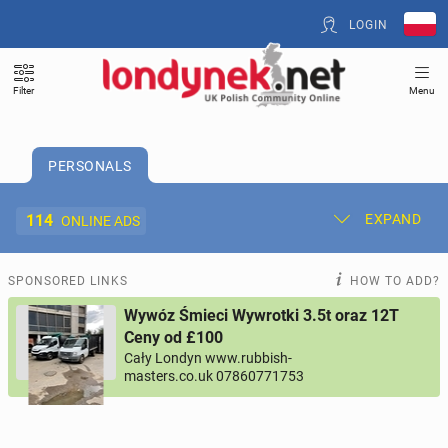
LOGIN
Filter
Menu
PERSONALS
114
EXPAND
ONLINE ADS
Post New Ad
My Ads
SPONSORED LINKS
HOW TO ADD?
Wywóz Śmieci Wywrotki 3.5t oraz 12T
Offer and Adverts Price
Ceny od £100
Cały Londyn www.rubbish-
masters.co.uk 07860771753
ACCOMMODATION
262
online ads
JOBS
194
online ads