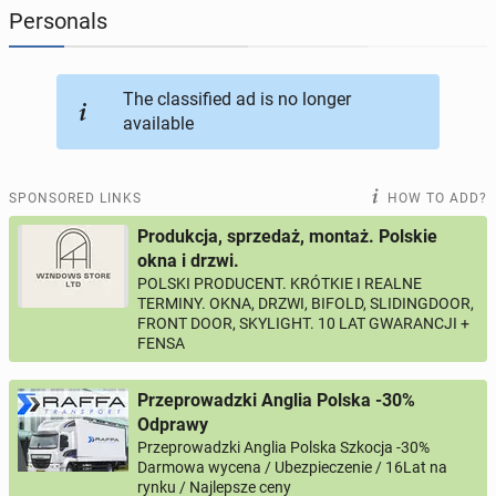
Personals
JOBSEEKERS
290
online profiles
The classified ad is no longer
BUSINESS
166
online ads
available
AUTOMOTIVE
12
online ads
SPONSORED LINKS
HOW TO ADD?
BUY & SELL
43
online ads
Produkcja, sprzedaż, montaż. Polskie
okna i drzwi.
POLSKI PRODUCENT. KRÓTKIE I REALNE
PERSONALS
114
online ads
TERMINY. OKNA, DRZWI, BIFOLD, SLIDINGDOOR,
FRONT DOOR, SKYLIGHT. 10 LAT GWARANCJI +
FENSA
Przeprowadzki Anglia Polska -30%
Odprawy
Przeprowadzki Anglia Polska Szkocja -30%
Darmowa wycena / Ubezpieczenie / 16Lat na
rynku / Najlepsze ceny