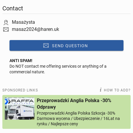
Contact
Masażysta
masaz2024@haren.uk
SEND QUESTION
ANTI SPAM!
Do NOT contact me offering services or anything of a
Reply to this ad
commercial nature.
Message
SPONSORED LINKS
HOW TO ADD?
Przeprowadzki Anglia Polska -30%
Odprawy
Przeprowadzki Anglia Polska Szkocja -30%
0 / 1000
Darmowa wycena / Ubezpieczenie / 16Lat na
rynku / Najlepsze ceny
Your name