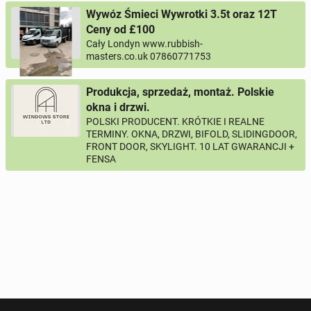
Wywóz Śmieci Wywrotki 3.5t oraz 12T
Ceny od £100
Your email
Cały Londyn www.rubbish-
masters.co.uk 07860771753
Your phone
Produkcja, sprzedaż, montaż. Polskie
okna i drzwi.
Phone number according to the pattern
COUNTRY CODE
POLSKI PRODUCENT. KRÓTKIE I REALNE
, for example:
or
PHONE NUMBER
+44
7123456789
+48
221234567
TERMINY. OKNA, DRZWI, BIFOLD, SLIDINGDOOR,
FRONT DOOR, SKYLIGHT. 10 LAT GWARANCJI +
FENSA
Activation question
*
- All fields marked with an asterisk are required!
^
- At least one form of contact is required!
SEND QUESTION