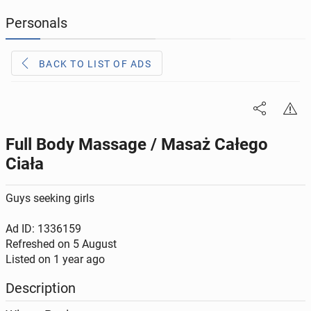
Personals
JOBSEEKERS
291
online profiles
BACK TO LIST OF ADS
BUSINESS
162
online ads
AUTOMOTIVE
10
online ads
Full Body Massage / Masaż Całego
BUY & SELL
45
online ads
Ciała
PERSONALS
113
online ads
Guys seeking girls
Ad ID: 1336159
Refreshed on
5 August
Listed on
1 year ago
Description