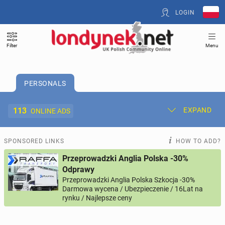
LOGIN
Filter
Menu
PERSONALS
113
EXPAND
ONLINE ADS
Post New Ad
My Ads
SPONSORED LINKS
HOW TO ADD?
Przeprowadzki Anglia Polska -30%
Offer and Adverts Price
Odprawy
Przeprowadzki Anglia Polska Szkocja -30%
Darmowa wycena / Ubezpieczenie / 16Lat na
ACCOMMODATION
267
online ads
rynku / Najlepsze ceny
JOBS
194
online ads