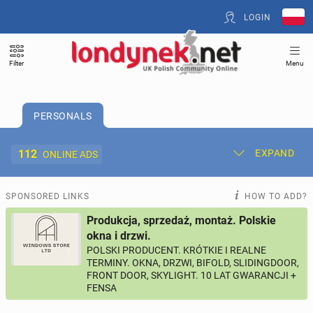
LOGIN
Filter
Menu
PERSONALS
112
EXPAND
ONLINE ADS
Post New Ad
My Ads
SPONSORED LINKS
HOW TO ADD?
Produkcja, sprzedaż, montaż. Polskie
Offer and Adverts Price
okna i drzwi.
POLSKI PRODUCENT. KRÓTKIE I REALNE
TERMINY. OKNA, DRZWI, BIFOLD, SLIDINGDOOR,
ACCOMMODATION
269
online ads
FRONT DOOR, SKYLIGHT. 10 LAT GWARANCJI +
FENSA
JOBS
190
online ads