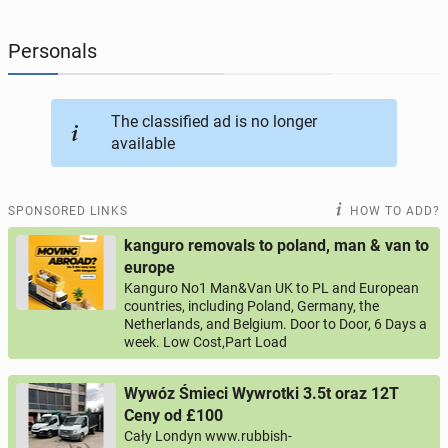
JOBSEEKERS
292
online profiles
Personals
BUSINESS
162
online ads
The classified ad is no longer
available
AUTOMOTIVE
10
online ads
BUY & SELL
44
online ads
SPONSORED LINKS
HOW TO ADD?
kanguro removals to poland, man & van to
PERSONALS
112
online ads
europe
Kanguro No1 Man&Van UK to PL and European
countries, including Poland, Germany, the
Netherlands, and Belgium. Door to Door, 6 Days a
week. Low Cost,Part Load
Wywóz Śmieci Wywrotki 3.5t oraz 12T
Ceny od £100
Cały Londyn www.rubbish-