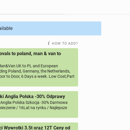
ailable
HOW TO ADD?
vals to poland, man & van to
an&Van UK to PL and European
uding Poland, Germany, the Netherlands,
oor to Door, 6 Days a week. Low Cost,Part
ki Anglia Polska -30% Odprawy
 Anglia Polska Szkocja -30% Darmowa
ieczenie / 16Lat na rynku / Najlepsze
 Wywrotki 3.5t oraz 12T Ceny od