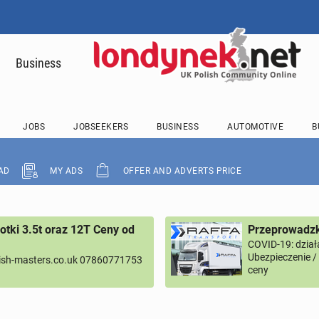
Business
JOBS
JOBSEEKERS
BUSINESS
AUTOMOTIVE
B
AD
MY ADS
OFFER AND ADVERTS PRICE
tki 3.5t oraz 12T Ceny od
Przeprowadzk
COVID-19: dział
Ubezpieczenie 
ish-masters.co.uk 07860771753
ceny