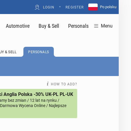
•
Po polsku
LOGIN
REGISTER
Automotive
Buy & Sell
Personals
Menu
UY & SELL
PERSONALS
HOW TO ADD?
i Anglia Polska -30% UK-PL PL-UK
amy bez zmian / 12 lat na rynku /
/ Darmowa Wycena Online / Najlepsze