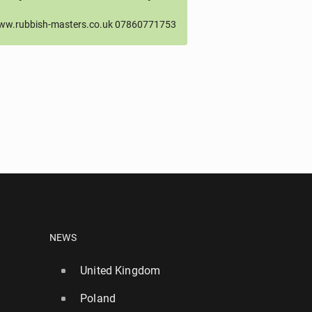
ww.rubbish-masters.co.uk 07860771753
NEWS
United Kingdom
Poland