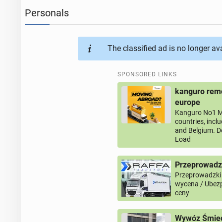
Personals
The classified ad is no longer av
SPONSORED LINKS
kanguro remo
europe
Kanguro No1 M
countries, incl
and Belgium. D
Load
Przeprowadz
Przeprowadzki
wycena / Ubezp
ceny
Wywóz Śmieci