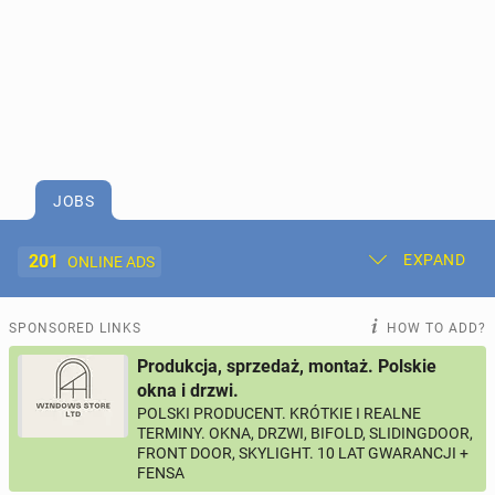
JOBS
201
EXPAND
ONLINE ADS
Post New Ad
My Ads
SPONSORED LINKS
HOW TO ADD?
Produkcja, sprzedaż, montaż. Polskie
Offer and Adverts Price
okna i drzwi.
POLSKI PRODUCENT. KRÓTKIE I REALNE
TERMINY. OKNA, DRZWI, BIFOLD, SLIDINGDOOR,
ACCOMMODATION
273
online ads
FRONT DOOR, SKYLIGHT. 10 LAT GWARANCJI +
FENSA