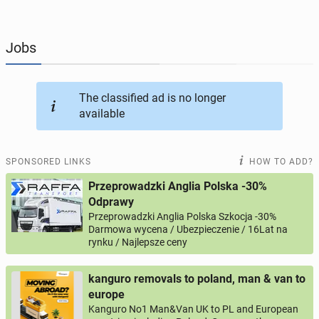
JOBS
201
online ads
JOBSEEKERS
295
online profiles
Jobs
BUSINESS
167
online ads
The classified ad is no longer
available
AUTOMOTIVE
12
online ads
BUY & SELL
43
online ads
SPONSORED LINKS
HOW TO ADD?
Przeprowadzki Anglia Polska -30%
PERSONALS
115
online ads
Odprawy
Przeprowadzki Anglia Polska Szkocja -30%
Darmowa wycena / Ubezpieczenie / 16Lat na
rynku / Najlepsze ceny
kanguro removals to poland, man & van to
europe
Kanguro No1 Man&Van UK to PL and European