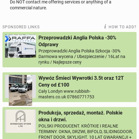
Do NOT contact me offering services or anything of a
Reply to this ad
commercial nature.
Message
SPONSORED LINKS
HOW TO ADD?
Przeprowadzki Anglia Polska -30%
Odprawy
Przeprowadzki Anglia Polska Szkocja -30%
0 / 1000
Darmowa wycena / Ubezpieczenie / 16Lat na
rynku / Najlepsze ceny
Your name
Wywóz Śmieci Wywrotki 3.5t oraz 12T
Ceny od £100
Your email
Cały Londyn www.rubbish-
masters.co.uk 07860771753
Your phone
Produkcja, sprzedaż, montaż. Polskie
okna i drzwi.
Phone number according to the pattern
COUNTRY CODE
POLSKI PRODUCENT. KRÓTKIE I REALNE
, for example:
or
PHONE NUMBER
+44
7123456789
+48
221234567
TERMINY. OKNA, DRZWI, BIFOLD, SLIDINGDOOR,
FRONT DOOR, SKYLIGHT. 10 LAT GWARANCJI +