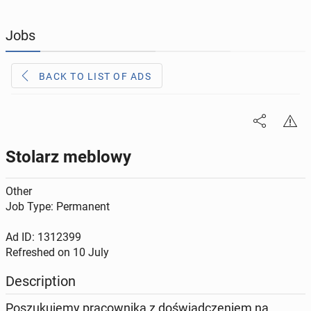
JOBSEEKERS
305
online profiles
Jobs
BUSINESS
166
online ads
BACK TO LIST OF ADS
AUTOMOTIVE
12
online ads
BUY & SELL
44
online ads
Stolarz meblowy
PERSONALS
117
online ads
Other
Job Type: Permanent
Ad ID: 1312399
Refreshed on
10 July
Description
Poszukujemy pracownika z doświadczeniem na