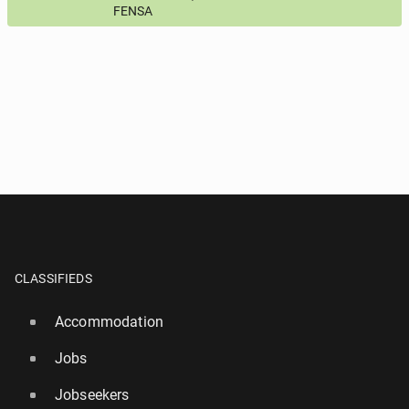
FENSA
Activation question
*
- All fields marked with an asterisk are required!
^
- At least one form of contact is required!
SEND QUESTION
CLASSIFIEDS
Accommodation
Jobs
Jobseekers