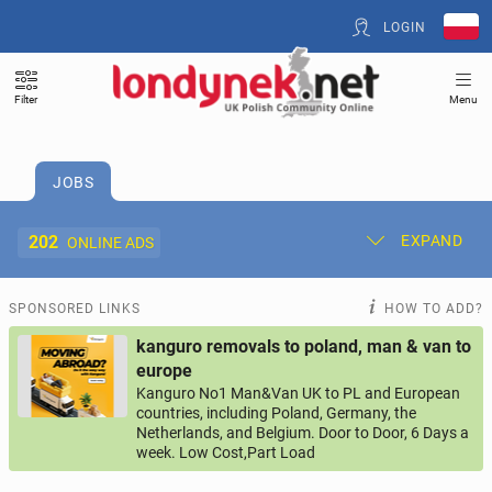
LOGIN
Filter
Menu
JOBS
202
EXPAND
ONLINE ADS
Post New Ad
My Ads
SPONSORED LINKS
HOW TO ADD?
kanguro removals to poland, man & van to
Offer and Adverts Price
europe
Kanguro No1 Man&Van UK to PL and European
countries, including Poland, Germany, the
ACCOMMODATION
273
online ads
Netherlands, and Belgium. Door to Door, 6 Days a
week. Low Cost,Part Load
JOBS
202
online ads