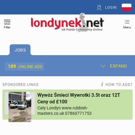
LOGIN
Filter
Menu
JOBS
189
EXPAND
ONLINE ADS
Post New Ad
My Ads
SPONSORED LINKS
HOW TO ADD?
Wywóz Śmieci Wywrotki 3.5t oraz 12T
Offer and Adverts Price
Ceny od £100
Cały Londyn www.rubbish-
masters.co.uk 07860771753
ACCOMMODATION
267
online ads
JOBS
189
online ads