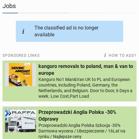
Jobs
JOBSEEKERS
289
online profiles
The classified ad is no longer
BUSINESS
160
online ads
available
AUTOMOTIVE
10
online ads
SPONSORED LINKS
HOW TO ADD?
BUY & SELL
45
online ads
kanguro removals to poland, man & van to
europe
Kanguro No1 Man&Van UK to PL and European
PERSONALS
112
online ads
countries, including Poland, Germany, the
Netherlands, and Belgium. Door to Door, 6 Days a
week. Low Cost,Part Load
Przeprowadzki Anglia Polska -30%
Odprawy
Przeprowadzki Anglia Polska Szkocja -30%
Darmowa wycena / Ubezpieczenie / 16Lat na
rynku / Najlepsze ceny