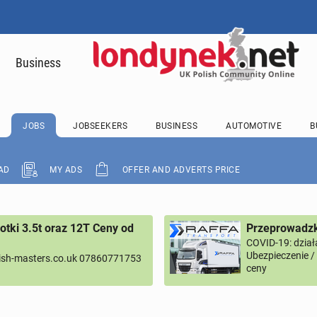
Business
JOBS
JOBSEEKERS
BUSINESS
AUTOMOTIVE
B
AD
MY ADS
OFFER AND ADVERTS PRICE
tki 3.5t oraz 12T Ceny od
Przeprowadzk
COVID-19: dział
Ubezpieczenie 
ish-masters.co.uk 07860771753
ceny