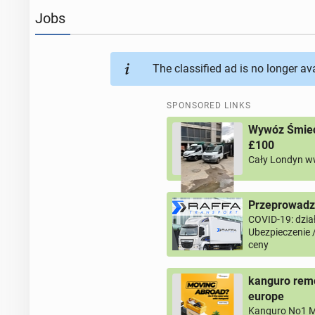
Jobs
The classified ad is no longer av
SPONSORED LINKS
Wywóz Śmieci
£100
Cały Londyn w
Przeprowadzk
COVID-19: dział
Ubezpieczenie 
ceny
kanguro remo
europe
Kanguro No1 M