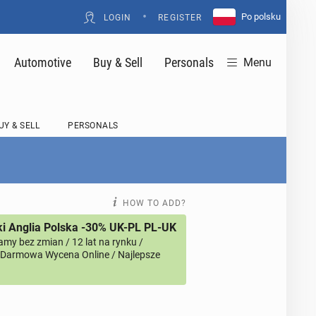
•
Po polsku
LOGIN
REGISTER
Automotive
Buy & Sell
Personals
Menu
UY & SELL
PERSONALS
HOW TO ADD?
i Anglia Polska -30% UK-PL PL-UK
amy bez zmian / 12 lat na rynku /
/ Darmowa Wycena Online / Najlepsze