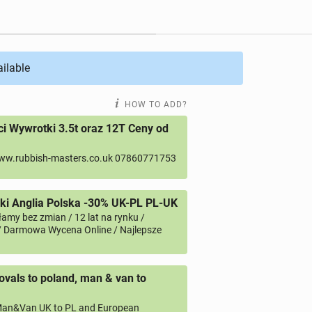
ailable
HOW TO ADD?
 Wywrotki 3.5t oraz 12T Ceny od
ww.rubbish-masters.co.uk 07860771753
i Anglia Polska -30% UK-PL PL-UK
amy bez zmian / 12 lat na rynku /
/ Darmowa Wycena Online / Najlepsze
vals to poland, man & van to
an&Van UK to PL and European