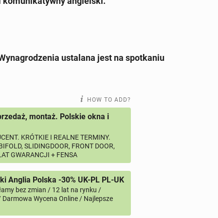
 komunikatywny angielski.
 Wynagrodzenia ustalana jest na spotkaniu
HOW TO ADD?
przedaż, montaż. Polskie okna i
CENT. KRÓTKIE I REALNE TERMINY.
 BIFOLD, SLIDINGDOOR, FRONT DOOR,
 LAT GWARANCJI + FENSA
i Anglia Polska -30% UK-PL PL-UK
amy bez zmian / 12 lat na rynku /
/ Darmowa Wycena Online / Najlepsze