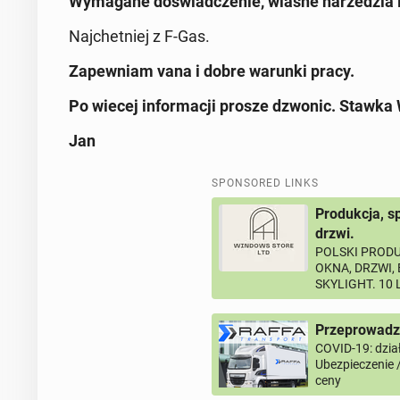
Wymagane doswiadczenie, wlasne narzedzia i
Najchetniej z F-Gas.
Zapewniam vana i dobre warunki pracy.
Po wiecej informacji prosze dzwonic. Stawka
Jan
SPONSORED LINKS
Produkcja, s
drzwi.
POLSKI PRODU
OKNA, DRZWI,
SKYLIGHT. 10
Przeprowadzk
COVID-19: dział
Ubezpieczenie 
ceny