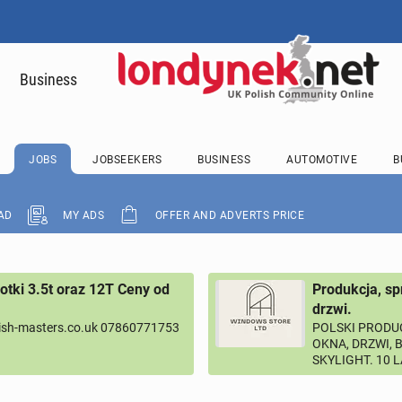
Business
JOBS
JOBSEEKERS
BUSINESS
AUTOMOTIVE
B
AD
MY ADS
OFFER AND ADVERTS PRICE
tki 3.5t oraz 12T Ceny od
Produkcja, sp
drzwi.
ish-masters.co.uk 07860771753
POLSKI PRODUC
OKNA, DRZWI, 
SKYLIGHT. 10 