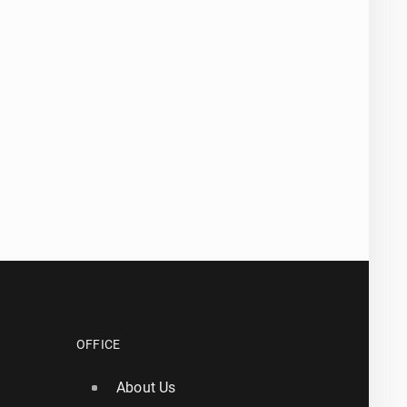
*
- All fields marked with an asterisk are required!
^
- At least one form of contact is required!
SEND QUESTION
OFFICE
About Us