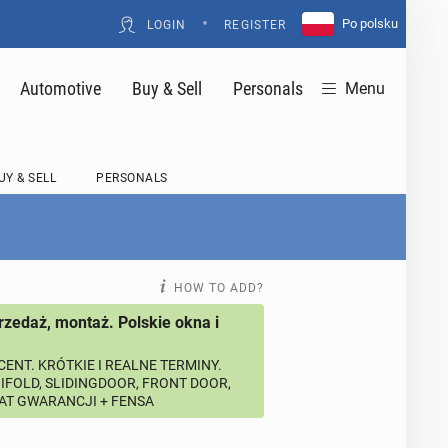
•
Po polsku
LOGIN
REGISTER
Automotive
Buy & Sell
Personals
Menu
UY & SELL
PERSONALS
HOW TO ADD?
rzedaż, montaż. Polskie okna i
ENT. KRÓTKIE I REALNE TERMINY.
BIFOLD, SLIDINGDOOR, FRONT DOOR,
LAT GWARANCJI + FENSA