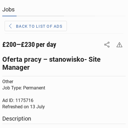
Jobs
JOBSEEKERS
308
online profiles
BACK TO LIST OF ADS
BUSINESS
169
online ads
AUTOMOTIVE
£200—£230
per day
12
online ads
Oferta pracy – stanowisko- Site
BUY & SELL
45
online ads
Manager
PERSONALS
117
online ads
Other
Job Type: Permanent
Ad ID: 1175716
Refreshed on
13 July
Description