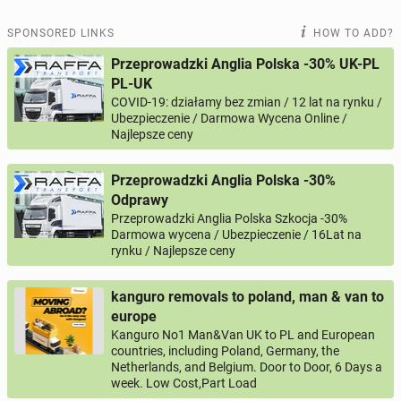
Niezbędne narzędzia pracy
Message
Samochod sluzbowy
SPONSORED LINKS
HOW TO ADD?
Przeprowadzki Anglia Polska -30% UK-PL
Osoby zainteresowane prosimy o przesłanie CV na
PL-UK
adres:
COVID-19: działamy bez zmian / 12 lat na rynku /
0 / 1000
info@ess-steel.co.uk
Ubezpieczenie / Darmowa Wycena Online /
lub kontakt telefoniczny: 01322 311 007
Najlepsze ceny
Your name
Start: możliwy od zaraz
Przeprowadzki Anglia Polska -30%
Odprawy
ESS Steel LTD.
Your email
Przeprowadzki Anglia Polska Szkocja -30%
Darmowa wycena / Ubezpieczenie / 16Lat na
rynku / Najlepsze ceny
Your phone
kanguro removals to poland, man & van to
Phone number according to the pattern
europe
COUNTRY CODE
, for example:
or
PHONE NUMBER
+44
7123456789
+48
221234567
Kanguro No1 Man&Van UK to PL and European
countries, including Poland, Germany, the
Netherlands, and Belgium. Door to Door, 6 Days a
Activation question
week. Low Cost,Part Load