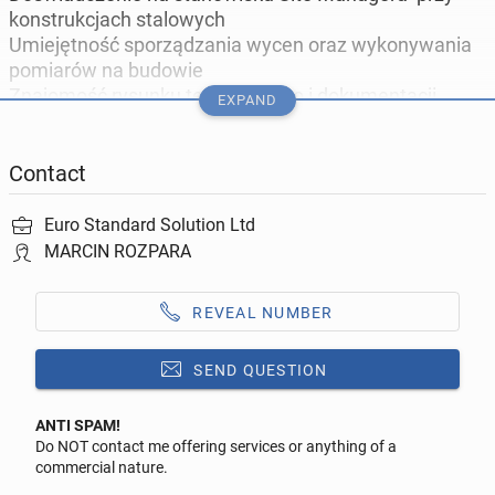
konstrukcjach stalowych
Umiejętność sporządzania wycen oraz wykonywania
pomiarów na budowie
Znajomość rysunku technicznego i dokumentacji
EXPAND
montażowej
Umiejętność zarządzania zespołem i pracy pod presją
czasu
Contact
Znajomość języka angielskiego komunikatywnego
Prawo jazdy kat. B
Euro Standard Solution Ltd
cscs card/ CIS/ UTR
MARCIN ROZPARA
Wszelkie niezbedne dokumenty uprawniajce do prac
na budowie
REVEAL NUMBER
Pre-settled status / Settled status
SEND QUESTION
Oferujemy:
Stabilne zatrudnienie przy interesujących projektach
ANTI SPAM!
Do NOT contact me offering services or anything of a
Atrakcyjne wynagrodzenie
Reply to this ad
commercial nature.
Możliwość rozwoju zawodowego