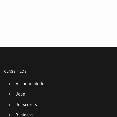
*
- All fields marked with an asterisk are required!
^
- At least one form of contact is required!
SEND QUESTION
CLASSIFIEDS
Accommodation
Jobs
Jobseekers
Business