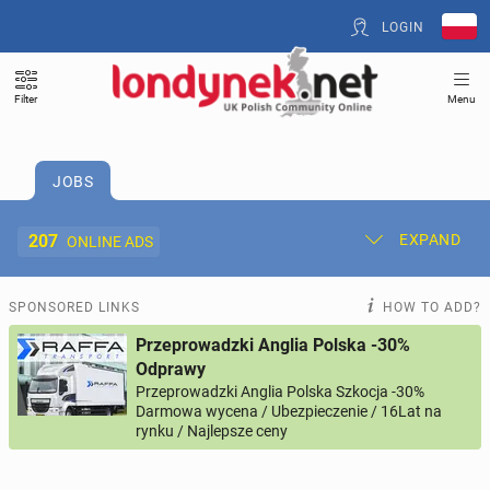
LOGIN
Filter
Menu
JOBS
207
EXPAND
ONLINE ADS
Post New Ad
My Ads
SPONSORED LINKS
HOW TO ADD?
Przeprowadzki Anglia Polska -30%
Offer and Adverts Price
Odprawy
Przeprowadzki Anglia Polska Szkocja -30%
Darmowa wycena / Ubezpieczenie / 16Lat na
ACCOMMODATION
270
online ads
rynku / Najlepsze ceny
JOBS
207
online ads