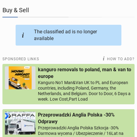
Buy & Sell
JOBSEEKERS
294
online profiles
BUSINESS
164
online ads
The classified ad is no longer
available
AUTOMOTIVE
12
online ads
SPONSORED LINKS
HOW TO ADD?
BUY & SELL
43
online ads
kanguro removals to poland, man & van to
europe
PERSONALS
115
online ads
Kanguro No1 Man&Van UK to PL and European
countries, including Poland, Germany, the
Netherlands, and Belgium. Door to Door, 6 Days a
week. Low Cost,Part Load
Przeprowadzki Anglia Polska -30%
Odprawy
Przeprowadzki Anglia Polska Szkocja -30%
Darmowa wycena / Ubezpieczenie / 16Lat na