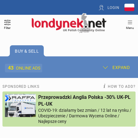
LOGIN
Filter
Menu
BUY & SELL
43
EXPAND
ONLINE ADS
Post New Ad
My Ads
SPONSORED LINKS
HOW TO ADD?
Przeprowadzki Anglia Polska -30% UK-PL
Offer and Adverts Price
PL-UK
COVID-19: działamy bez zmian / 12 lat na rynku /
Ubezpieczenie / Darmowa Wycena Online /
ACCOMMODATION
266
online ads
Najlepsze ceny
JOBS
195
online ads