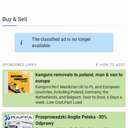
JOBS
202
online ads
JOBSEEKERS
304
online profiles
Buy & Sell
BUSINESS
166
online ads
The classified ad is no longer
available
AUTOMOTIVE
12
online ads
BUY & SELL
44
online ads
SPONSORED LINKS
HOW TO ADD?
kanguro removals to poland, man & van to
PERSONALS
117
online ads
europe
Kanguro No1 Man&Van UK to PL and European
countries, including Poland, Germany, the
Netherlands, and Belgium. Door to Door, 6 Days a
week. Low Cost,Part Load
Przeprowadzki Anglia Polska -30%
Odprawy