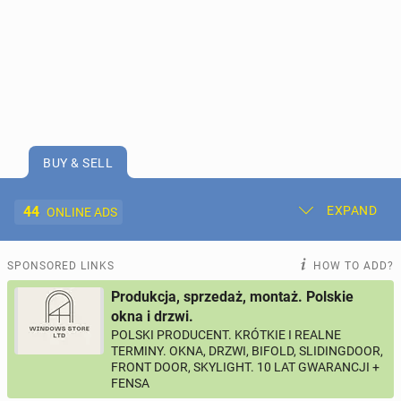
BUY & SELL
44
EXPAND
ONLINE ADS
Post New Ad
My Ads
SPONSORED LINKS
HOW TO ADD?
Produkcja, sprzedaż, montaż. Polskie
Offer and Adverts Price
okna i drzwi.
POLSKI PRODUCENT. KRÓTKIE I REALNE
TERMINY. OKNA, DRZWI, BIFOLD, SLIDINGDOOR,
ACCOMMODATION
273
online ads
FRONT DOOR, SKYLIGHT. 10 LAT GWARANCJI +
FENSA